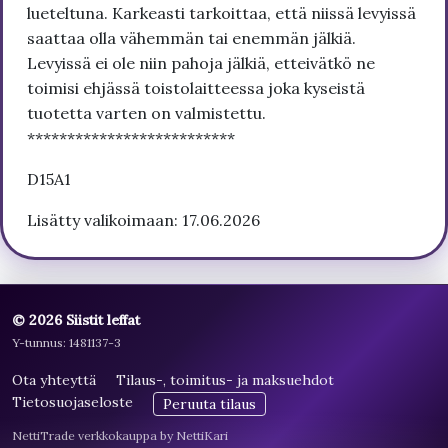
lueteltuna. Karkeasti tarkoittaa, että niissä levyissä
saattaa olla vähemmän tai enemmän jälkiä.
Levyissä ei ole niin pahoja jälkiä, etteivätkö ne
toimisi ehjässä toistolaitteessa joka kyseistä
tuotetta varten on valmistettu.
**************************
D15A1
Lisätty valikoimaan: 17.06.2026
© 2026 Siistit leffat
Y-tunnus: 1481137-3
Ota yhteyttä
Tilaus-, toimitus- ja maksuehdot
Tietosuojaseloste
Peruuta tilaus
NettiTrade verkkokauppa by NettiKari