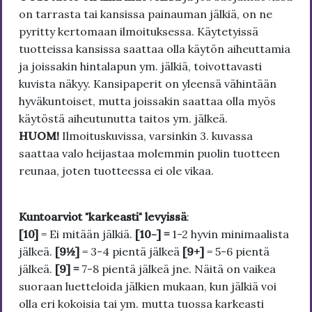
on tarrasta tai kansissa painauman jälkiä, on ne
pyritty kertomaan ilmoituksessa. Käytetyissä
tuotteissa kansissa saattaa olla käytön aiheuttamia
ja joissakin hintalapun ym. jälkiä, toivottavasti
kuvista näkyy. Kansipaperit on yleensä vähintään
hyväkuntoiset, mutta joissakin saattaa olla myös
käytöstä aiheutunutta taitos ym. jälkeä.
HUOM!
Ilmoituskuvissa, varsinkin 3. kuvassa
saattaa valo heijastaa molemmin puolin tuotteen
reunaa, joten tuotteessa ei ole vikaa.
Kuntoarviot "karkeasti" levyissä
:
[10]
= Ei mitään jälkiä.
[10-] =
1-2 hyvin minimaalista
jälkeä.
[9½]
= 3-4 pientä jälkeä
[9+]
= 5-6 pientä
jälkeä.
[9] =
7-8 pientä jälkeä jne. Näitä on vaikea
suoraan luetteloida jälkien mukaan, kun jälkiä voi
olla eri kokoisia tai ym. mutta tuossa karkeasti