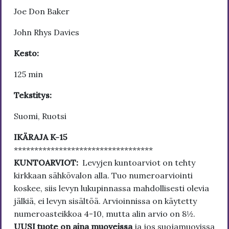
Joe Don Baker
John Rhys Davies
Kesto:
125 min
Tekstitys:
Suomi, Ruotsi
IKÄRAJA K-15
**********************************
KUNTOARVIOT:
Levyjen kuntoarviot on tehty
kirkkaan sähkövalon alla. Tuo numeroarviointi
koskee, siis levyn lukupinnassa mahdollisesti olevia
jälkiä, ei levyn sisältöä. Arvioinnissa on käytetty
numeroasteikkoa 4-10, mutta alin arvio on 8½.
UUSI tuote on aina muoveissa
ja jos suojamuovissa