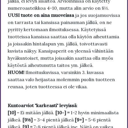
jälkiä, ei levyn sisältöä. Arvioinnissa on käytetty
numeroasteikkoa 4-10, mutta alin arvio on 8½.
UUSI tuote on aina muoveissa
ja jos suojamuovissa
on tarrasta tai kansissa painauman jälkiä, on ne
pyritty kertomaan ilmoituksessa. Käytetyissä
tuotteissa kansissa saattaa olla käytön aiheuttamia
ja joissakin hintalapun ym. jälkiä, toivottavasti
kuvista näkyy. Kansipaperit on yleensä vähintään
hyväkuntoiset, mutta joissakin saattaa olla myös
käytöstä aiheutunutta taitos ym. jälkeä.
HUOM!
Ilmoituskuvissa, varsinkin 3. kuvassa
saattaa valo heijastaa molemmin puolin tuotteen
reunaa, joten tuotteessa ei ole vikaa.
Kuntoarviot "karkeasti" levyissä
:
[10]
= Ei mitään jälkiä.
[10-] =
1-2 hyvin minimaalista
jälkeä.
[9½]
= 3-4 pientä jälkeä
[9+]
= 5-6 pientä
jälkeä.
[9] =
7-8 pientä jälkeä jne. Näitä on vaikea