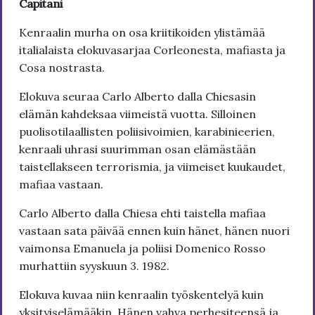
Capitani
Kenraalin murha on osa kriitikoiden ylistämää
italialaista elokuvasarjaa Corleonesta, mafiasta ja
Cosa nostrasta.
Elokuva seuraa Carlo Alberto dalla Chiesasin
elämän kahdeksaa viimeistä vuotta. Silloinen
puolisotilaallisten poliisivoimien, karabinieerien,
kenraali uhrasi suurimman osan elämästään
taistellakseen terrorismia, ja viimeiset kuukaudet,
mafiaa vastaan.
Carlo Alberto dalla Chiesa ehti taistella mafiaa
vastaan sata päivää ennen kuin hänet, hänen nuori
vaimonsa Emanuela ja poliisi Domenico Rosso
murhattiin syyskuun 3. 1982.
Elokuva kuvaa niin kenraalin työskentelyä kuin
yksityiselämääkin. Hänen vahva perhesiteensä ja