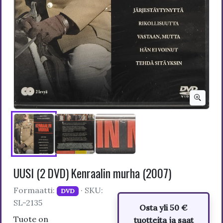
UUSI (2 DVD) Kenraalin murha (2007)
Formaatti:
· SKU:
DVD
SL-2135
Osta yli 50 €
Tuote on
tuotteita ja saat