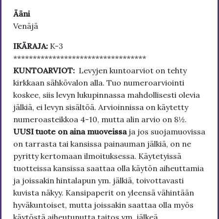
Ääni
Venäjä
IKÄRAJA:
K-3
**********************************
KUNTOARVIOT:
Levyjen kuntoarviot on tehty
kirkkaan sähkövalon alla. Tuo numeroarviointi
koskee, siis levyn lukupinnassa mahdollisesti olevia
jälkiä, ei levyn sisältöä. Arvioinnissa on käytetty
numeroasteikkoa 4-10, mutta alin arvio on 8½.
UUSI tuote on aina muoveissa
ja jos suojamuovissa
on tarrasta tai kansissa painauman jälkiä, on ne
pyritty kertomaan ilmoituksessa. Käytetyissä
tuotteissa kansissa saattaa olla käytön aiheuttamia
ja joissakin hintalapun ym. jälkiä, toivottavasti
kuvista näkyy. Kansipaperit on yleensä vähintään
hyväkuntoiset, mutta joissakin saattaa olla myös
käytöstä aiheutunutta taitos ym. jälkeä.