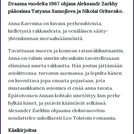
Draama vuodelta 1967 ohjaus Aleksandr Zarkhy
pääosissa Tatyana Samojlova ja Nikolai Gritsenko.
Anna Karenina on kuvaus perhesuhteista,
kielletystä rakkaudesta, ja venäläisen sääty-
yhteiskunnan moraalisäännöistä.
Tavattuaan nuoren ja komean ratsuväkiluutnantin,
Anna on valmis suuriin uhrauksiin tavoitellessaan
elämänsä suurta rakkautta. Hän joutuu jättämään
avioliittonsa, turvatun asemansa, ja lopulta hänen
on luovuttava jopa omasta pojastaan, jota
mustasukkainen aviomies ei enää anna tavata.
Epätoivoisen Annan kohtalo sinetöityy, kun perhe
hylkää hänet, ja ystävät kääntävät selkänsä.
Alexander Zarkhin ohjaama elokuvasovitus
noudattelee uskollisesti Leo Tolstoin romaania.
Käsikirjoitus