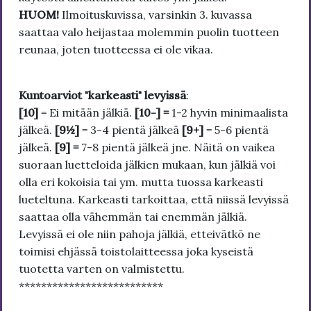
HUOM!
Ilmoituskuvissa, varsinkin 3. kuvassa
saattaa valo heijastaa molemmin puolin tuotteen
reunaa, joten tuotteessa ei ole vikaa.
Kuntoarviot "karkeasti" levyissä
:
[10]
= Ei mitään jälkiä.
[10-] =
1-2 hyvin minimaalista
jälkeä.
[9½]
= 3-4 pientä jälkeä
[9+]
= 5-6 pientä
jälkeä.
[9] =
7-8 pientä jälkeä jne. Näitä on vaikea
suoraan luetteloida jälkien mukaan, kun jälkiä voi
olla eri kokoisia tai ym. mutta tuossa karkeasti
lueteltuna. Karkeasti tarkoittaa, että niissä levyissä
saattaa olla vähemmän tai enemmän jälkiä.
Levyissä ei ole niin pahoja jälkiä, etteivätkö ne
toimisi ehjässä toistolaitteessa joka kyseistä
tuotetta varten on valmistettu.
**************************