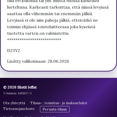
olla eri kokoisia tai ym. mutta tuossa karkeasti
lueteltuna. Karkeasti tarkoittaa, että niissä levyissä
saattaa olla vähemmän tai enemmän jälkiä.
Levyissä ei ole niin pahoja jälkiä, etteivätkö ne
toimisi ehjässä toistolaitteessa joka kyseistä
tuotetta varten on valmistettu.
**************************
D23Y2
Lisätty valikoimaan: 28.06.2026
© 2026 Siistit leffat
Y-tunnus: 1481137-3
Ota yhteyttä
Tilaus-, toimitus- ja maksuehdot
Tietosuojaseloste
Peruuta tilaus