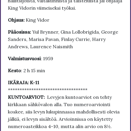
hallitsijoista, valtakunnista ja taisteluista jäi ohjaaja
King Vidorin viimeiseksi työksi.
Ohjaus:
King Vidor
Pääosissa:
Yul Brynner, Gina Lollobrigida, George
Sanders, Marisa Pavan, Finlay Currie, Harry
Andrews, Laurence Naismith
Valmistusvuosi
: 1959
Kesto
: 2 h 15 min
IKÄRAJA: K-11
**********************************
KUNTOARVIOT:
Levyjen kuntoarviot on tehty
kirkkaan sähkövalon alla. Tuo numeroarviointi
koskee, siis levyn lukupinnassa mahdollisesti olevia
jälkiä, ei levyn sisältöä. Arvioinnissa on käytetty
numeroasteikkoa 4-10, mutta alin arvio on 8½.