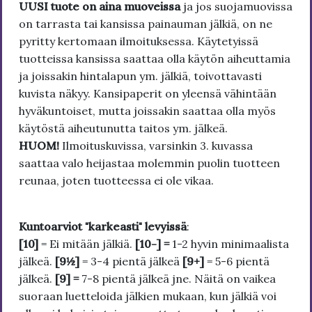
UUSI tuote on aina muoveissa
ja jos suojamuovissa
on tarrasta tai kansissa painauman jälkiä, on ne
pyritty kertomaan ilmoituksessa. Käytetyissä
tuotteissa kansissa saattaa olla käytön aiheuttamia
ja joissakin hintalapun ym. jälkiä, toivottavasti
kuvista näkyy. Kansipaperit on yleensä vähintään
hyväkuntoiset, mutta joissakin saattaa olla myös
käytöstä aiheutunutta taitos ym. jälkeä.
HUOM!
Ilmoituskuvissa, varsinkin 3. kuvassa
saattaa valo heijastaa molemmin puolin tuotteen
reunaa, joten tuotteessa ei ole vikaa.
Kuntoarviot "karkeasti" levyissä
:
[10]
= Ei mitään jälkiä.
[10-] =
1-2 hyvin minimaalista
jälkeä.
[9½]
= 3-4 pientä jälkeä
[9+]
= 5-6 pientä
jälkeä.
[9] =
7-8 pientä jälkeä jne. Näitä on vaikea
suoraan luetteloida jälkien mukaan, kun jälkiä voi