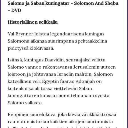
Salomo ja Saban kuningatar - Solomon And Sheba
- DVD
Historiallinen seikkailu
Yul Brynner loistaa legendaarisena kuningas
Salomona aikansa suurimpana spektaakkelina
pidetyssä elokuvassa.
Isänsä, kuningas Daavidin, seuraajaksi valittu
Salomo vannoo rakentavansa Jerusalemin uuteen
loistoon ja johtavansa Israelin mahtiin. Salomon
kateellinen veli, Egyptin faarao Adonijah on
kuitenkin salaliitossa viettelevän Saban
kuningattaren kanssa suunnitelmanaan syöstä
Salomo vallasta.
Eeppinen suurelokuva, joka kuvaa värikkäästi osaa
raamatunhistorian kaikkien aikojen suurimmista