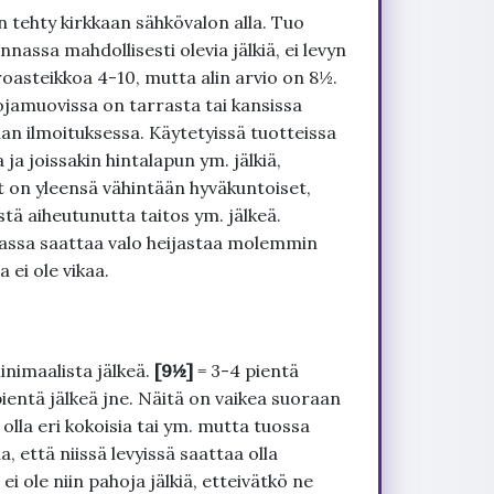
 tehty kirkkaan sähkövalon alla. Tuo
nnassa mahdollisesti olevia jälkiä, ei levyn
roasteikkoa 4-10, mutta alin arvio on 8½.
ojamuovissa on tarrasta tai kansissa
an ilmoituksessa. Käytetyissä tuotteissa
ja joissakin hintalapun ym. jälkiä,
t on yleensä vähintään hyväkuntoiset,
tä aiheutunutta taitos ym. jälkeä.
uvassa saattaa valo heijastaa molemmin
 ei ole vikaa.
inimaalista jälkeä.
[9½]
= 3-4 pientä
pientä jälkeä jne. Näitä on vaikea suoraan
 olla eri kokoisia tai ym. mutta tuossa
, että niissä levyissä saattaa olla
 ole niin pahoja jälkiä, etteivätkö ne