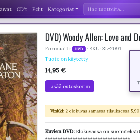
kuvat
CD't
Pelit
Kategoriat
DVD) Woody Allen: Love and 
Formaatti:
· SKU: SL-2091
DVD
Tuote on käytetty
14,95 €
T
Lisää ostoskoriin
Vinkki:
2 elokuvaa samassa tilauksessa 5,90
Kuvien DVD:
Elokuvassa on suomitekstit
**********************************