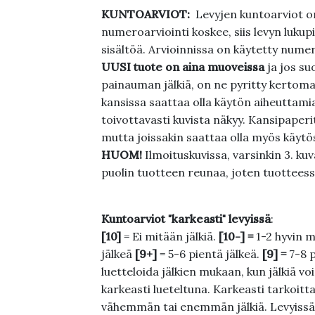
KUNTOARVIOT:
Levyjen kuntoarviot on
numeroarviointi koskee, siis levyn lukupi
sisältöä. Arvioinnissa on käytetty nume
UUSI tuote on aina muoveissa
ja jos su
painauman jälkiä, on ne pyritty kertoma
kansissa saattaa olla käytön aiheuttamia 
toivottavasti kuvista näkyy. Kansipaperi
mutta joissakin saattaa olla myös käytös
HUOM!
Ilmoituskuvissa, varsinkin 3. k
puolin tuotteen reunaa, joten tuotteessa
Kuntoarviot "karkeasti" levyissä
:
[10]
= Ei mitään jälkiä.
[10-] =
1-2 hyvin m
jälkeä
[9+]
= 5-6 pientä jälkeä.
[9] =
7-8 
luetteloida jälkien mukaan, kun jälkiä voi
karkeasti lueteltuna. Karkeasti tarkoittaa
vähemmän tai enemmän jälkiä. Levyissä ei