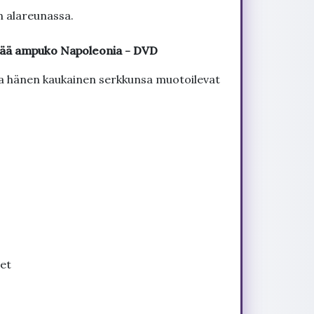
n alareunassa.
älkää ampuko Napoleonia - DVD
 ja hänen kaukainen serkkunsa muotoilevat
et