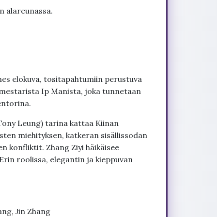
un alareunassa.
s elokuva, tositapahtumiin perustuva
mestarista Ip Manista, joka tunnetaan
ntorina.
Tony Leung) tarina kattaa Kiinan
sten miehityksen, katkeran sisällissodan
n konfliktit. Zhang Ziyi häikäisee
rin roolissa, elegantin ja kieppuvan
ang, Jin Zhang