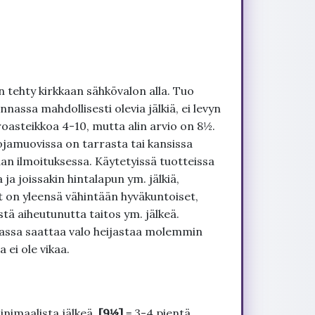
 tehty kirkkaan sähkövalon alla. Tuo
nnassa mahdollisesti olevia jälkiä, ei levyn
roasteikkoa 4-10, mutta alin arvio on 8½.
ojamuovissa on tarrasta tai kansissa
an ilmoituksessa. Käytetyissä tuotteissa
ja joissakin hintalapun ym. jälkiä,
t on yleensä vähintään hyväkuntoiset,
tä aiheutunutta taitos ym. jälkeä.
uvassa saattaa valo heijastaa molemmin
 ei ole vikaa.
inimaalista jälkeä.
[9½]
= 3-4 pientä