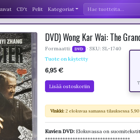
kuvat
CD't
Pelit
Kategoriat
DVD) Wong Kar Wai: The Gra
Formaatti:
· SKU: SL-1740
DVD
Tuote on käytetty
6,95 €
T
Lisää ostoskoriin
Vinkki:
2 elokuvaa samassa tilauksessa 5,90
Kuvien DVD:
Elokuvassa on suomiteksti
**********************************