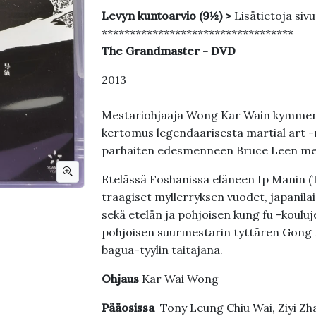
Levyn kuntoarvio (9½) >
Lisätietoja siv
**********************************
The Grandmaster - DVD
2013
Mestariohjaaja Wong Kar Wain kymmene
kertomus legendaarisesta martial art -
parhaiten edesmenneen Bruce Leen me
Etelässä Foshanissa eläneen Ip Manin (
traagiset myllerryksen vuodet, japanilai
sekä etelän ja pohjoisen kung fu -kouluje
pohjoisen suurmestarin tyttären Gong E
bagua-tyylin taitajana.
Ohjaus
Kar Wai Wong
Pääosissa
Tony Leung Chiu Wai, Ziyi Zh