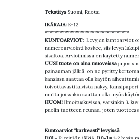
Tekstitys
Suomi, Ruotsi
IKÄRAJA:
K-12
**********************************
KUNTOARVIOT:
Levyjen kuntoarviot on
numeroarviointi koskee, siis levyn lukupi
sisältöä. Arvioinnissa on käytetty nume
UUSI tuote on aina muoveissa
ja jos su
painauman jälkiä, on ne pyritty kertoma
kansissa saattaa olla käytön aiheuttamia 
toivottavasti kuvista näkyy. Kansipaperi
mutta joissakin saattaa olla myös käytös
HUOM!
Ilmoituskuvissa, varsinkin 3. k
puolin tuotteen reunaa, joten tuotteessa
Kuntoarviot "karkeasti" levyissä
:
[10]
= Ei mitään jälkiä.
[10-] =
1-2 hyvin m