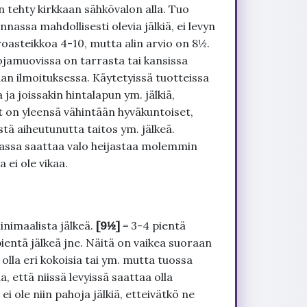
 tehty kirkkaan sähkövalon alla. Tuo
nnassa mahdollisesti olevia jälkiä, ei levyn
roasteikkoa 4-10, mutta alin arvio on 8½.
ojamuovissa on tarrasta tai kansissa
an ilmoituksessa. Käytetyissä tuotteissa
ja joissakin hintalapun ym. jälkiä,
t on yleensä vähintään hyväkuntoiset,
tä aiheutunutta taitos ym. jälkeä.
uvassa saattaa valo heijastaa molemmin
 ei ole vikaa.
inimaalista jälkeä.
[9½]
= 3-4 pientä
pientä jälkeä jne. Näitä on vaikea suoraan
 olla eri kokoisia tai ym. mutta tuossa
, että niissä levyissä saattaa olla
 ole niin pahoja jälkiä, etteivätkö ne