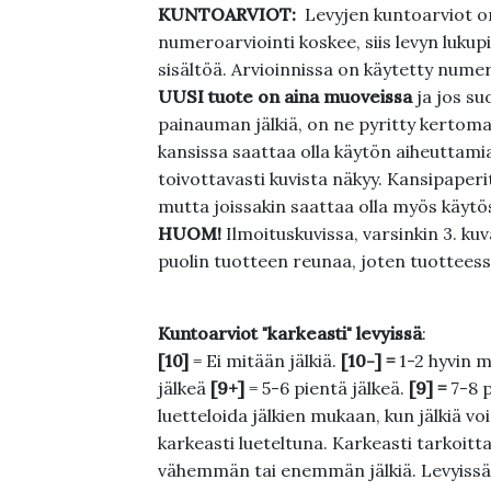
KUNTOARVIOT:
Levyjen kuntoarviot on
numeroarviointi koskee, siis levyn lukupi
sisältöä. Arvioinnissa on käytetty nume
UUSI tuote on aina muoveissa
ja jos su
painauman jälkiä, on ne pyritty kertoma
kansissa saattaa olla käytön aiheuttamia 
toivottavasti kuvista näkyy. Kansipaperi
mutta joissakin saattaa olla myös käytös
HUOM!
Ilmoituskuvissa, varsinkin 3. k
puolin tuotteen reunaa, joten tuotteessa
Kuntoarviot "karkeasti" levyissä
:
[10]
= Ei mitään jälkiä.
[10-] =
1-2 hyvin m
jälkeä
[9+]
= 5-6 pientä jälkeä.
[9] =
7-8 
luetteloida jälkien mukaan, kun jälkiä voi
karkeasti lueteltuna. Karkeasti tarkoittaa
vähemmän tai enemmän jälkiä. Levyissä ei