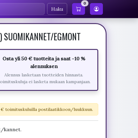
0
Haku
9) SUOMIKANNET/EGMONT
Osta yli 50 € tuotteita ja saat -10 %
alennuksen
Alennus lasketaan tuotteiden hinnasta.
oimituskuluja ei lasketa mukaan kampanjaan.
 € toimituskuluilla postilaatikkoon/luukkuun.
t/kannet.