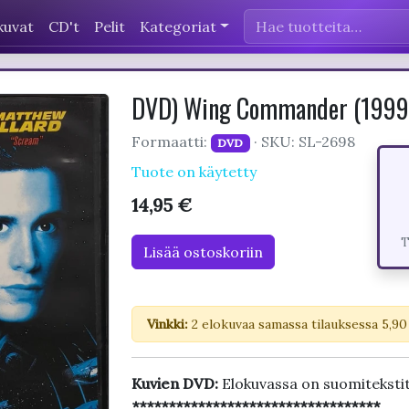
kuvat
CD't
Pelit
Kategoriat
DVD) Wing Commander (199
Formaatti:
· SKU: SL-2698
DVD
Tuote on käytetty
14,95 €
T
Lisää ostoskoriin
Vinkki:
2 elokuvaa samassa tilauksessa 5,90
Kuvien DVD:
Elokuvassa on suomiteksti
**********************************