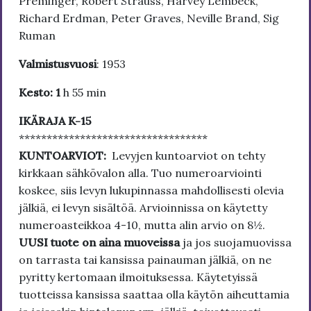
Preminger, Robert Strauss, Harvey Lembeck,
Richard Erdman, Peter Graves, Neville Brand, Sig
Ruman
Valmistusvuosi
: 1953
Kesto: 1
h 55 min
IKÄRAJA K-15
**********************************
KUNTOARVIOT:
Levyjen kuntoarviot on tehty
kirkkaan sähkövalon alla. Tuo numeroarviointi
koskee, siis levyn lukupinnassa mahdollisesti olevia
jälkiä, ei levyn sisältöä. Arvioinnissa on käytetty
numeroasteikkoa 4-10, mutta alin arvio on 8½.
UUSI tuote on aina muoveissa
ja jos suojamuovissa
on tarrasta tai kansissa painauman jälkiä, on ne
pyritty kertomaan ilmoituksessa. Käytetyissä
tuotteissa kansissa saattaa olla käytön aiheuttamia