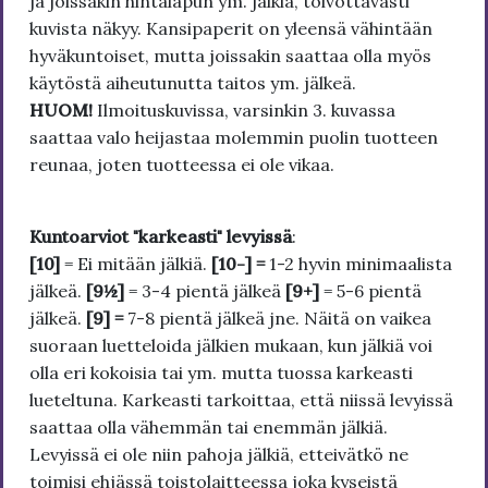
ja joissakin hintalapun ym. jälkiä, toivottavasti
kuvista näkyy. Kansipaperit on yleensä vähintään
hyväkuntoiset, mutta joissakin saattaa olla myös
käytöstä aiheutunutta taitos ym. jälkeä.
HUOM!
Ilmoituskuvissa, varsinkin 3. kuvassa
saattaa valo heijastaa molemmin puolin tuotteen
reunaa, joten tuotteessa ei ole vikaa.
Kuntoarviot "karkeasti" levyissä
:
[10]
= Ei mitään jälkiä.
[10-] =
1-2 hyvin minimaalista
jälkeä.
[9½]
= 3-4 pientä jälkeä
[9+]
= 5-6 pientä
jälkeä.
[9] =
7-8 pientä jälkeä jne. Näitä on vaikea
suoraan luetteloida jälkien mukaan, kun jälkiä voi
olla eri kokoisia tai ym. mutta tuossa karkeasti
lueteltuna. Karkeasti tarkoittaa, että niissä levyissä
saattaa olla vähemmän tai enemmän jälkiä.
Levyissä ei ole niin pahoja jälkiä, etteivätkö ne
toimisi ehjässä toistolaitteessa joka kyseistä