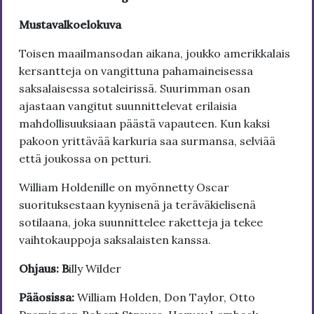
Mustavalkoelokuva
Toisen maailmansodan aikana, joukko amerikkalais
kersantteja on vangittuna pahamaineisessa
saksalaisessa sotaleirissä. Suurimman osan
ajastaan vangitut suunnittelevat erilaisia
mahdollisuuksiaan päästä vapauteen. Kun kaksi
pakoon yrittävää karkuria saa surmansa, selviää
että joukossa on petturi.
William Holdenille on myönnetty Oscar
suorituksestaan kyynisenä ja teräväkielisenä
sotilaana, joka suunnittelee raketteja ja tekee
vaihtokauppoja saksalaisten kanssa.
Ohjaus: B
illy Wilder
Pääosissa:
William Holden, Don Taylor, Otto