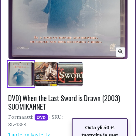
DVD) When the Last Sword is Drawn (2003)
SUOMIKANNET
Formaatti:
· SKU:
DVD
SL-1358
Osta yli 50 €
Tuote on käytetty
tuotteita ja saat