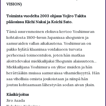
VISION)
Toiminta vuodelta 2003 ohjaus Yojiro Takita
pääosissa Kiichi Nakai ja Koichi Sato.
Tämä suurenmoinen elokuva kertoo Yoshimuran
kohtalosta 1800-luvun Japanissa shogunien ja
samuraiden vallan aikakautena. Yoshimuran on
pakko hylätä klaaninsa voidakseen turvata
perheensä toimeentulon, joten hän matkaa
aloittelevaksi miekkailijaksi Shogunin alaisuuteen...
Miekkailijana Yoshimura on ylitse muiden ja hän
herättääkin muissa samuraissa vihamielisyyttä. Hän
saa vihollisia omista joukoistaan ja niinpä hän
joutuu kohtaamaan lähestyvän sodan aivan yksin.
Käsikirjoitus
Jiro Asada