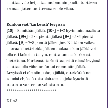
saattaa valo heijastaa molemmin puolin tuotteen
reunaa, joten tuotteessa ei ole vikaa.
Kuntoarviot "karkeasti" levyissä
:
[10]
= Ei mitään jälkiä.
[10-] =
1-2 hyvin minimaalista
jälkeä.
[9½]
= 3-4 pientä jälkeä
[9+]
= 5-6 pientä
jälkeä.
[9] =
7-8 pientä jälkeä jne. Näitä on vaikea
suoraan luetteloida jälkien mukaan, kun jälkiä voi
olla eri kokoisia tai ym. mutta tuossa karkeasti
lueteltuna. Karkeasti tarkoittaa, että niissä levyissä
saattaa olla vähemmän tai enemmän jälkiä.
Levyissä ei ole niin pahoja jälkiä, etteivätkö ne
toimisi ehjässä toistolaitteessa joka kyseistä
tuotetta varten on valmistettu.
**************************
D11A3