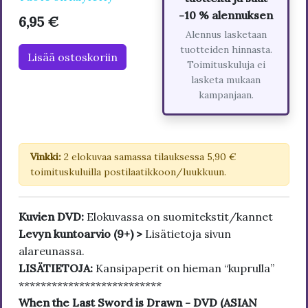
-10 % alennuksen
6,95 €
Alennus lasketaan
tuotteiden hinnasta.
Lisää ostoskoriin
Toimituskuluja ei
lasketa mukaan
kampanjaan.
Vinkki:
2 elokuvaa samassa tilauksessa 5,90 €
toimituskuluilla postilaatikkoon/luukkuun.
Kuvien DVD:
Elokuvassa on suomitekstit/kannet
Levyn kuntoarvio (9+) >
Lisätietoja sivun
alareunassa.
LISÄTIETOJA:
Kansipaperit on hieman “kuprulla”
**************************
When the Last Sword is Drawn - DVD (ASIAN