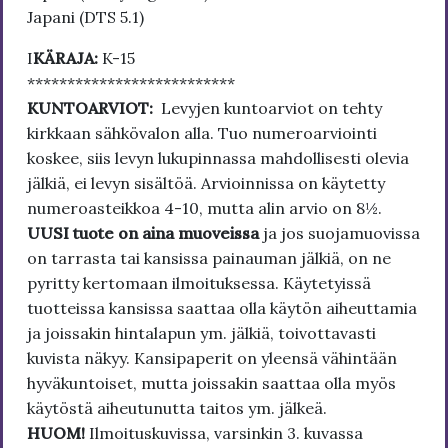
Japani (DTS 5.1)
I
KÄRAJA:
K-15
**************************
KUNTOARVIOT:
Levyjen kuntoarviot on tehty
kirkkaan sähkövalon alla. Tuo numeroarviointi
koskee, siis levyn lukupinnassa mahdollisesti olevia
jälkiä, ei levyn sisältöä. Arvioinnissa on käytetty
numeroasteikkoa 4-10, mutta alin arvio on 8½.
UUSI tuote on aina muoveissa
ja jos suojamuovissa
on tarrasta tai kansissa painauman jälkiä, on ne
pyritty kertomaan ilmoituksessa. Käytetyissä
tuotteissa kansissa saattaa olla käytön aiheuttamia
ja joissakin hintalapun ym. jälkiä, toivottavasti
kuvista näkyy. Kansipaperit on yleensä vähintään
hyväkuntoiset, mutta joissakin saattaa olla myös
käytöstä aiheutunutta taitos ym. jälkeä.
HUOM!
Ilmoituskuvissa, varsinkin 3. kuvassa