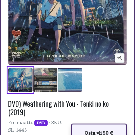
DVD) Weathering with You - Tenki no ko
(2019)
Formaatti:
· SKU:
DVD
SL-1443
Osta yli 50 €