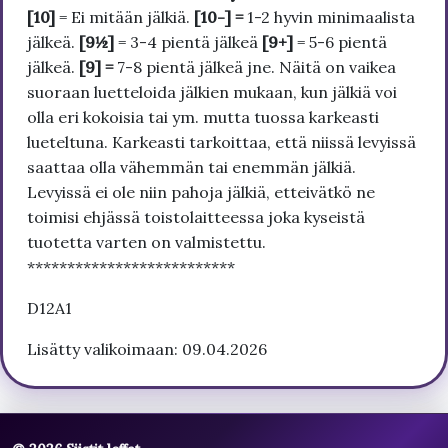
[10]
= Ei mitään jälkiä.
[10-] =
1-2 hyvin minimaalista
jälkeä.
[9½]
= 3-4 pientä jälkeä
[9+]
= 5-6 pientä
jälkeä.
[9] =
7-8 pientä jälkeä jne. Näitä on vaikea
suoraan luetteloida jälkien mukaan, kun jälkiä voi
olla eri kokoisia tai ym. mutta tuossa karkeasti
lueteltuna. Karkeasti tarkoittaa, että niissä levyissä
saattaa olla vähemmän tai enemmän jälkiä.
Levyissä ei ole niin pahoja jälkiä, etteivätkö ne
toimisi ehjässä toistolaitteessa joka kyseistä
tuotetta varten on valmistettu.
**************************
D12A1
Lisätty valikoimaan: 09.04.2026