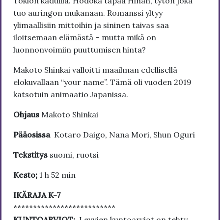
Tokion kaduilla. Hodoka tapaa Hinan, tytön joka
tuo auringon mukanaan. Romanssi yltyy
ylimaallisiin mittoihin ja sininen taivas saa
iloitsemaan elämästä – mutta mikä on
luonnonvoimiin puuttumisen hinta?
Makoto Shinkai valloitti maailman edellisellä
elokuvallaan “your name”. Tämä oli vuoden 2019
katsotuin animaatio Japanissa.
Ohjaus
Makoto Shinkai
Pääosissa
Kotaro Daigo, Nana Mori, Shun Oguri
Tekstitys
suomi, ruotsi
Kesto;
1 h 52 min
IKÄRAJA K-7
**************************
KUNTOARVIOT:
Levyjen kuntoarviot on tehty