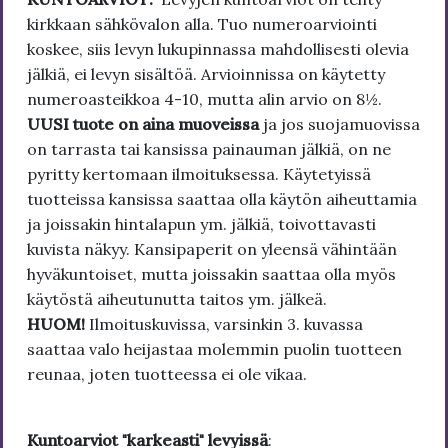
kirkkaan sähkövalon alla. Tuo numeroarviointi
koskee, siis levyn lukupinnassa mahdollisesti olevia
jälkiä, ei levyn sisältöä. Arvioinnissa on käytetty
numeroasteikkoa 4-10, mutta alin arvio on 8½.
UUSI tuote on aina muoveissa
ja jos suojamuovissa
on tarrasta tai kansissa painauman jälkiä, on ne
pyritty kertomaan ilmoituksessa. Käytetyissä
tuotteissa kansissa saattaa olla käytön aiheuttamia
ja joissakin hintalapun ym. jälkiä, toivottavasti
kuvista näkyy. Kansipaperit on yleensä vähintään
hyväkuntoiset, mutta joissakin saattaa olla myös
käytöstä aiheutunutta taitos ym. jälkeä.
HUOM!
Ilmoituskuvissa, varsinkin 3. kuvassa
saattaa valo heijastaa molemmin puolin tuotteen
reunaa, joten tuotteessa ei ole vikaa.
Kuntoarviot "karkeasti" levyissä
: