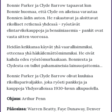
Bonnie Parker ja Clyde Barrow tapaavat kun
Bonnie huomaa, että Clyde on aikeissa varastaa
Bonnien äidin auton. He rakastuvat ja aloittavat
rikolliset retkensä yhdessä - ryöstävät
elintarvikekauppoja ja bensiiniasemia - pankit ovat
vasta sitten vuorossa.
Heidän keikkansa käyvät yhä vaarallisimmiksi,
otteensa yhä häikäilemättömimmiksi. He eivät
kaihda edes ryöstömurhaakaan. Bonniesta ja
Clydesta on tullut pahamaineisia lainsuojattomia...
Bonnie Parker ja Clyde Barrow olivat kuuluisa
rikollisparivaljakko, joka ryösti pankkeja ja
kauppoja Yhdysvalloissa 1930-luvun alkupuolella.
Ohjaus:
Arthur Penn
Pääosissa:
Warren Beatty, Faye Dunaway, Denver