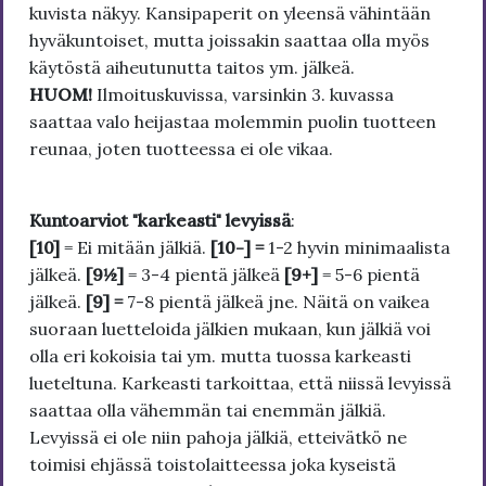
kuvista näkyy. Kansipaperit on yleensä vähintään
hyväkuntoiset, mutta joissakin saattaa olla myös
käytöstä aiheutunutta taitos ym. jälkeä.
HUOM!
Ilmoituskuvissa, varsinkin 3. kuvassa
saattaa valo heijastaa molemmin puolin tuotteen
reunaa, joten tuotteessa ei ole vikaa.
Kuntoarviot "karkeasti" levyissä
:
[10]
= Ei mitään jälkiä.
[10-] =
1-2 hyvin minimaalista
jälkeä.
[9½]
= 3-4 pientä jälkeä
[9+]
= 5-6 pientä
jälkeä.
[9] =
7-8 pientä jälkeä jne. Näitä on vaikea
suoraan luetteloida jälkien mukaan, kun jälkiä voi
olla eri kokoisia tai ym. mutta tuossa karkeasti
lueteltuna. Karkeasti tarkoittaa, että niissä levyissä
saattaa olla vähemmän tai enemmän jälkiä.
Levyissä ei ole niin pahoja jälkiä, etteivätkö ne
toimisi ehjässä toistolaitteessa joka kyseistä