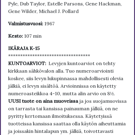
Pyle, Dub Taylor, Estelle Parsons, Gene Hackman,
Gene Wilder, Michael J. Pollard
Valmistusvuosi:
1967
Kesto:
107 min
IKÄRAJA K-15
**********************************
KUNTOARVIOT:
Levyjen kuntoarviot on tehty
kirkkaan sähkövalon alla. Tuo numeroarviointi
koskee, siis levyn lukupinnassa mahdollisesti olevia
jälkiä, ei levyn sisältöä. Arvioinnissa on käytetty
numeroasteikkoa 4-10, mutta alin arvio on 8½.
UUSI tuote on aina muoveissa
ja jos suojamuovissa
on tarrasta tai kansissa painauman jälkiä, on ne
pyritty kertomaan ilmoituksessa. Käytetyissä
tuotteissa kansissa saattaa olla käytön aiheuttamia
ja joissakin hintalapun ym. jälkiä, toivottavasti