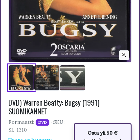
DVD) Warren Beatty: Bugsy (1991)
SUOMIKANNET
Formaatti:
· SKU:
DVD
SL-1310
Osta yli 50 €
Tuote on käytetty