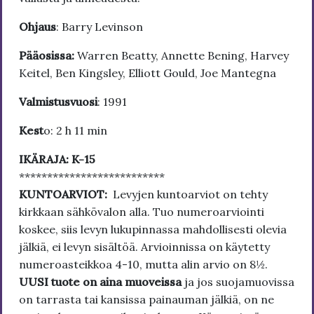
Ohjaus
: Barry Levinson
Pääosissa:
Warren Beatty, Annette Bening, Harvey
Keitel, Ben Kingsley, Elliott Gould, Joe Mantegna
Valmistusvuosi
: 1991
Kest
o: 2 h 11 min
IKÄRAJA: K-15
**************************
KUNTOARVIOT:
Levyjen kuntoarviot on tehty
kirkkaan sähkövalon alla. Tuo numeroarviointi
koskee, siis levyn lukupinnassa mahdollisesti olevia
jälkiä, ei levyn sisältöä. Arvioinnissa on käytetty
numeroasteikkoa 4-10, mutta alin arvio on 8½.
UUSI tuote on aina muoveissa
ja jos suojamuovissa
on tarrasta tai kansissa painauman jälkiä, on ne