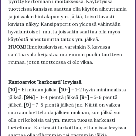
pyritty kertomaan ilmoituksessa. Käytetyissä
tuotteissa kansissa saattaa olla käytön aiheuttamia
ja joissakin hintalapun ym. jälkiä, toivottavasti
kuvista näkyy. Kansipaperit on yleensä vähintään
hyväkuntoiset, mutta joissakin saattaa olla myös
käytöstä aiheutunutta taitos ym. jälkeä.
HUOM!
Ilmoituskuvissa, varsinkin 3. kuvassa
saattaa valo heijastaa molemmin puolin tuotteen
reunaa, joten tuotteessa ei ole vikaa.
Kuntoarviot "karkeasti" levyissä
:
[10]
= Ei mitään jälkiä.
[10-] =
1-2 hyvin minimaalista
jälkeä.
[9½]
= 3-4 pientä jälkeä
[9+]
= 5-6 pientä
jälkeä.
[9] =
7-8 pientä jälkeä jne. Näitä on vaikea
suoraan luetteloida jälkien mukaan, kun jälkiä voi
olla eri kokoisia tai ym. mutta tuossa karkeasti
lueteltuna. Karkeasti tarkoittaa, että niissä levyissä
saattaa olla vähemmän tai enemmän jälkiä.