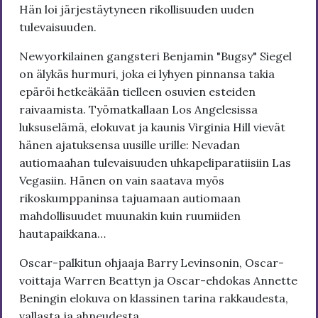
Hän loi järjestäytyneen rikollisuuden uuden
tulevaisuuden.
Newyorkilainen gangsteri Benjamin "Bugsy" Siegel
on älykäs hurmuri, joka ei lyhyen pinnansa takia
epäröi hetkeäkään tielleen osuvien esteiden
raivaamista. Työmatkallaan Los Angelesissa
luksuselämä, elokuvat ja kaunis Virginia Hill vievät
hänen ajatuksensa uusille urille: Nevadan
autiomaahan tulevaisuuden uhkapeliparatiisiin Las
Vegasiin. Hänen on vain saatava myös
rikoskumppaninsa tajuamaan autiomaan
mahdollisuudet muunakin kuin ruumiiden
hautapaikkana…
Oscar-palkitun ohjaaja Barry Levinsonin, Oscar-
voittaja Warren Beattyn ja Oscar-ehdokas Annette
Beningin elokuva on klassinen tarina rakkaudesta,
vallasta ja ahneudesta.