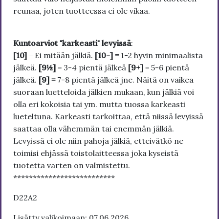
reunaa, joten tuotteessa ei ole vikaa.
Kuntoarviot "karkeasti" levyissä
:
[10]
= Ei mitään jälkiä.
[10-] =
1-2 hyvin minimaalista
jälkeä.
[9½]
= 3-4 pientä jälkeä
[9+]
= 5-6 pientä
jälkeä.
[9] =
7-8 pientä jälkeä jne. Näitä on vaikea
suoraan luetteloida jälkien mukaan, kun jälkiä voi
olla eri kokoisia tai ym. mutta tuossa karkeasti
lueteltuna. Karkeasti tarkoittaa, että niissä levyissä
saattaa olla vähemmän tai enemmän jälkiä.
Levyissä ei ole niin pahoja jälkiä, etteivätkö ne
toimisi ehjässä toistolaitteessa joka kyseistä
tuotetta varten on valmistettu.
**************************
D22A2
Lisätty valikoimaan: 07.06.2026