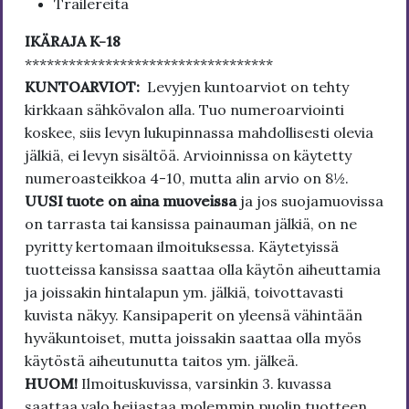
Trailereita
IKÄRAJA K-18
**********************************
KUNTOARVIOT:
Levyjen kuntoarviot on tehty
kirkkaan sähkövalon alla. Tuo numeroarviointi
koskee, siis levyn lukupinnassa mahdollisesti olevia
jälkiä, ei levyn sisältöä. Arvioinnissa on käytetty
numeroasteikkoa 4-10, mutta alin arvio on 8½.
UUSI tuote on aina muoveissa
ja jos suojamuovissa
on tarrasta tai kansissa painauman jälkiä, on ne
pyritty kertomaan ilmoituksessa. Käytetyissä
tuotteissa kansissa saattaa olla käytön aiheuttamia
ja joissakin hintalapun ym. jälkiä, toivottavasti
kuvista näkyy. Kansipaperit on yleensä vähintään
hyväkuntoiset, mutta joissakin saattaa olla myös
käytöstä aiheutunutta taitos ym. jälkeä.
HUOM!
Ilmoituskuvissa, varsinkin 3. kuvassa
saattaa valo heijastaa molemmin puolin tuotteen