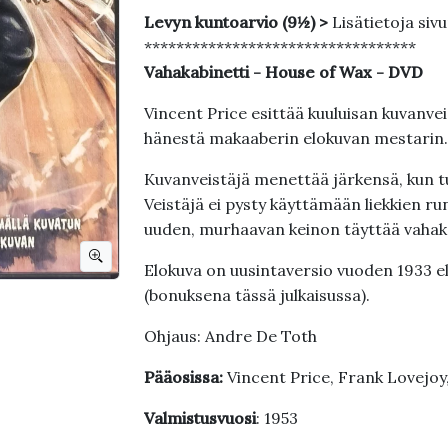
Levyn kuntoarvio (9½) >
Lisätietoja siv
**********************************
Vahakabinetti - House of Wax - DVD
Vincent Price esittää kuuluisan kuvanvei
hänestä makaaberin elokuvan mestarin.
Kuvanveistäjä menettää järkensä, kun 
Veistäjä ei pysty käyttämään liekkien ru
uuden, murhaavan keinon täyttää vahak
Elokuva on uusintaversio vuoden 1933 e
(bonuksena tässä julkaisussa).
Ohjaus: Andre De Toth
Pääosissa:
Vincent Price, Frank Lovejoy, 
Valmistusvuosi
: 1953