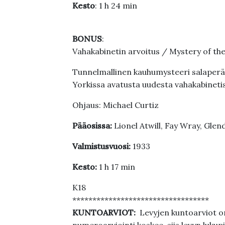
Kesto
: 1 h 24 min
BONUS
:
Vahakabinetin arvoitus / Mystery of t
Tunnelmallinen kauhumysteeri salaperäi
Yorkissa avatusta uudesta vahakabinetis
Ohjaus: Michael Curtiz
Pääosissa:
Lionel Atwill, Fay Wray, Gle
Valmistusvuosi:
1933
Kesto:
1 h 17 min
K18
**********************************
KUNTOARVIOT:
Levyjen kuntoarviot on