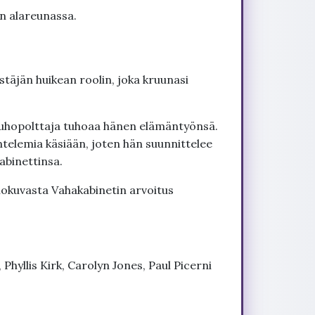
un alareunassa.
stäjän huikean roolin, joka kruunasi
tuhopolttaja tuhoaa hänen elämäntyönsä.
ntelemia käsiään, joten hän suunnittelee
abinettinsa.
lokuvasta Vahakabinetin arvoitus
Phyllis Kirk, Carolyn Jones, Paul Picerni