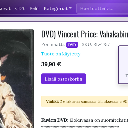
kuvat
CD't
Pelit
Kategoriat
DVD) Vincent Price: Vahakab
Formaatti:
· SKU: SL-1757
DVD
Tuote on käytetty
39,90 €
T
Lisää ostoskoriin
Vinkki:
2 elokuvaa samassa tilauksessa 5,90
Kuvien DVD:
Elokuvassa on suomiteksti
**********************************