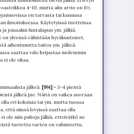
nnassa mahdollisesti olevia jälkiä, ei levyn
roasteikkoa 4-10, mutta alin arvio on 8½.
ojamuovissa on tarrasta tai kansissa
an ilmoituksessa. Käytetyissä tuotteissa
ja joissakin hintalapun ym. jälkiä,
t on yleensä vähintään hyväkuntoiset,
tä aiheutunutta taitos ym. jälkeä.
uvassa saattaa valo heijastaa molemmin
 ei ole vikaa.
inimaalista jälkeä.
[9½]
= 3-4 pientä
pientä jälkeä jne. Näitä on vaikea suoraan
 olla eri kokoisia tai ym. mutta tuossa
, että niissä levyissä saattaa olla
 ole niin pahoja jälkiä, etteivätkö ne
seistä tuotetta varten on valmistettu.