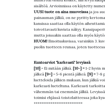
numeroarviointi koskee, siis levyn lukupi
sisältöä. Arvioinnissa on käytetty nume
UUSI tuote on aina muoveissa
ja jos su
painauman jälkiä, on ne pyritty kertoma
kansissa saattaa olla käytön aiheuttamia 
toivottavasti kuvista näkyy. Kansipaperi
mutta joissakin saattaa olla myös käytös
HUOM!
Ilmoituskuvissa, varsinkin 3. k
puolin tuotteen reunaa, joten tuotteessa
Kuntoarviot "karkeasti" levyissä
:
[10]
= Ei mitään jälkiä.
[10-] =
1-2 hyvin m
jälkeä
[9+]
= 5-6 pientä jälkeä.
[9] =
7-8 
luetteloida jälkien mukaan, kun jälkiä voi
karkeasti lueteltuna. Karkeasti tarkoittaa
vähemmän tai enemmän jälkiä. Levyissä ei
toimisi ehjässä toistolaitteessa joka ky
**************************