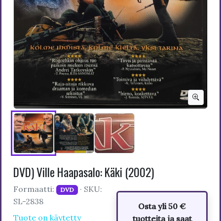
DVD) Ville Haapasalo: Käki (2002)
Formaatti:
· SKU:
DVD
SL-2838
Osta yli 50 €
Tuote on käytetty
tuotteita ja saat