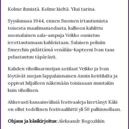
Kolme ihmistä. Kolme kieltä. Yksi tarina.
Syyskuussa 1944, ennen Suomen irtautumista
toisesta maailmansodasta, kallioon kahlittu
suomalainen sala-ampuja Veikko onnistuu
irrottautumaan kahleistaan. Salaisen polisiin
Smerchin pidättämä venäläis-kapteeni Ivan taas
pelastautuu täpärästi.
Kahden vihollisarmeijan sotilaat Veikko ja Ivan
löytävät suojan lappalaisnaisen Annin kotitilalta ja
oppivat hiljalleen näkemään toisissaan muutakin
kuin vihollisen.
Ahkerasti kansainvälisiä festivaaleja kiertänyt Käki
on ollut todellinen festivaalihitti yli 50 palkinnollaan.
Ohjaus ja käsikirjoitus:
Aleksandr Rogozhkin