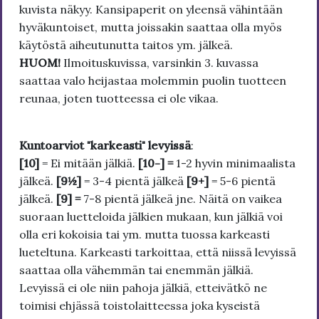
kuvista näkyy. Kansipaperit on yleensä vähintään
hyväkuntoiset, mutta joissakin saattaa olla myös
käytöstä aiheutunutta taitos ym. jälkeä.
HUOM!
Ilmoituskuvissa, varsinkin 3. kuvassa
saattaa valo heijastaa molemmin puolin tuotteen
reunaa, joten tuotteessa ei ole vikaa.
Kuntoarviot "karkeasti" levyissä
:
[10]
= Ei mitään jälkiä.
[10-] =
1-2 hyvin minimaalista
jälkeä.
[9½]
= 3-4 pientä jälkeä
[9+]
= 5-6 pientä
jälkeä.
[9] =
7-8 pientä jälkeä jne. Näitä on vaikea
suoraan luetteloida jälkien mukaan, kun jälkiä voi
olla eri kokoisia tai ym. mutta tuossa karkeasti
lueteltuna. Karkeasti tarkoittaa, että niissä levyissä
saattaa olla vähemmän tai enemmän jälkiä.
Levyissä ei ole niin pahoja jälkiä, etteivätkö ne
toimisi ehjässä toistolaitteessa joka kyseistä