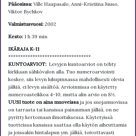
Pääosissa:
Ville Haapasalo, Anni-Kristiina Juuso,
Viktor Bychkov
Valmistusvuosi:
2002
Kesto:
1 h 39 min
IKÄRAJA K-11
**********************************
KUNTOARVIOT:
Levyjen kuntoarviot on tehty
kirkkaan sähkövalon alla. Tuo numeroarviointi
koskee, siis levyn lukupinnassa mahdollisesti olevia
jälkiä, ei levyn sisältöä. Arvioinnissa on käytetty
numeroasteikkoa 4-10, mutta alin arvio on 8½.
UUSI tuote on aina muoveissa
ja jos suojamuovissa
on tarrasta tai kansissa painauman jälkiä, on ne
pyritty kertomaan ilmoituksessa. Käytetyissä
tuotteissa kansissa saattaa olla käytön aiheuttamia
ja joissakin hintalapun ym. jälkiä, toivottavasti