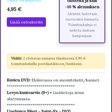
Tuote on käytetty
tuotteita ja saat
-10 % alennuksen
4,95 €
Alennus lasketaan
tuotteiden hinnasta.
Lisää ostoskoriin
Toimituskuluja ei
lasketa mukaan
kampanjaan.
Vinkki:
2 elokuvaa samassa tilauksessa 5,90 €
toimituskuluilla postilaatikkoon/luukkuun.
Kuvien DVD:
Elokuvassa on suomitekstit/kannet.
**********************************
Levyn kuntoarvio (9+) >
Lisätietoja sivun
alareunassa.
**********************************
Unelmien Siivet - Saint-Ex - DVD