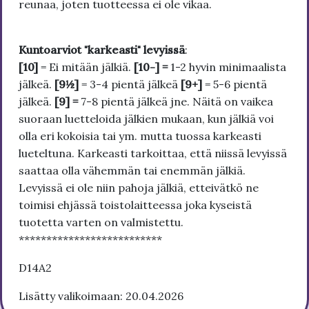
reunaa, joten tuotteessa ei ole vikaa.
Kuntoarviot "karkeasti" levyissä
:
[10]
= Ei mitään jälkiä.
[10-] =
1-2 hyvin minimaalista
jälkeä.
[9½]
= 3-4 pientä jälkeä
[9+]
= 5-6 pientä
jälkeä.
[9] =
7-8 pientä jälkeä jne. Näitä on vaikea
suoraan luetteloida jälkien mukaan, kun jälkiä voi
olla eri kokoisia tai ym. mutta tuossa karkeasti
lueteltuna. Karkeasti tarkoittaa, että niissä levyissä
saattaa olla vähemmän tai enemmän jälkiä.
Levyissä ei ole niin pahoja jälkiä, etteivätkö ne
toimisi ehjässä toistolaitteessa joka kyseistä
tuotetta varten on valmistettu.
**************************
D14A2
Lisätty valikoimaan: 20.04.2026