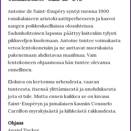
Antoine de Saint-Exupéry syntyi vuonna 1900
ranskalaiseen aristokraattiperheeseen ja kasvoi
sangen poikkeuksellisissa olosuhteissa.
Sadunhohtoinen lapsuus päättyy kuitenkin tylysti
pikkuveljen kuolemaan. Antoine tuntee voimakasta
vetoa lentokoneisiin ja ne auttavat nuorukaista
pakenemaan ahdistavaa maailmaa. Vain
lentokoneen ohjaamossa hän tuntee olevansa
onnellinen.
Elokuva on kertomus urheudesta, vaaran
tunteesta, itsensä ylittämisestä ja unohduksesta
jota ei tule. Mutta ennen kaikkea se on kuvaus
Saint-Exupéryn ja jumalaisen kauniin Consuelo
Carrillon myrskyisästä ja kiihkeästä rakkaudesta.
Ohjaus
Anand Tucker