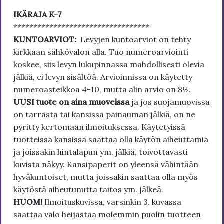
IKÄRAJA K-7
**********************************
KUNTOARVIOT:
Levyjen kuntoarviot on tehty
kirkkaan sähkövalon alla. Tuo numeroarviointi
koskee, siis levyn lukupinnassa mahdollisesti olevia
jälkiä, ei levyn sisältöä. Arvioinnissa on käytetty
numeroasteikkoa 4-10, mutta alin arvio on 8½.
UUSI tuote on aina muoveissa
ja jos suojamuovissa
on tarrasta tai kansissa painauman jälkiä, on ne
pyritty kertomaan ilmoituksessa. Käytetyissä
tuotteissa kansissa saattaa olla käytön aiheuttamia
ja joissakin hintalapun ym. jälkiä, toivottavasti
kuvista näkyy. Kansipaperit on yleensä vähintään
hyväkuntoiset, mutta joissakin saattaa olla myös
käytöstä aiheutunutta taitos ym. jälkeä.
HUOM!
Ilmoituskuvissa, varsinkin 3. kuvassa
saattaa valo heijastaa molemmin puolin tuotteen