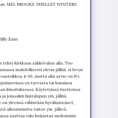
a mm. MEL BROOKS, SHELLEY WINTERS,
illy Zane
 tehty kirkkaan sähkövalon alla. Tuo
nnassa mahdollisesti olevia jälkiä, ei levyn
roasteikkoa 4-10, mutta alin arvio on 8½.
ojamuovissa on tarrasta tai kansissa
an ilmoituksessa. Käytetyissä tuotteissa
ja joissakin hintalapun ym. jälkiä,
t on yleensä vähintään hyväkuntoiset,
tä aiheutunutta taitos ym. jälkeä.
uvassa saattaa valo heijastaa molemmin