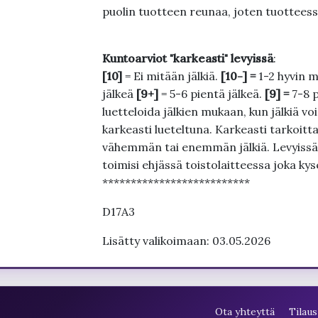
puolin tuotteen reunaa, joten tuotteessa
Kuntoarviot "karkeasti" levyissä
:
[10]
= Ei mitään jälkiä.
[10-] =
1-2 hyvin m
jälkeä
[9+]
= 5-6 pientä jälkeä.
[9] =
7-8 
luetteloida jälkien mukaan, kun jälkiä voi
karkeasti lueteltuna. Karkeasti tarkoittaa
vähemmän tai enemmän jälkiä. Levyissä ei
toimisi ehjässä toistolaitteessa joka ky
**************************
D17A3
Lisätty valikoimaan: 03.05.2026
Ota yhteyttä
Tilaus