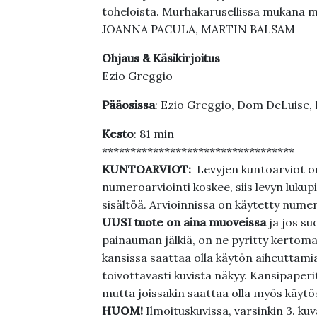
toheloista. Murhakarusellissa mukan
JOANNA PACULA, MARTIN BALSAM
Ohjaus & Käsikirjoitus
Ezio Greggio
Pääosissa
: Ezio Greggio, Dom DeLuise, B
Kesto
: 81 min
**********************************
KUNTOARVIOT:
Levyjen kuntoarviot on
numeroarviointi koskee, siis levyn lukupi
sisältöä. Arvioinnissa on käytetty nume
UUSI tuote on aina muoveissa
ja jos su
painauman jälkiä, on ne pyritty kertoma
kansissa saattaa olla käytön aiheuttamia 
toivottavasti kuvista näkyy. Kansipaperi
mutta joissakin saattaa olla myös käytös
HUOM!
Ilmoituskuvissa, varsinkin 3. k