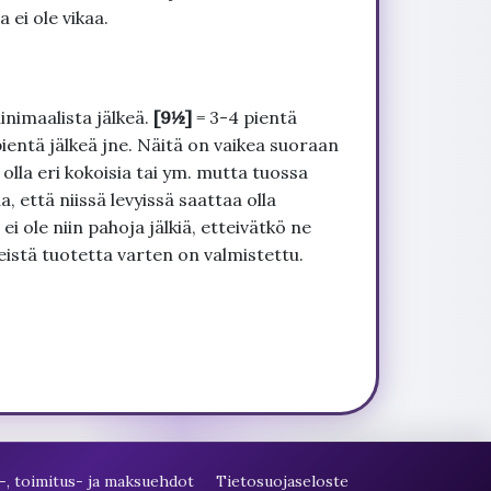
 ei ole vikaa.
inimaalista jälkeä.
[9½]
= 3-4 pientä
pientä jälkeä jne. Näitä on vaikea suoraan
 olla eri kokoisia tai ym. mutta tuossa
, että niissä levyissä saattaa olla
 ole niin pahoja jälkiä, etteivätkö ne
seistä tuotetta varten on valmistettu.
-, toimitus- ja maksuehdot
Tietosuojaseloste