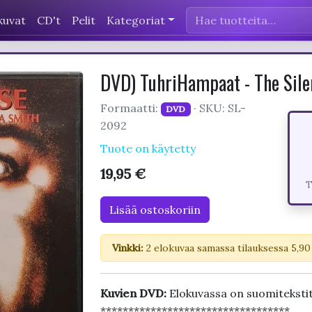
kuvat
CD't
Pelit
Kategoriat
DVD) TuhriHampaat - The Sile
Formaatti:
· SKU: SL-
DVD
2092
Tuote on käytetty
19,95 €
T
Lisää ostoskoriin
Vinkki:
2 elokuvaa samassa tilauksessa 5,90
Kuvien DVD:
Elokuvassa on suomiteksti
**********************************