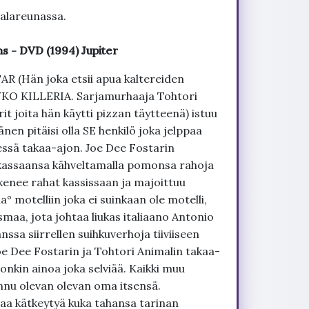
 alareunassa.
s - DVD (1994) Jupiter
 (Hän joka etsii apua kaltereiden
SYKO KILLERIA. Sarjamurhaaja Tohtori
t joita hän käytti pizzan täytteenä) istuu
nen pitäisi olla SE henkilö joka jelppaa
essä takaa-ajon. Joe Dee Fostarin
äkassaansa kähveltamalla pomonsa rahoja
enee rahat kassissaan ja majoittuu
motelliin joka ei suinkaan ole motelli,
aa, jota johtaa liukas italiaano Antonio
ssa siirrellen suihkuverhoja tiiviiseen
Joe Dee Fostarin ja Tohtori Animalin takaa-
 onkin ainoa joka selviää. Kaikki muu
nnu olevan olevan oma itsensä.
taa kätkeytyä kuka tahansa tarinan