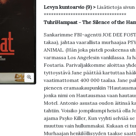
Levyn kuntoarvio (9) >
Lisätietoja sivun
**********************************
TuhriHampaat - The Silence of the Ham
Sankarimme FBI-agentti JOE DEE FOSTAR
takaa), jahtaa vaarallista murhaajaa P
ANIMAL. (Hän joka pisteli poskeensa uhri
varmassa Los Angelesin vankilassa. Ja hä
Fostaria. Parivaljakkomme aloittaa yhd
tyttoystävä Jane päättää kartuttaa hä
vaatimattomat 400 000 taalaa. Jane pak
pieneen eramaakaupunkiin ?Hautausmaa° 
jonka nimi on Hautausmaa vaan hautausm
Motel. Antonio asustaa oudon äitinsä kan
tahtiin. Voisiko jompikumpi heistä olla 
ajama Psyko Killer, Kun vyyhti selviää se
muuttuu vain hullummaksi. Kukaan ei tu
Murhaajan henkilöllisyyden taakse saat