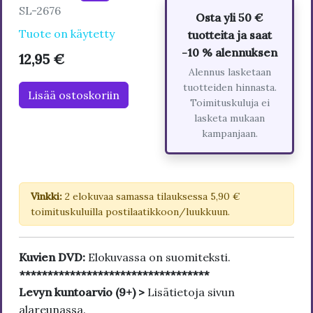
SL-2676
Osta yli 50 €
Tuote on käytetty
tuotteita ja saat
-10 % alennuksen
12,95 €
Alennus lasketaan
tuotteiden hinnasta.
Lisää ostoskoriin
Toimituskuluja ei
lasketa mukaan
kampanjaan.
Vinkki:
2 elokuvaa samassa tilauksessa 5,90 €
toimituskuluilla postilaatikkoon/luukkuun.
Kuvien DVD:
Elokuvassa on suomiteksti.
**********************************
Levyn kuntoarvio (9+) >
Lisätietoja sivun
alareunassa.