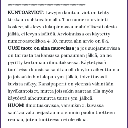
**********************************
KUNTOARVIOT:
Levyjen kuntoarviot on tehty
kirkkaan sähkövalon alla. Tuo numeroarviointi
koskee, siis levyn lukupinnassa mahdollisesti olevia
jälkiä, ei levyn sisältöä. Arvioinnissa on käytetty
numeroasteikkoa 4-10, mutta alin arvio on 8½.
UUSI tuote on aina muoveissa
ja jos suojamuovissa
on tarrasta tai kansissa painauman jälkiä, on ne
pyritty kertomaan ilmoituksessa. Käytetyissä
tuotteissa kansissa saattaa olla käytön aiheuttamia
ja joissakin hintalapun ym. jälkiä, toivottavasti
kuvista näkyy. Kansipaperit on yleensä vähintään
hyväkuntoiset, mutta joissakin saattaa olla myös
käytöstä aiheutunutta taitos ym. jälkeä.
HUOM!
Ilmoituskuvissa, varsinkin 3. kuvassa
saattaa valo heijastaa molemmin puolin tuotteen
reunaa, joten tuotteessa ei ole vikaa.