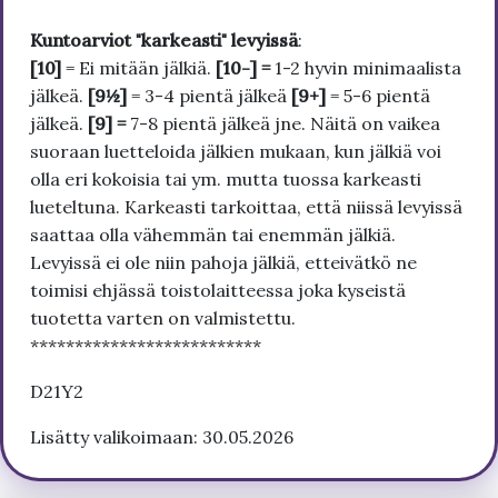
Kuntoarviot "karkeasti" levyissä
:
[10]
= Ei mitään jälkiä.
[10-] =
1-2 hyvin minimaalista
jälkeä.
[9½]
= 3-4 pientä jälkeä
[9+]
= 5-6 pientä
jälkeä.
[9] =
7-8 pientä jälkeä jne. Näitä on vaikea
suoraan luetteloida jälkien mukaan, kun jälkiä voi
olla eri kokoisia tai ym. mutta tuossa karkeasti
lueteltuna. Karkeasti tarkoittaa, että niissä levyissä
saattaa olla vähemmän tai enemmän jälkiä.
Levyissä ei ole niin pahoja jälkiä, etteivätkö ne
toimisi ehjässä toistolaitteessa joka kyseistä
tuotetta varten on valmistettu.
**************************
D21Y2
Lisätty valikoimaan: 30.05.2026