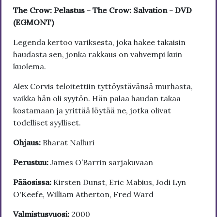
The Crow: Pelastus - The Crow: Salvation - DVD
(EGMONT)
Legenda kertoo variksesta, joka hakee takaisin
haudasta sen, jonka rakkaus on vahvempi kuin
kuolema.
Alex Corvis teloitettiin tyttöystävänsä murhasta,
vaikka hän oli syytön. Hän palaa haudan takaa
kostamaan ja yrittää löytää ne, jotka olivat
todelliset syylliset.
Ohjaus:
Bharat Nalluri
Perustuu:
James O’Barrin sarjakuvaan
Pääosissa:
Kirsten Dunst, Eric Mabius, Jodi Lyn
O'Keefe, William Atherton, Fred Ward
Valmistusvuosi:
2000