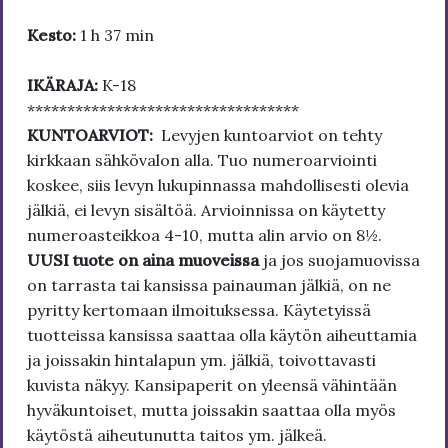
Kesto:
1 h 37 min
IKÄRAJA:
K-18
**********************************
KUNTOARVIOT:
Levyjen kuntoarviot on tehty
kirkkaan sähkövalon alla. Tuo numeroarviointi
koskee, siis levyn lukupinnassa mahdollisesti olevia
jälkiä, ei levyn sisältöä. Arvioinnissa on käytetty
numeroasteikkoa 4-10, mutta alin arvio on 8½.
UUSI tuote on aina muoveissa
ja jos suojamuovissa
on tarrasta tai kansissa painauman jälkiä, on ne
pyritty kertomaan ilmoituksessa. Käytetyissä
tuotteissa kansissa saattaa olla käytön aiheuttamia
ja joissakin hintalapun ym. jälkiä, toivottavasti
kuvista näkyy. Kansipaperit on yleensä vähintään
hyväkuntoiset, mutta joissakin saattaa olla myös
käytöstä aiheutunutta taitos ym. jälkeä.