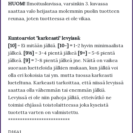
HUOM!
Ilmoituskuvissa, varsinkin 3. kuvassa
saattaa valo heijastaa molemmin puolin tuotteen
reunaa, joten tuotteessa ei ole vikaa.
Kuntoarviot "karkeasti" levyissä
:
[10]
= Ei mitään jälkiä.
[10-] =
1-2 hyvin minimaalista
jälkeä.
[9½]
= 3-4 pientä jälkeä
[9+]
= 5-6 pientä
jälkeä.
[9] =
7-8 pientä jälkeä jne. Näitä on vaikea
suoraan luetteloida jälkien mukaan, kun jälkiä voi
olla eri kokoisia tai ym. mutta tuossa karkeasti
lueteltuna. Karkeasti tarkoittaa, että niissä levyissä
saattaa olla vähemmän tai enemmän jälkiä.
Levyissä ei ole niin pahoja jälkiä, etteivätkö ne
toimisi ehjässä toistolaitteessa joka kyseistä
tuotetta varten on valmistettu.
**************************
D16A1