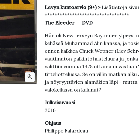
Levyn kuntoarvio (9+) >
Lisätietoja sivu
**********************************
The Bleeder - DVD
Hän oli New Jerseyn Bayonnen ylpeys, mi
kehässä Muhammad Alin kanssa, ja tosie
ennen kaikkea Chuck Wepner (Liev Schreibe
vaatimaton palkintotaisteluura ja jonk
valittiin vuonna 1975 ottamaan vastaan 
titteliottelussa. Se on villin matkan alku
ja nöyryyttävien alamäkien läpi - mutta 
valokeilassa on kulunut?
Julkaisuvuosi
2016
Ohjaus
Philippe Falardeau