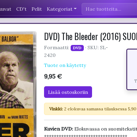
kuvat
CD't
Pelit
Kategoriat
DVD) The Bleeder (2016) SU
Formaatti:
· SKU: SL-
DVD
2420
Tuote on käytetty
9,95 €
T
Lisää ostoskoriin
Vinkki:
2 elokuvaa samassa tilauksessa 5,90
Kuvien DVD:
Elokuvassa on suomitekstit
**********************************