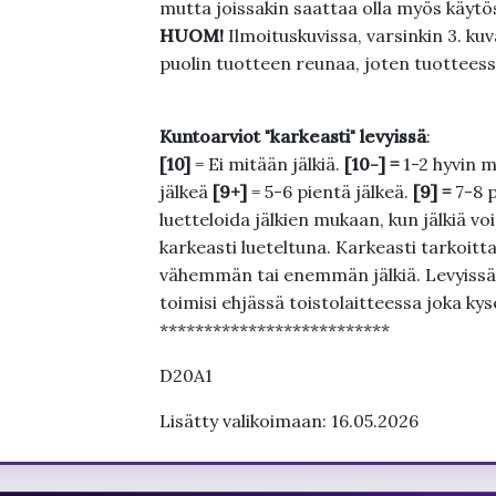
mutta joissakin saattaa olla myös käytös
HUOM!
Ilmoituskuvissa, varsinkin 3. k
puolin tuotteen reunaa, joten tuotteessa
Kuntoarviot "karkeasti" levyissä
:
[10]
= Ei mitään jälkiä.
[10-] =
1-2 hyvin m
jälkeä
[9+]
= 5-6 pientä jälkeä.
[9] =
7-8 
luetteloida jälkien mukaan, kun jälkiä voi
karkeasti lueteltuna. Karkeasti tarkoittaa
vähemmän tai enemmän jälkiä. Levyissä ei
toimisi ehjässä toistolaitteessa joka ky
**************************
D20A1
Lisätty valikoimaan: 16.05.2026