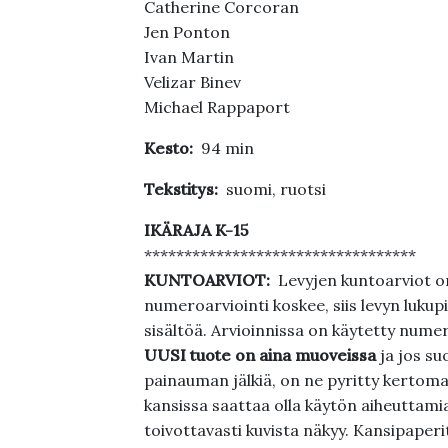
Catherine Corcoran
Jen Ponton
Ivan Martin
Velizar Binev
Michael Rappaport
Kesto:
94 min
Tekstitys:
suomi, ruotsi
IKÄRAJA K-15
**********************************
KUNTOARVIOT:
Levyjen kuntoarviot on
numeroarviointi koskee, siis levyn lukupi
sisältöä. Arvioinnissa on käytetty nume
UUSI tuote on aina muoveissa
ja jos su
painauman jälkiä, on ne pyritty kertoma
kansissa saattaa olla käytön aiheuttamia 
toivottavasti kuvista näkyy. Kansipaperi