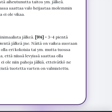
tä aiheutunutta taitos ym. jälkeä.
uvassa saattaa valo heijastaa molemmin
 ei ole vikaa.
inimaalista jälkeä.
[9½]
= 3-4 pientä
pientä jälkeä jne. Näitä on vaikea suoraan
 olla eri kokoisia tai ym. mutta tuossa
, että niissä levyissä saattaa olla
 ole niin pahoja jälkiä, etteivätkö ne
seistä tuotetta varten on valmistettu.