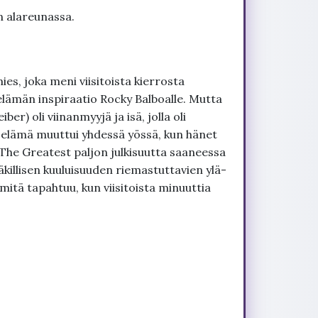
n alareunassa.
es, joka meni viisitoista kierrosta
lämän inspiraatio Rocky Balboalle. Mutta
r) oli viinanmyyjä ja isä, jolla oli
a elämä muuttui yhdessä yössä, kun hänet
The Greatest paljon julkisuutta saaneessa
 äkillisen kuuluisuuden riemastuttavien ylä-
mitä tapahtuu, kun viisitoista minuuttia