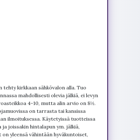
 tehty kirkkaan sähkövalon alla. Tuo
nnassa mahdollisesti olevia jälkiä, ei levyn
roasteikkoa 4-10, mutta alin arvio on 8½.
ojamuovissa on tarrasta tai kansissa
an ilmoituksessa. Käytetyissä tuotteissa
ja joissakin hintalapun ym. jälkiä,
t on yleensä vähintään hyväkuntoiset,