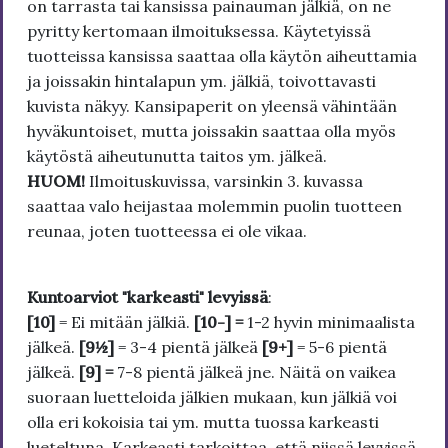
on tarrasta tai kansissa painauman jälkiä, on ne
pyritty kertomaan ilmoituksessa. Käytetyissä
tuotteissa kansissa saattaa olla käytön aiheuttamia
ja joissakin hintalapun ym. jälkiä, toivottavasti
kuvista näkyy. Kansipaperit on yleensä vähintään
hyväkuntoiset, mutta joissakin saattaa olla myös
käytöstä aiheutunutta taitos ym. jälkeä.
HUOM!
Ilmoituskuvissa, varsinkin 3. kuvassa
saattaa valo heijastaa molemmin puolin tuotteen
reunaa, joten tuotteessa ei ole vikaa.
Kuntoarviot "karkeasti" levyissä
:
[10]
= Ei mitään jälkiä.
[10-] =
1-2 hyvin minimaalista
jälkeä.
[9½]
= 3-4 pientä jälkeä
[9+]
= 5-6 pientä
jälkeä.
[9] =
7-8 pientä jälkeä jne. Näitä on vaikea
suoraan luetteloida jälkien mukaan, kun jälkiä voi
olla eri kokoisia tai ym. mutta tuossa karkeasti
lueteltuna. Karkeasti tarkoittaa, että niissä levyissä