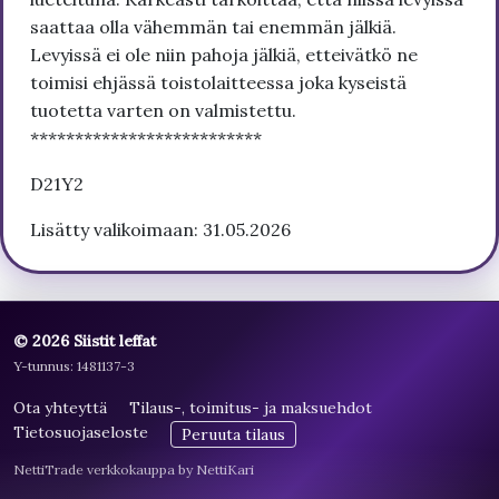
saattaa olla vähemmän tai enemmän jälkiä.
Levyissä ei ole niin pahoja jälkiä, etteivätkö ne
toimisi ehjässä toistolaitteessa joka kyseistä
tuotetta varten on valmistettu.
**************************
D21Y2
Lisätty valikoimaan: 31.05.2026
© 2026 Siistit leffat
Y-tunnus: 1481137-3
Ota yhteyttä
Tilaus-, toimitus- ja maksuehdot
Tietosuojaseloste
Peruuta tilaus
NettiTrade verkkokauppa by NettiKari