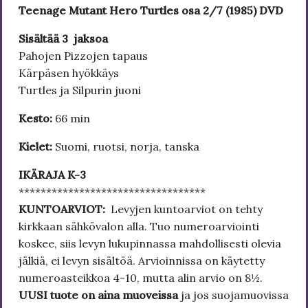
Teenage Mutant Hero Turtles osa 2/7 (1985) DVD
Sisältää 3 jaksoa
Pahojen Pizzojen tapaus
Kärpäsen hyökkäys
Turtles ja Silpurin juoni
Kesto:
66 min
Kielet:
Suomi, ruotsi, norja, tanska
IKÄRAJA K-3
**********************************
KUNTOARVIOT:
Levyjen kuntoarviot on tehty
kirkkaan sähkövalon alla. Tuo numeroarviointi
koskee, siis levyn lukupinnassa mahdollisesti olevia
jälkiä, ei levyn sisältöä. Arvioinnissa on käytetty
numeroasteikkoa 4-10, mutta alin arvio on 8½.
UUSI tuote on aina muoveissa
ja jos suojamuovissa