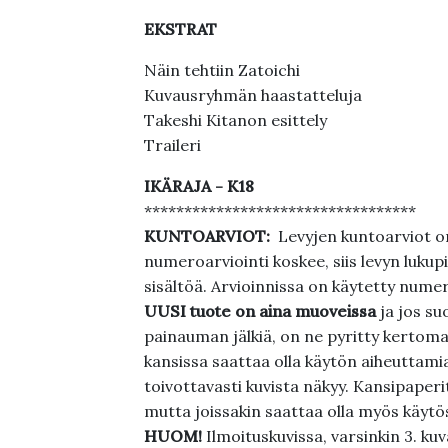
EKSTRAT
Näin tehtiin Zatoichi
Kuvausryhmän haastatteluja
Takeshi Kitanon esittely
Traileri
IKÄRAJA - K18
**********************************
KUNTOARVIOT:
Levyjen kuntoarviot on
numeroarviointi koskee, siis levyn lukupi
sisältöä. Arvioinnissa on käytetty nume
UUSI tuote on aina muoveissa
ja jos su
painauman jälkiä, on ne pyritty kertoma
kansissa saattaa olla käytön aiheuttamia 
toivottavasti kuvista näkyy. Kansipaperi
mutta joissakin saattaa olla myös käytös
HUOM!
Ilmoituskuvissa, varsinkin 3. k