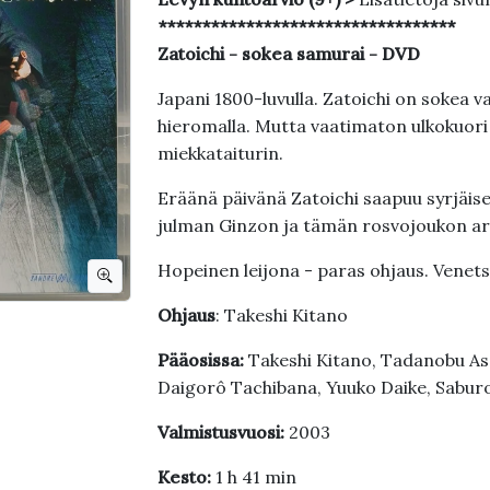
**********************************
Zatoichi - sokea samurai - DVD
Japani 1800-luvulla. Zatoichi on sokea vae
hieromalla. Mutta vaatimaton ulkokuori
miekkataiturin.
Eräänä päivänä Zatoichi saapuu syrjäise
julman Ginzon ja tämän rosvojoukon arm
Hopeinen leijona - paras ohjaus. Venets
Ohjaus
: Takeshi Kitano
Pääosissa:
Takeshi Kitano, Tadanobu As
Daigorô Tachibana, Yuuko Daike, Saburo
Valmistusvuosi:
2003
Kesto:
1 h 41 min