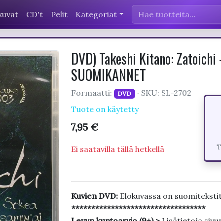
kuvat
CD't
Pelit
Kategoriat
DVD) Takeshi Kitano: Zatoichi
SUOMIKANNET
Formaatti:
· SKU: SL-2702
DVD
Tuote on käytetty
7,95 €
T
Ei saatavilla tällä hetkellä
Kuvien DVD:
Elokuvassa on suomiteksti
**********************************
Levyn kuntoarvio (9+) >
Lisätietoja sivu