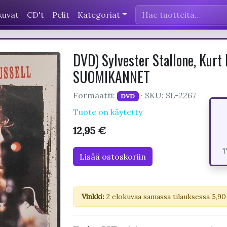
kuvat
CD't
Pelit
Kategoriat
DVD) Sylvester Stallone, Kurt
SUOMIKANNET
Formaatti:
· SKU: SL-2267
DVD
Tuote on käytetty
12,95 €
T
Lisää ostoskoriin
Vinkki:
2 elokuvaa samassa tilauksessa 5,90