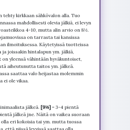
 tehty kirkkaan sähkövalon alla. Tuo
nnassa mahdollisesti olevia jälkiä, ei levyn
roasteikkoa 4-10, mutta alin arvio on 8½.
ojamuovissa on tarrasta tai kansissa
an ilmoituksessa. Käytetyissä tuotteissa
ja joissakin hintalapun ym. jälkiä,
t on yleensä vähintään hyväkuntoiset,
tä aiheutunutta taitos ym. jälkeä.
uvassa saattaa valo heijastaa molemmin
 ei ole vikaa.
inimaalista jälkeä.
[9½]
= 3-4 pientä
pientä jälkeä jne. Näitä on vaikea suoraan
 olla eri kokoisia tai ym. mutta tuossa
, että niissä levyissä saattaa olla