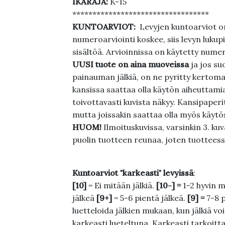
IKÄRAJA:
K-15
**********************************
KUNTOARVIOT:
Levyjen kuntoarviot on
numeroarviointi koskee, siis levyn lukupi
sisältöä. Arvioinnissa on käytetty nume
UUSI tuote on aina muoveissa
ja jos su
painauman jälkiä, on ne pyritty kertoma
kansissa saattaa olla käytön aiheuttamia 
toivottavasti kuvista näkyy. Kansipaperi
mutta joissakin saattaa olla myös käytös
HUOM!
Ilmoituskuvissa, varsinkin 3. k
puolin tuotteen reunaa, joten tuotteessa
Kuntoarviot "karkeasti" levyissä
:
[10]
= Ei mitään jälkiä.
[10-] =
1-2 hyvin m
jälkeä
[9+]
= 5-6 pientä jälkeä.
[9] =
7-8 
luetteloida jälkien mukaan, kun jälkiä voi
karkeasti lueteltuna. Karkeasti tarkoittaa