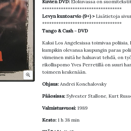
Kuvien DVD:
Elokuvassa on suomiteksti
**********************************
Levyn kuntoarvio (9+) >
Lisätietoja sivu
**********************************
Tango & Cash - DVD
Kaksi Los Angelesissa toimivaa poliisia,
kumpikin olevansa kaupungin paras poliis
viimeinen mitä he haluavat tehdä, on ty
rikollispomo Yves Perretillä on suuri ha
toimeen keskenään.
Ohjaus:
Andrei Konchalovsky
Pääosissa:
Sylvester Stallone, Kurt Russ
Valmistusvuosi:
1989
Kesto:
1 h 38 min