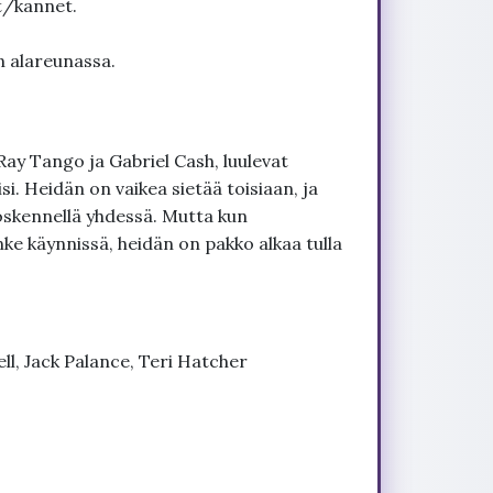
t/kannet.
n alareunassa.
 Ray Tango ja Gabriel Cash, luulevat
i. Heidän on vaikea sietää toisiaan, ja
öskennellä yhdessä. Mutta kun
nke käynnissä, heidän on pakko alkaa tulla
ell, Jack Palance, Teri Hatcher