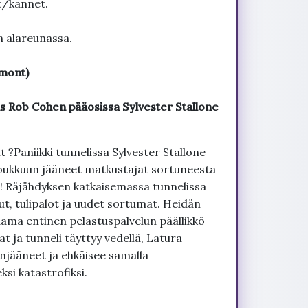
t/kannet.
n alareunassa.
gmont)
s Rob Cohen pääosissa Sylvester Stallone
 ?Paniikki tunnelissa Sylvester Stallone
 loukkuun jääneet matkustajat sortuneesta
a! Räjähdyksen katkaisemassa tunnelissa
ut, tulipalot ja uudet sortumat. Heidän
ama entinen pelastuspalvelun päällikkö
t ja tunneli täyttyy vedellä, Latura
njääneet ja ehkäisee samalla
i katastrofiksi.