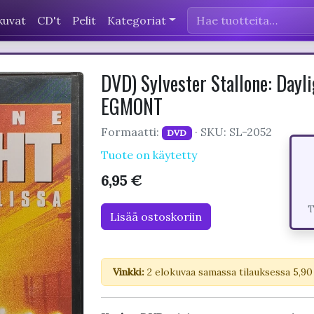
kuvat
CD't
Pelit
Kategoriat
DVD) Sylvester Stallone: Dayli
EGMONT
Formaatti:
· SKU: SL-2052
DVD
Tuote on käytetty
6,95 €
T
Lisää ostoskoriin
Vinkki:
2 elokuvaa samassa tilauksessa 5,90