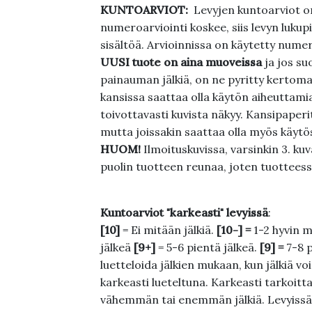
KUNTOARVIOT:
Levyjen kuntoarviot on
numeroarviointi koskee, siis levyn lukupi
sisältöä. Arvioinnissa on käytetty nume
UUSI tuote on aina muoveissa
ja jos su
painauman jälkiä, on ne pyritty kertoma
kansissa saattaa olla käytön aiheuttamia 
toivottavasti kuvista näkyy. Kansipaperi
mutta joissakin saattaa olla myös käytös
HUOM!
Ilmoituskuvissa, varsinkin 3. k
puolin tuotteen reunaa, joten tuotteessa
Kuntoarviot "karkeasti" levyissä
:
[10]
= Ei mitään jälkiä.
[10-] =
1-2 hyvin m
jälkeä
[9+]
= 5-6 pientä jälkeä.
[9] =
7-8 
luetteloida jälkien mukaan, kun jälkiä voi
karkeasti lueteltuna. Karkeasti tarkoittaa
vähemmän tai enemmän jälkiä. Levyissä ei