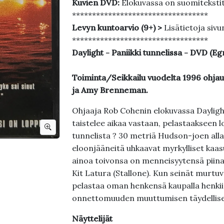
Kuvien DVD:
Elokuvassa on suomiteksti
**********************************
Levyn kuntoarvio (9+) >
Lisätietoja sivu
**********************************
Daylight - Paniikki tunnelissa - DVD (E
Toiminta/Seikkailu vuodelta 1996 ohjau
ja Amy Brenneman.
Ohjaaja Rob Cohenin elokuvassa Daylight
taistelee aikaa vastaan, pelastaakseen
tunnelista ? 30 metriä Hudson-joen all
eloonjääneitä uhkaavat myrkylliset kaas
ainoa toivonsa on menneisyytensä piina
Kit Latura (Stallone). Kun seinät murtuva
pelastaa oman henkensä kaupalla henkii
onnettomuuden muuttumisen täydelliseks
Näyttelijät