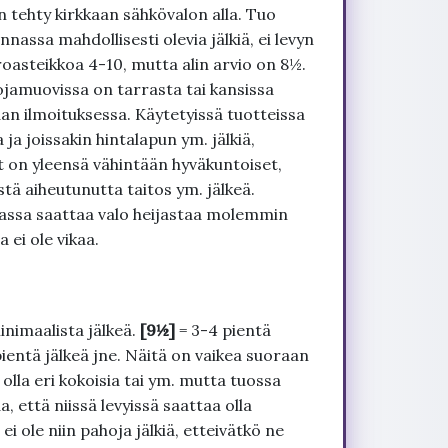
 tehty kirkkaan sähkövalon alla. Tuo
nnassa mahdollisesti olevia jälkiä, ei levyn
roasteikkoa 4-10, mutta alin arvio on 8½.
ojamuovissa on tarrasta tai kansissa
an ilmoituksessa. Käytetyissä tuotteissa
ja joissakin hintalapun ym. jälkiä,
t on yleensä vähintään hyväkuntoiset,
tä aiheutunutta taitos ym. jälkeä.
uvassa saattaa valo heijastaa molemmin
 ei ole vikaa.
inimaalista jälkeä.
[9½]
= 3-4 pientä
pientä jälkeä jne. Näitä on vaikea suoraan
 olla eri kokoisia tai ym. mutta tuossa
, että niissä levyissä saattaa olla
 ole niin pahoja jälkiä, etteivätkö ne