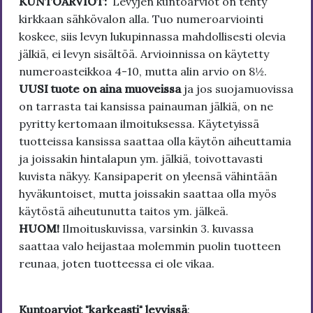
KUNTOARVIOT:
Levyjen kuntoarviot on tehty
kirkkaan sähkövalon alla. Tuo numeroarviointi
koskee, siis levyn lukupinnassa mahdollisesti olevia
jälkiä, ei levyn sisältöä. Arvioinnissa on käytetty
numeroasteikkoa 4-10, mutta alin arvio on 8½.
UUSI tuote on aina muoveissa
ja jos suojamuovissa
on tarrasta tai kansissa painauman jälkiä, on ne
pyritty kertomaan ilmoituksessa. Käytetyissä
tuotteissa kansissa saattaa olla käytön aiheuttamia
ja joissakin hintalapun ym. jälkiä, toivottavasti
kuvista näkyy. Kansipaperit on yleensä vähintään
hyväkuntoiset, mutta joissakin saattaa olla myös
käytöstä aiheutunutta taitos ym. jälkeä.
HUOM!
Ilmoituskuvissa, varsinkin 3. kuvassa
saattaa valo heijastaa molemmin puolin tuotteen
reunaa, joten tuotteessa ei ole vikaa.
Kuntoarviot "karkeasti" levyissä
: