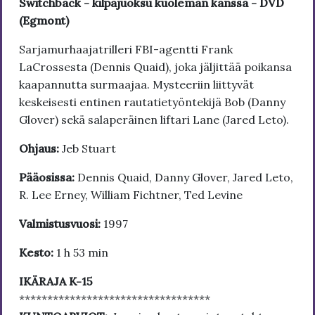
Switchback - kilpajuoksu kuoleman kanssa - DVD
(Egmont)
Sarjamurhaajatrilleri FBI-agentti Frank
LaCrossesta (Dennis Quaid), joka jäljittää poikansa
kaapannutta surmaajaa. Mysteeriin liittyvät
keskeisesti entinen rautatietyöntekijä Bob (Danny
Glover) sekä salaperäinen liftari Lane (Jared Leto).
Ohjaus:
Jeb Stuart
Pääosissa:
Dennis Quaid, Danny Glover, Jared Leto,
R. Lee Erney, William Fichtner, Ted Levine
Valmistusvuosi:
1997
Kesto:
1 h 53 min
IKÄRAJA K-15
**********************************