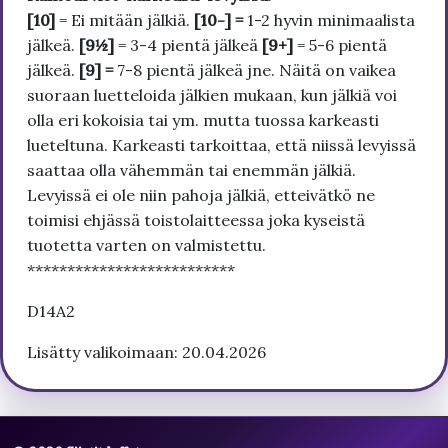
[10]
= Ei mitään jälkiä.
[10-] =
1-2 hyvin minimaalista
jälkeä.
[9½]
= 3-4 pientä jälkeä
[9+]
= 5-6 pientä
jälkeä.
[9] =
7-8 pientä jälkeä jne. Näitä on vaikea
suoraan luetteloida jälkien mukaan, kun jälkiä voi
olla eri kokoisia tai ym. mutta tuossa karkeasti
lueteltuna. Karkeasti tarkoittaa, että niissä levyissä
saattaa olla vähemmän tai enemmän jälkiä.
Levyissä ei ole niin pahoja jälkiä, etteivätkö ne
toimisi ehjässä toistolaitteessa joka kyseistä
tuotetta varten on valmistettu.
**************************
D14A2
Lisätty valikoimaan: 20.04.2026