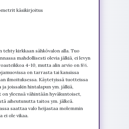
metrit käsikirjoitus
 tehty kirkkaan sähkövalon alla. Tuo
nnassa mahdollisesti olevia jälkiä, ei levyn
roasteikkoa 4-10, mutta alin arvio on 8½.
ojamuovissa on tarrasta tai kansissa
an ilmoituksessa. Käytetyissä tuotteissa
ja joissakin hintalapun ym. jälkiä,
t on yleensä vähintään hyväkuntoiset,
tä aiheutunutta taitos ym. jälkeä.
uvassa saattaa valo heijastaa molemmin
 ei ole vikaa.