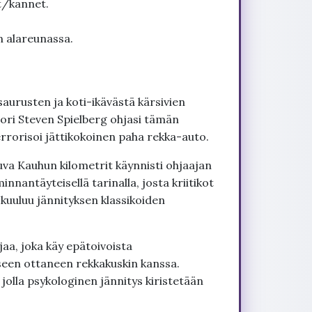
t/kannet.
n alareunassa.
aurusten ja koti-ikävästä kärsivien
ori Steven Spielberg ohjasi tämän
 terrorisoi jättikokoinen paha rekka-auto.
va Kauhun kilometrit käynnisti ohjaajan
nantäyteisellä tarinalla, josta kriitikot
kuuluu jännityksen klassikoiden
a, joka käy epätoivoista
seen ottaneen rekkakuskin kanssa.
 jolla psykologinen jännitys kiristetään