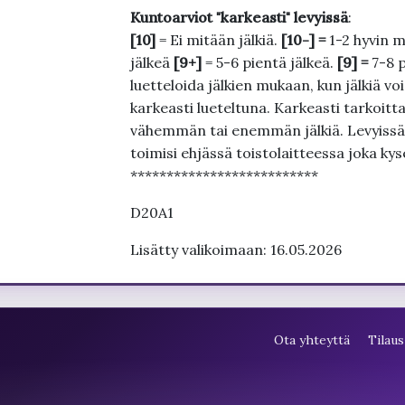
Kuntoarviot "karkeasti" levyissä
:
[10]
= Ei mitään jälkiä.
[10-] =
1-2 hyvin m
jälkeä
[9+]
= 5-6 pientä jälkeä.
[9] =
7-8 
luetteloida jälkien mukaan, kun jälkiä voi
karkeasti lueteltuna. Karkeasti tarkoittaa
vähemmän tai enemmän jälkiä. Levyissä ei
toimisi ehjässä toistolaitteessa joka ky
**************************
D20A1
Lisätty valikoimaan: 16.05.2026
Ota yhteyttä
Tilaus