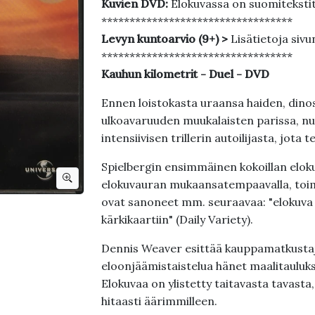
Kuvien DVD:
Elokuvassa on suomiteksti
**********************************
Levyn kuntoarvio (9+) >
Lisätietoja sivu
**********************************
Kauhun kilometrit - Duel - DVD
Ennen loistokasta uraansa haiden, dinos
ulkoavaruuden muukalaisten parissa, nu
intensiivisen trillerin autoilijasta, jota
Spielbergin ensimmäinen kokoillan eloku
elokuvauran mukaansatempaavalla, toimin
ovat sanoneet mm. seuraavaa: "elokuva 
kärkikaartiin" (Daily Variety).
Dennis Weaver esittää kauppamatkustaja
eloonjäämistaistelua hänet maalitauluk
Elokuvaa on ylistetty taitavasta tavasta,
hitaasti äärimmilleen.