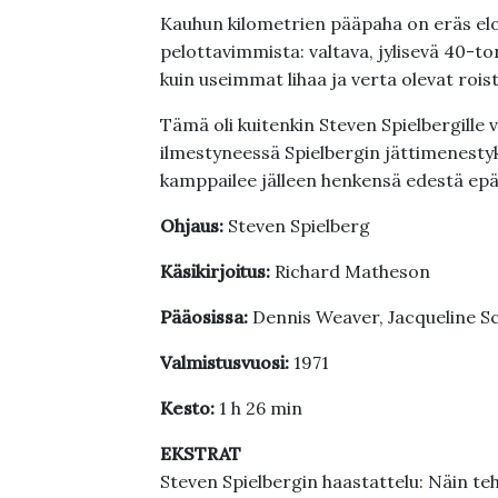
Kauhun kilometrien pääpaha on eräs el
pelottavimmista: valtava, jylisevä 40-t
kuin useimmat lihaa ja verta olevat roist
Tämä oli kuitenkin Steven Spielbergill
ilmestyneessä Spielbergin jättimenesty
kamppailee jälleen henkensä edestä epäi
Ohjaus:
Steven Spielberg
Käsikirjoitus:
Richard Matheson
Pääosissa:
Dennis Weaver, Jacqueline Sc
Valmistusvuosi:
1971
Kesto:
1 h 26 min
EKSTRAT
Steven Spielbergin haastattelu: Näin te