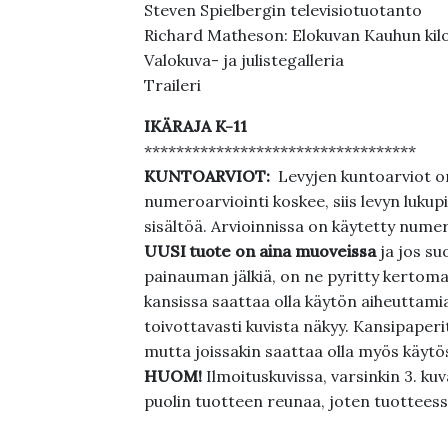
Steven Spielbergin televisiotuotanto
Richard Matheson: Elokuvan Kauhun kilo
Valokuva- ja julistegalleria
Traileri
IKÄRAJA K-11
**********************************
KUNTOARVIOT:
Levyjen kuntoarviot on
numeroarviointi koskee, siis levyn lukupi
sisältöä. Arvioinnissa on käytetty nume
UUSI tuote on aina muoveissa
ja jos su
painauman jälkiä, on ne pyritty kertoma
kansissa saattaa olla käytön aiheuttamia 
toivottavasti kuvista näkyy. Kansipaperi
mutta joissakin saattaa olla myös käytös
HUOM!
Ilmoituskuvissa, varsinkin 3. k
puolin tuotteen reunaa, joten tuotteessa