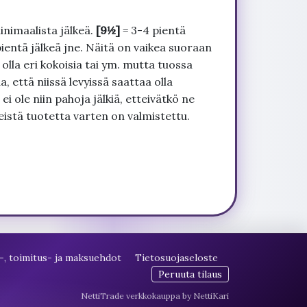
inimaalista jälkeä.
[9½]
= 3-4 pientä
pientä jälkeä jne. Näitä on vaikea suoraan
 olla eri kokoisia tai ym. mutta tuossa
, että niissä levyissä saattaa olla
 ole niin pahoja jälkiä, etteivätkö ne
seistä tuotetta varten on valmistettu.
-, toimitus- ja maksuehdot
Tietosuojaseloste
Peruuta tilaus
NettiTrade verkkokauppa by NettiKari