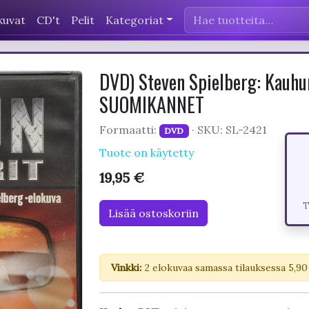
kuvat
CD't
Pelit
Kategoriat
DVD) Steven Spielberg: Kauhun
SUOMIKANNET
Formaatti:
· SKU: SL-2421
DVD
Tuote on käytetty
19,95 €
T
Lisää ostoskoriin
Vinkki:
2 elokuvaa samassa tilauksessa 5,90