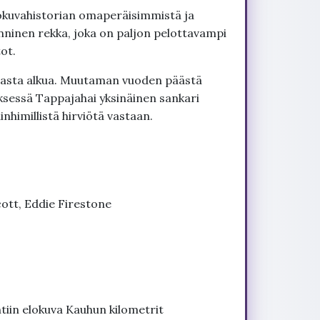
okuvahistorian omaperäisimmistä ja
onninen rekka, joka on paljon pelottavampi
ot.
e vasta alkua. Muutaman vuoden päästä
ksessä Tappajahai yksinäinen sankari
nhimillistä hirviötä vastaan.
ott, Eddie Firestone
htiin elokuva Kauhun kilometrit