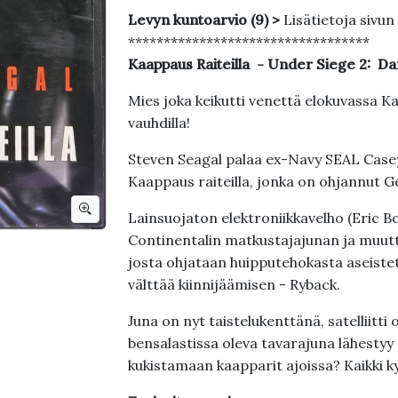
Levyn kuntoarvio (9) >
Lisätietoja sivun
**********************************
Kaappaus Raiteilla - Under Siege 2: Da
Mies joka keikutti venettä elokuvassa Ka
vauhdilla!
Steven Seagal palaa ex-Navy SEAL Casey
Kaappaus raiteilla, jonka on ohjannut 
Lainsuojaton elektroniikkavelho (Eric 
Continentalin matkustajajunan ja muutt
josta ohjataan huipputehokasta aseistettu
välttää kiinnijäämisen - Ryback.
Juna on nyt taistelukenttänä, satelliitti 
bensalastissa oleva tavarajuna lähesty
kukistamaan kaapparit ajoissa? Kaikki ky