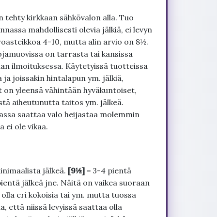
 tehty kirkkaan sähkövalon alla. Tuo
nnassa mahdollisesti olevia jälkiä, ei levyn
roasteikkoa 4-10, mutta alin arvio on 8½.
ojamuovissa on tarrasta tai kansissa
an ilmoituksessa. Käytetyissä tuotteissa
ja joissakin hintalapun ym. jälkiä,
t on yleensä vähintään hyväkuntoiset,
tä aiheutunutta taitos ym. jälkeä.
uvassa saattaa valo heijastaa molemmin
 ei ole vikaa.
inimaalista jälkeä.
[9½]
= 3-4 pientä
pientä jälkeä jne. Näitä on vaikea suoraan
 olla eri kokoisia tai ym. mutta tuossa
, että niissä levyissä saattaa olla