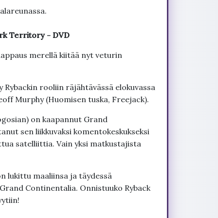
 alareunassa.
rk Territory - DVD
appaus merellä kiitää nyt veturin
 Rybackin rooliin räjähtävässä elokuvassa
Geoff Murphy (Huomisen tuska, Freejack).
Bogosian) on kaapannut Grand
anut sen liikkuvaksi komentokeskukseksi
a satelliittia. Vain yksi matkustajista
on lukittu maaliinsa ja täydessä
y Grand Continentalia. Onnistuuko Ryback
ytiin!