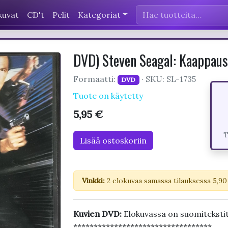
kuvat
CD't
Pelit
Kategoriat
DVD) Steven Seagal: Kaappaus 
Formaatti:
· SKU: SL-1735
DVD
Tuote on käytetty
5,95 €
T
Lisää ostoskoriin
Vinkki:
2 elokuvaa samassa tilauksessa 5,90
Kuvien DVD:
Elokuvassa on suomiteksti
**********************************