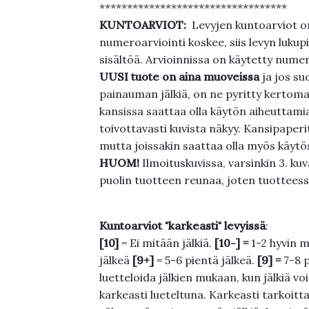
**********************************
KUNTOARVIOT:
Levyjen kuntoarviot on
numeroarviointi koskee, siis levyn lukupi
sisältöä. Arvioinnissa on käytetty nume
UUSI tuote on aina muoveissa
ja jos su
painauman jälkiä, on ne pyritty kertoma
kansissa saattaa olla käytön aiheuttamia 
toivottavasti kuvista näkyy. Kansipaperi
mutta joissakin saattaa olla myös käytös
HUOM!
Ilmoituskuvissa, varsinkin 3. k
puolin tuotteen reunaa, joten tuotteessa
Kuntoarviot "karkeasti" levyissä
:
[10]
= Ei mitään jälkiä.
[10-] =
1-2 hyvin m
jälkeä
[9+]
= 5-6 pientä jälkeä.
[9] =
7-8 
luetteloida jälkien mukaan, kun jälkiä voi
karkeasti lueteltuna. Karkeasti tarkoittaa