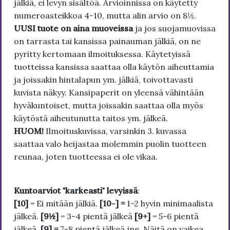
jälkiä, ei levyn sisältöä. Arvioinnissa on käytetty
numeroasteikkoa 4-10, mutta alin arvio on 8½.
UUSI tuote on aina muoveissa
ja jos suojamuovissa
on tarrasta tai kansissa painauman jälkiä, on ne
pyritty kertomaan ilmoituksessa. Käytetyissä
tuotteissa kansissa saattaa olla käytön aiheuttamia
ja joissakin hintalapun ym. jälkiä, toivottavasti
kuvista näkyy. Kansipaperit on yleensä vähintään
hyväkuntoiset, mutta joissakin saattaa olla myös
käytöstä aiheutunutta taitos ym. jälkeä.
HUOM!
Ilmoituskuvissa, varsinkin 3. kuvassa
saattaa valo heijastaa molemmin puolin tuotteen
reunaa, joten tuotteessa ei ole vikaa.
Kuntoarviot "karkeasti" levyissä
:
[10]
= Ei mitään jälkiä.
[10-] =
1-2 hyvin minimaalista
jälkeä.
[9½]
= 3-4 pientä jälkeä
[9+]
= 5-6 pientä
jälkeä.
[9] =
7-8 pientä jälkeä jne. Näitä on vaikea