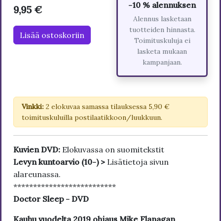
-10 % alennuksen
9,95 €
Alennus lasketaan
tuotteiden hinnasta.
Lisää ostoskoriin
Toimituskuluja ei
lasketa mukaan
kampanjaan.
Vinkki:
2 elokuvaa samassa tilauksessa 5,90 €
toimituskuluilla postilaatikkoon/luukkuun.
Kuvien DVD:
Elokuvassa on suomitekstit
Levyn kuntoarvio (10-) >
Lisätietoja sivun
alareunassa.
**************************
Doctor Sleep - DVD
Kauhu vuodelta 2019 ohjaus Mike Flanagan