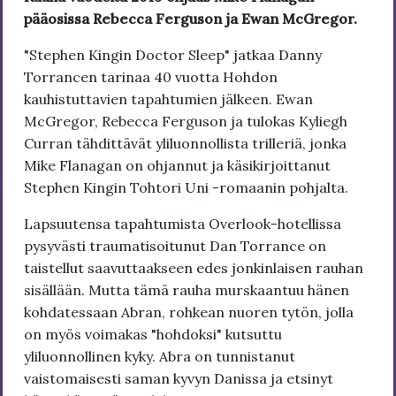
pääosissa Rebecca Ferguson ja Ewan McGregor.
"Stephen Kingin Doctor Sleep" jatkaa Danny
Torrancen tarinaa 40 vuotta Hohdon
kauhistuttavien tapahtumien jälkeen. Ewan
McGregor, Rebecca Ferguson ja tulokas Kyliegh
Curran tähdittävät yliluonnollista trilleriä, jonka
Mike Flanagan on ohjannut ja käsikirjoittanut
Stephen Kingin Tohtori Uni -romaanin pohjalta.
Lapsuutensa tapahtumista Overlook-hotellissa
pysyvästi traumatisoitunut Dan Torrance on
taistellut saavuttaakseen edes jonkinlaisen rauhan
sisällään. Mutta tämä rauha murskaantuu hänen
kohdatessaan Abran, rohkean nuoren tytön, jolla
on myös voimakas "hohdoksi" kutsuttu
yliluonnollinen kyky. Abra on tunnistanut
vaistomaisesti saman kyvyn Danissa ja etsinyt