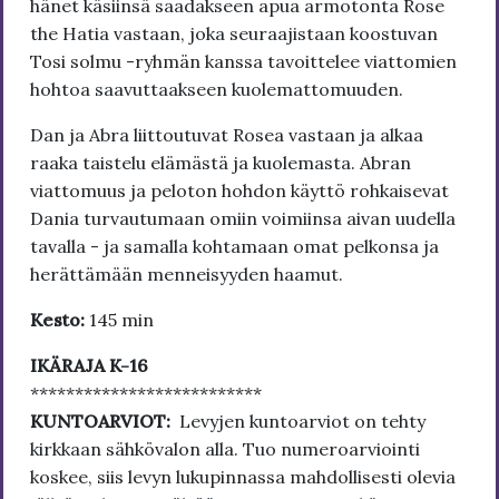
hänet käsiinsä saadakseen apua armotonta Rose
the Hatia vastaan, joka seuraajistaan koostuvan
Tosi solmu -ryhmän kanssa tavoittelee viattomien
hohtoa saavuttaakseen kuolemattomuuden.
Dan ja Abra liittoutuvat Rosea vastaan ja alkaa
raaka taistelu elämästä ja kuolemasta. Abran
viattomuus ja peloton hohdon käyttö rohkaisevat
Dania turvautumaan omiin voimiinsa aivan uudella
tavalla - ja samalla kohtamaan omat pelkonsa ja
herättämään menneisyyden haamut.
Kesto:
145 min
IKÄRAJA K-16
**************************
KUNTOARVIOT:
Levyjen kuntoarviot on tehty
kirkkaan sähkövalon alla. Tuo numeroarviointi
koskee, siis levyn lukupinnassa mahdollisesti olevia