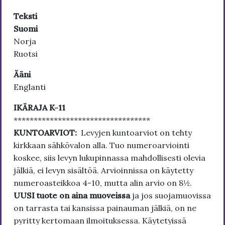
Teksti
Suomi
Norja
Ruotsi
Ääni
Englanti
IKÄRAJA K-11
**********************************
KUNTOARVIOT:
Levyjen kuntoarviot on tehty
kirkkaan sähkövalon alla. Tuo numeroarviointi
koskee, siis levyn lukupinnassa mahdollisesti olevia
jälkiä, ei levyn sisältöä. Arvioinnissa on käytetty
numeroasteikkoa 4-10, mutta alin arvio on 8½.
UUSI tuote on aina muoveissa
ja jos suojamuovissa
on tarrasta tai kansissa painauman jälkiä, on ne
pyritty kertomaan ilmoituksessa. Käytetyissä