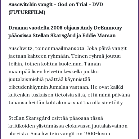
Auscwitchin vangit - God on Trial - DVD
(FUTUREFILM)
Draama vuodelta 2008 ohjaus Andy DeEmmony
pääosissa Stellan Skarsgård ja Eddie Marsan
Auschwitz, toinenmaailmansota. Joka päivä vangit
jaetaan kahteen ryhmään. Toinen ryhmä joutuu
töihin, toinen kohtaa kuoleman. Tämän
maanpäällisen helvetin keskellä joukko
juutalaismiehiä päättää käynnistää
oikeudenkäynnin Jumalaa vastaan. He ovat kaikki
kuitenkin tuskaisen tietoisia siitä, että minä päivänä
tahansa heidän kohtalonsa saattaa olla sinetöity.
Stellan Skarsgård esittää pääosaa tässä
kriitikoiden ylistämässä elokuvassa juutalaisvainon
uhreista. Auschwitzin vangit on 1900-luvun