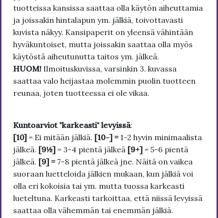
tuotteissa kansissa saattaa olla käytön aiheuttamia
ja joissakin hintalapun ym. jälkiä, toivottavasti
kuvista näkyy. Kansipaperit on yleensä vähintään
hyväkuntoiset, mutta joissakin saattaa olla myös
käytöstä aiheutunutta taitos ym. jälkeä.
HUOM!
Ilmoituskuvissa, varsinkin 3. kuvassa
saattaa valo heijastaa molemmin puolin tuotteen
reunaa, joten tuotteessa ei ole vikaa.
Kuntoarviot "karkeasti" levyissä
:
[10]
= Ei mitään jälkiä.
[10-] =
1-2 hyvin minimaalista
jälkeä.
[9½]
= 3-4 pientä jälkeä
[9+]
= 5-6 pientä
jälkeä.
[9] =
7-8 pientä jälkeä jne. Näitä on vaikea
suoraan luetteloida jälkien mukaan, kun jälkiä voi
olla eri kokoisia tai ym. mutta tuossa karkeasti
lueteltuna. Karkeasti tarkoittaa, että niissä levyissä
saattaa olla vähemmän tai enemmän jälkiä.