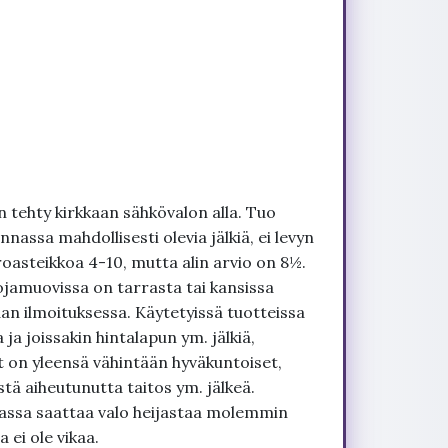
 tehty kirkkaan sähkövalon alla. Tuo
nnassa mahdollisesti olevia jälkiä, ei levyn
roasteikkoa 4-10, mutta alin arvio on 8½.
ojamuovissa on tarrasta tai kansissa
an ilmoituksessa. Käytetyissä tuotteissa
ja joissakin hintalapun ym. jälkiä,
t on yleensä vähintään hyväkuntoiset,
tä aiheutunutta taitos ym. jälkeä.
uvassa saattaa valo heijastaa molemmin
 ei ole vikaa.