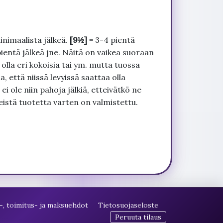
inimaalista jälkeä.
[9½]
= 3-4 pientä
pientä jälkeä jne. Näitä on vaikea suoraan
 olla eri kokoisia tai ym. mutta tuossa
, että niissä levyissä saattaa olla
 ole niin pahoja jälkiä, etteivätkö ne
seistä tuotetta varten on valmistettu.
-, toimitus- ja maksuehdot
Tietosuojaseloste
Peruuta tilaus