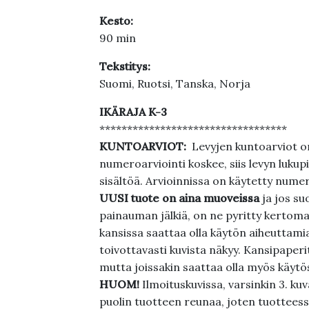
Kesto:
90 min
Tekstitys:
Suomi, Ruotsi, Tanska, Norja
IKÄRAJA K-3
**********************************
KUNTOARVIOT:
Levyjen kuntoarviot on
numeroarviointi koskee, siis levyn lukupi
sisältöä. Arvioinnissa on käytetty nume
UUSI tuote on aina muoveissa
ja jos su
painauman jälkiä, on ne pyritty kertoma
kansissa saattaa olla käytön aiheuttamia 
toivottavasti kuvista näkyy. Kansipaperi
mutta joissakin saattaa olla myös käytös
HUOM!
Ilmoituskuvissa, varsinkin 3. k
puolin tuotteen reunaa, joten tuotteessa