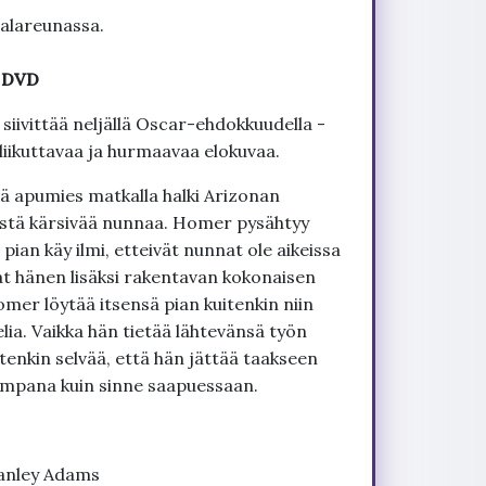
 alareunassa.
- DVD
s siivittää neljällä Oscar-ehdokkuudella -
liikuttavaa ja hurmaavaa elokuvaa.
ä apumies matkalla halki Arizonan
estä kärsivää nunnaa. Homer pysähtyy
ian käy ilmi, etteivät nunnat ole aikeissa
t hänen lisäksi rakentavan kokonaisen
omer löytää itsensä pian kuitenkin niin
ia. Vaikka hän tietää lähtevänsä työn
enkin selvää, että hän jättää taakseen
mpana kuin sinne saapuessaan.
Stanley Adams