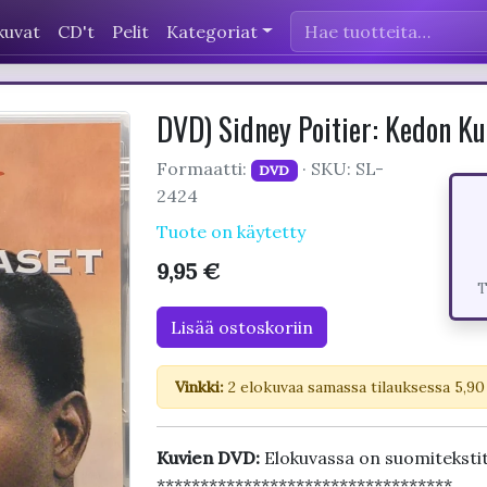
kuvat
CD't
Pelit
Kategoriat
DVD) Sidney Poitier: Kedon Ku
Formaatti:
· SKU: SL-
DVD
2424
Tuote on käytetty
9,95 €
T
Lisää ostoskoriin
Vinkki:
2 elokuvaa samassa tilauksessa 5,90
Kuvien DVD:
Elokuvassa on suomiteksti
**********************************