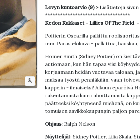
Levyn kuntoarvio (9) >
Lisätietoja sivun
**********************************
Kedon Kukkaset - Lillies Of The Field 
Poitierin Oscarilla palkittu roolisuoritu
mm. Paras elokuva - palkittua, hauskaa, 
Homer Smith (Sidney Poitier) on kiertäv
autiomaan, kun hän tapaa viisi köyhyyd
korjaamaan heidän vuotavaa taloaan, ja p
maksaa työstä penniäkään, vaan toivova
kappelin - ilmaiseksi! Alkuun epäröivä H
rakentamasta kuin rahoittamasta kappel
päätteeksi köyhtyneenä miehenä, on kuit
tomuisen aavikkokaupungin paljon pare
Ohjaus
: Ralph Nelson
Näyttelijät
: Sidney Poitier, Lilia Skala, 