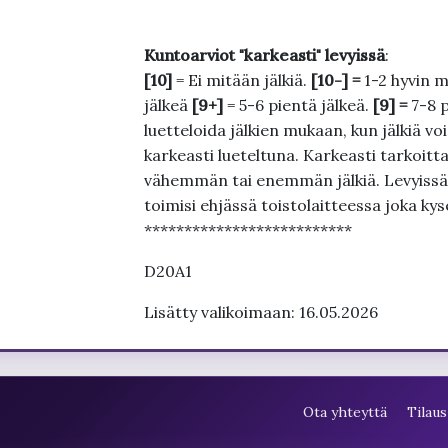
Kuntoarviot "karkeasti" levyissä
:
[10]
= Ei mitään jälkiä.
[10-] =
1-2 hyvin m
jälkeä
[9+]
= 5-6 pientä jälkeä.
[9] =
7-8 
luetteloida jälkien mukaan, kun jälkiä voi
karkeasti lueteltuna. Karkeasti tarkoittaa
vähemmän tai enemmän jälkiä. Levyissä ei
toimisi ehjässä toistolaitteessa joka ky
**************************
D20A1
Lisätty valikoimaan: 16.05.2026
Ota yhteyttä
Tilaus