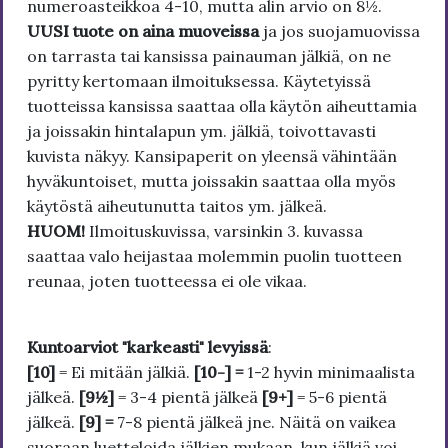
numeroasteikkoa 4-10, mutta alin arvio on 8½.
UUSI tuote on aina muoveissa
ja jos suojamuovissa
on tarrasta tai kansissa painauman jälkiä, on ne
pyritty kertomaan ilmoituksessa. Käytetyissä
tuotteissa kansissa saattaa olla käytön aiheuttamia
ja joissakin hintalapun ym. jälkiä, toivottavasti
kuvista näkyy. Kansipaperit on yleensä vähintään
hyväkuntoiset, mutta joissakin saattaa olla myös
käytöstä aiheutunutta taitos ym. jälkeä.
HUOM!
Ilmoituskuvissa, varsinkin 3. kuvassa
saattaa valo heijastaa molemmin puolin tuotteen
reunaa, joten tuotteessa ei ole vikaa.
Kuntoarviot "karkeasti" levyissä
:
[10]
= Ei mitään jälkiä.
[10-] =
1-2 hyvin minimaalista
jälkeä.
[9½]
= 3-4 pientä jälkeä
[9+]
= 5-6 pientä
jälkeä.
[9] =
7-8 pientä jälkeä jne. Näitä on vaikea
suoraan luetteloida jälkien mukaan, kun jälkiä voi