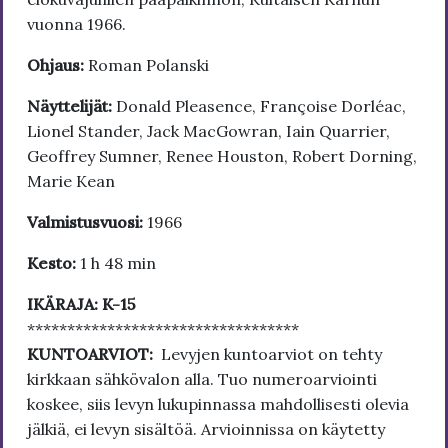
vuonna 1966.
Ohjaus:
Roman Polanski
Näyttelijät:
Donald Pleasence, Françoise Dorléac,
Lionel Stander, Jack MacGowran, Iain Quarrier,
Geoffrey Sumner, Renee Houston, Robert Dorning,
Marie Kean
Valmistusvuosi:
1966
Kesto:
1 h 48 min
IKÄRAJA: K-15
**********************************
KUNTOARVIOT:
Levyjen kuntoarviot on tehty
kirkkaan sähkövalon alla. Tuo numeroarviointi
koskee, siis levyn lukupinnassa mahdollisesti olevia
jälkiä, ei levyn sisältöä. Arvioinnissa on käytetty