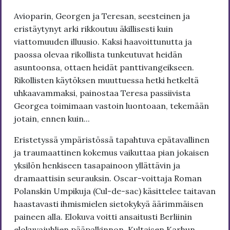
Avioparin, Georgen ja Teresan, seesteinen ja
eristäytynyt arki rikkoutuu äkillisesti kuin
viattomuuden illuusio. Kaksi haavoittunutta ja
paossa olevaa rikollista tunkeutuvat heidän
asuntoonsa, ottaen heidät panttivangeikseen.
Rikollisten käytöksen muuttuessa hetki hetkeltä
uhkaavammaksi, painostaa Teresa passiivista
Georgea toimimaan vastoin luontoaan, tekemään
jotain, ennen kuin...
Eristetyssä ympäristössä tapahtuva epätavallinen
ja traumaattinen kokemus vaikuttaa pian jokaisen
yksilön henkiseen tasapainoon yllättävin ja
dramaattisin seurauksin. Oscar-voittaja Roman
Polanskin Umpikuja (Cul-de-sac) käsittelee taitavan
haastavasti ihmismielen sietokykyä äärimmäisen
paineen alla. Elokuva voitti ansaitusti Berliinin
elokuvajuhlien pääpalkinnon, Kultaisen Karhun