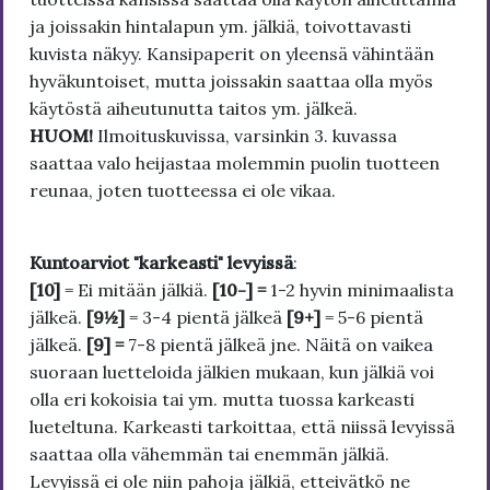
ja joissakin hintalapun ym. jälkiä, toivottavasti
kuvista näkyy. Kansipaperit on yleensä vähintään
hyväkuntoiset, mutta joissakin saattaa olla myös
käytöstä aiheutunutta taitos ym. jälkeä.
HUOM!
Ilmoituskuvissa, varsinkin 3. kuvassa
saattaa valo heijastaa molemmin puolin tuotteen
reunaa, joten tuotteessa ei ole vikaa.
Kuntoarviot "karkeasti" levyissä
:
[10]
= Ei mitään jälkiä.
[10-] =
1-2 hyvin minimaalista
jälkeä.
[9½]
= 3-4 pientä jälkeä
[9+]
= 5-6 pientä
jälkeä.
[9] =
7-8 pientä jälkeä jne. Näitä on vaikea
suoraan luetteloida jälkien mukaan, kun jälkiä voi
olla eri kokoisia tai ym. mutta tuossa karkeasti
lueteltuna. Karkeasti tarkoittaa, että niissä levyissä
saattaa olla vähemmän tai enemmän jälkiä.
Levyissä ei ole niin pahoja jälkiä, etteivätkö ne