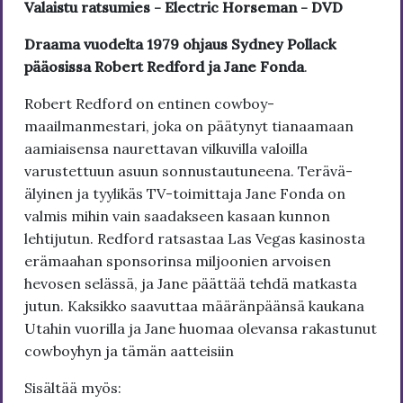
Valaistu ratsumies - Electric Horseman - DVD
Draama vuodelta 1979 ohjaus Sydney Pollack
pääosissa Robert Redford ja Jane Fonda
.
Robert Redford on entinen cowboy-
maailmanmestari, joka on päätynyt tianaamaan
aamiaisensa naurettavan vilkuvilla valoilla
varustettuun asuun sonnustautuneena. Terävä-
älyinen ja tyylikäs TV-toimittaja Jane Fonda on
valmis mihin vain saadakseen kasaan kunnon
lehtijutun. Redford ratsastaa Las Vegas kasinosta
erämaahan sponsorinsa miljoonien arvoisen
hevosen selässä, ja Jane päättää tehdä matkasta
jutun. Kaksikko saavuttaa määränpäänsä kaukana
Utahin vuorilla ja Jane huomaa olevansa rakastunut
cowboyhyn ja tämän aatteisiin
Sisältää myös: