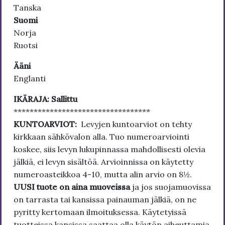
Tanska
Suomi
Norja
Ruotsi
Ääni
Englanti
IKÄRAJA: Sallittu
**********************************
KUNTOARVIOT:
Levyjen kuntoarviot on tehty
kirkkaan sähkövalon alla. Tuo numeroarviointi
koskee, siis levyn lukupinnassa mahdollisesti olevia
jälkiä, ei levyn sisältöä. Arvioinnissa on käytetty
numeroasteikkoa 4-10, mutta alin arvio on 8½.
UUSI tuote on aina muoveissa
ja jos suojamuovissa
on tarrasta tai kansissa painauman jälkiä, on ne
pyritty kertomaan ilmoituksessa. Käytetyissä
tuotteissa kansissa saattaa olla käytön aiheuttamia