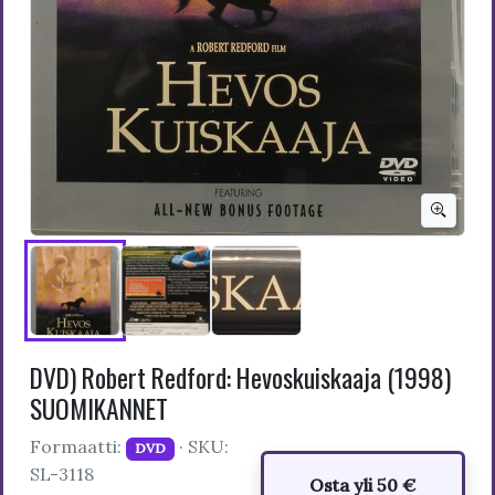
DVD) Robert Redford: Hevoskuiskaaja (1998)
SUOMIKANNET
Formaatti:
· SKU:
DVD
SL-3118
Osta yli 50 €