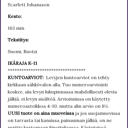
Scarlett Johansson
Kesto:
163 min
Tekstitys:
Suomi, Ruotsi
IKÄRAJA K-11
**********************************
KUNTOARVIOT:
Levyjen kuntoarviot on tehty
kirkkaan sähkövalon alla. Tuo numeroarviointi
koskee, siis levyn lukupinnassa mahdollisesti olevia
jälkiä, ei levyn sisältöä. Arvioinnissa on käytetty
numeroasteikkoa 4-10, mutta alin arvio on 8½.
UUSI tuote on aina muoveissa
ja jos suojamuovissa
on tarrasta tai kansissa painauman jälkiä, on ne
pyritty kertomaan ilmoituksessa. Käytetyissä