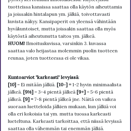
tuotteissa kansissa saattaa olla käytön aiheuttamia
ja joissakin hintalapun ym. jälkiä, toivottavasti
kuvista näkyy. Kansipaperit on yleensä vähintään
hyväkuntoiset, mutta joissakin saattaa olla myös
käytöstä aiheutunutta taitos ym. jälkeä.
HUOM!
Ilmoituskuvissa, varsinkin 3. kuvassa
saattaa valo heijastaa molemmin puolin tuotteen
reunaa, joten tuotteessa ei ole vikaa.
Kuntoarviot "karkeasti" levyissä
:
[10]
= Ei mitään jälkiä.
[10-] =
1-2 hyvin minimaalista
jälkeä.
[9½]
= 3-4 pientä jälkeä
[9+]
= 5-6 pientä
jälkeä.
[9] =
7-8 pientä jälkeä jne. Näitä on vaikea
suoraan luetteloida jälkien mukaan, kun jälkiä voi
olla eri kokoisia tai ym. mutta tuossa karkeasti
lueteltuna. Karkeasti tarkoittaa, että niissä levyissä
saattaa olla vähemmän tai enemmän jälkiä.