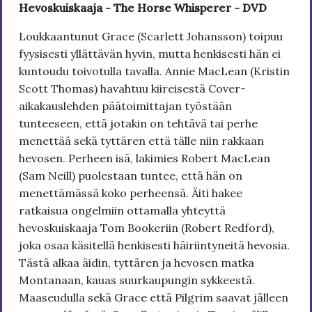
Hevoskuiskaaja - The Horse Whisperer - DVD
Loukkaantunut Grace (Scarlett Johansson) toipuu
fyysisesti yllättävän hyvin, mutta henkisesti hän ei
kuntoudu toivotulla tavalla. Annie MacLean (Kristin
Scott Thomas) havahtuu kiireisestä Cover-
aikakauslehden päätoimittajan työstään
tunteeseen, että jotakin on tehtävä tai perhe
menettää sekä tyttären että tälle niin rakkaan
hevosen. Perheen isä, lakimies Robert MacLean
(Sam Neill) puolestaan tuntee, että hän on
menettämässä koko perheensä. Äiti hakee
ratkaisua ongelmiin ottamalla yhteyttä
hevoskuiskaaja Tom Bookeriin (Robert Redford),
joka osaa käsitellä henkisesti häiriintyneitä hevosia.
Tästä alkaa äidin, tyttären ja hevosen matka
Montanaan, kauas suurkaupungin sykkeestä.
Maaseudulla sekä Grace että Pilgrim saavat jälleen