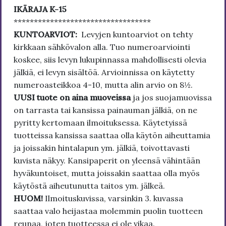
IKÄRAJA K-15
**********************************
KUNTOARVIOT:
Levyjen kuntoarviot on tehty
kirkkaan sähkövalon alla. Tuo numeroarviointi
koskee, siis levyn lukupinnassa mahdollisesti olevia
jälkiä, ei levyn sisältöä. Arvioinnissa on käytetty
numeroasteikkoa 4-10, mutta alin arvio on 8½.
UUSI tuote on aina muoveissa
ja jos suojamuovissa
on tarrasta tai kansissa painauman jälkiä, on ne
pyritty kertomaan ilmoituksessa. Käytetyissä
tuotteissa kansissa saattaa olla käytön aiheuttamia
ja joissakin hintalapun ym. jälkiä, toivottavasti
kuvista näkyy. Kansipaperit on yleensä vähintään
hyväkuntoiset, mutta joissakin saattaa olla myös
käytöstä aiheutunutta taitos ym. jälkeä.
HUOM!
Ilmoituskuvissa, varsinkin 3. kuvassa
saattaa valo heijastaa molemmin puolin tuotteen
reunaa, joten tuotteessa ei ole vikaa.