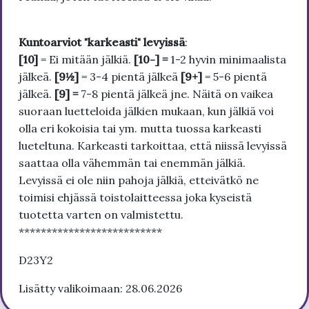
Kuntoarviot "karkeasti" levyissä
:
[10]
= Ei mitään jälkiä.
[10-] =
1-2 hyvin minimaalista
jälkeä.
[9½]
= 3-4 pientä jälkeä
[9+]
= 5-6 pientä
jälkeä.
[9] =
7-8 pientä jälkeä jne. Näitä on vaikea
suoraan luetteloida jälkien mukaan, kun jälkiä voi
olla eri kokoisia tai ym. mutta tuossa karkeasti
lueteltuna. Karkeasti tarkoittaa, että niissä levyissä
saattaa olla vähemmän tai enemmän jälkiä.
Levyissä ei ole niin pahoja jälkiä, etteivätkö ne
toimisi ehjässä toistolaitteessa joka kyseistä
tuotetta varten on valmistettu.
**************************
D23Y2
Lisätty valikoimaan: 28.06.2026