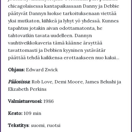
chicagolaisessa kantapaikassaan Danny ja Debbie
päätyvät Dannyn luokse tarkoituksenaan viettää
yksi mutkaton, kiihkeä ja lyhyt yö yhdessä. Kunnes
tapahtuu jotakin aivan odottamatonta, he
tahtovatkin tavata uudelleen. Dannyn
vauhtiveikkokaveria tämä käänne ärsyttää
tavattomasti ja Debbien kyyninen ystävätär
päättää tehdä kaikkensa erottaakseen nuo kaksi...
Ohjaus:
Edward Zwick
Pääosissa
:
Rob Love, Demi Moore, James Belushi ja
Elizabeth Perkins
Valmistusvuosi:
1986
Kesto:
109 min
Tekstitys
: suomi, ruotsi