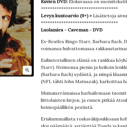
Kuvien DVD:
Elokuvassa on suomiteksti
**********************************
Levyn kuntoarvio (9+) >
Lisätietoja sivu
**********************************
Luolamies - Caveman - DVD
Ex-Beatles Ringo Starr, Barbara Bach, D
voimansa hulvattomassa rakkaustarinass
Esihistoriallinen elämä on rankkaa köyhä
Starr). Heimonsa pienin ja heikoin lenk
(Barbara Bach) sydäntä, ja niinpä klaani
(NFL tähti John Matuszak), karkoittaa hä
Muinaiserämaissa harhailemaan tuomit
liittolaisten kirjon, ja ennen pitkää Ato
heimopäällikön pestistä.
Eriskummallista roskaväkijoukkoaan kohti
yksi päämäärä: syrjäyttää Tonda ja kan