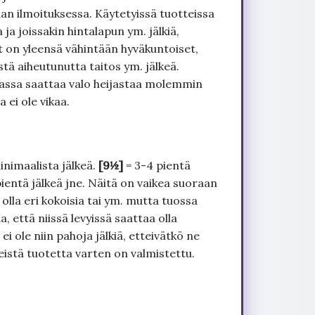
an ilmoituksessa. Käytetyissä tuotteissa
ja joissakin hintalapun ym. jälkiä,
t on yleensä vähintään hyväkuntoiset,
tä aiheutunutta taitos ym. jälkeä.
uvassa saattaa valo heijastaa molemmin
 ei ole vikaa.
inimaalista jälkeä.
[9½]
= 3-4 pientä
pientä jälkeä jne. Näitä on vaikea suoraan
 olla eri kokoisia tai ym. mutta tuossa
, että niissä levyissä saattaa olla
 ole niin pahoja jälkiä, etteivätkö ne
seistä tuotetta varten on valmistettu.