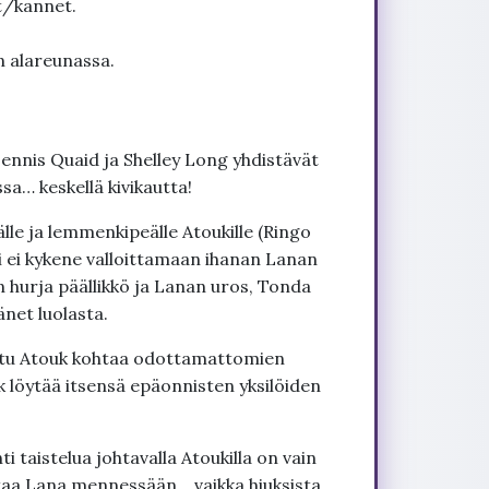
t/kannet.
n alareunassa.
ennis Quaid ja Shelley Long yhdistävät
a… keskellä kivikautta!
lle ja lemmenkipeälle Atoukille (Ringo
ki ei kykene valloittamaan ihanan Lanan
n hurja päällikkö ja Lanan uros, Tonda
net luolasta.
tu Atouk kohtaa odottamattomien
uk löytää itsensä epäonnisten yksilöiden
 taistelua johtavalla Atoukilla on vain
taa Lana mennessään… vaikka hiuksista