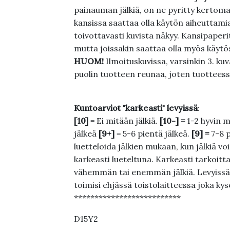
painauman jälkiä, on ne pyritty kertoma
kansissa saattaa olla käytön aiheuttamia 
toivottavasti kuvista näkyy. Kansipaperi
mutta joissakin saattaa olla myös käytös
HUOM!
Ilmoituskuvissa, varsinkin 3. k
puolin tuotteen reunaa, joten tuotteessa
Kuntoarviot "karkeasti" levyissä
:
[10]
= Ei mitään jälkiä.
[10-] =
1-2 hyvin m
jälkeä
[9+]
= 5-6 pientä jälkeä.
[9] =
7-8 
luetteloida jälkien mukaan, kun jälkiä voi
karkeasti lueteltuna. Karkeasti tarkoittaa
vähemmän tai enemmän jälkiä. Levyissä ei
toimisi ehjässä toistolaitteessa joka ky
**************************
D15Y2