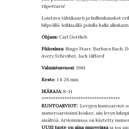
riipottaen!
Loistava tähtikaarti ja hullunhauskat e
hilpeällä, leikkisällä polulla halki alkuka
Ohjaus:
Carl Gottlieb
Pääosissa:
Ringo Starr, Barbara Bach, D
Avery Schreiber, Jack Gilford
Valmistusvuosi
: 1981
Kesto
: 1 h 28 min
IKÄRAJA:
K-11
**********************************
KUNTOARVIOT:
Levyjen kuntoarviot on
numeroarviointi koskee, siis levyn lukupi
sisältöä. Arvioinnissa on käytetty nume
UUSI tuote on aina muoveissa
ja jos su