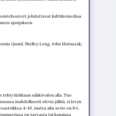
rikoistehosteet johdattavat kulttikomediaa
ntaisen ajanjakson.
ennis Quaid, Shelley Long, John Matuszak,
 tehty kirkkaan sähkövalon alla. Tuo
nnassa mahdollisesti olevia jälkiä, ei levyn
roasteikkoa 4-10, mutta alin arvio on 8½.
ojamuovissa on tarrasta tai kansissa