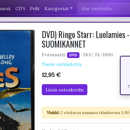
kuvat
CD't
Pelit
Kategoriat
DVD) Ringo Starr: Luolamies 
SUOMIKANNET
Formaatti:
· SKU: SL-1890
DVD
Tuote on käytetty
12,95 €
T
Lisää ostoskoriin
Vinkki:
2 elokuvaa samassa tilauksessa 5,90