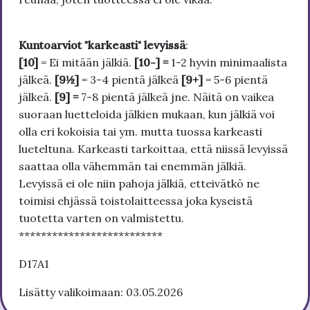
Kuntoarviot "karkeasti" levyissä
:
[10]
= Ei mitään jälkiä.
[10-] =
1-2 hyvin minimaalista
jälkeä.
[9½]
= 3-4 pientä jälkeä
[9+]
= 5-6 pientä
jälkeä.
[9] =
7-8 pientä jälkeä jne. Näitä on vaikea
suoraan luetteloida jälkien mukaan, kun jälkiä voi
olla eri kokoisia tai ym. mutta tuossa karkeasti
lueteltuna. Karkeasti tarkoittaa, että niissä levyissä
saattaa olla vähemmän tai enemmän jälkiä.
Levyissä ei ole niin pahoja jälkiä, etteivätkö ne
toimisi ehjässä toistolaitteessa joka kyseistä
tuotetta varten on valmistettu.
**************************
D17A1
Lisätty valikoimaan: 03.05.2026