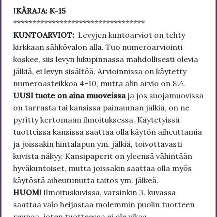
I
KÄRAJA: K-15
**********************************
KUNTOARVIOT:
Levyjen kuntoarviot on tehty
kirkkaan sähkövalon alla. Tuo numeroarviointi
koskee, siis levyn lukupinnassa mahdollisesti olevia
jälkiä, ei levyn sisältöä. Arvioinnissa on käytetty
numeroasteikkoa 4-10, mutta alin arvio on 8½.
UUSI tuote on aina muoveissa
ja jos suojamuovissa
on tarrasta tai kansissa painauman jälkiä, on ne
pyritty kertomaan ilmoituksessa. Käytetyissä
tuotteissa kansissa saattaa olla käytön aiheuttamia
ja joissakin hintalapun ym. jälkiä, toivottavasti
kuvista näkyy. Kansipaperit on yleensä vähintään
hyväkuntoiset, mutta joissakin saattaa olla myös
käytöstä aiheutunutta taitos ym. jälkeä.
HUOM!
Ilmoituskuvissa, varsinkin 3. kuvassa
saattaa valo heijastaa molemmin puolin tuotteen
reunaa, joten tuotteessa ei ole vikaa.