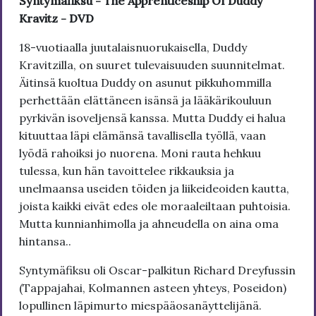
Syntymäfiksu - The Apprenticeship Of Duddy
Kravitz - DVD
18-vuotiaalla juutalaisnuorukaisella, Duddy
Kravitzilla, on suuret tulevaisuuden suunnitelmat.
Äitinsä kuoltua Duddy on asunut pikkuhommilla
perhettään elättäneen isänsä ja lääkärikouluun
pyrkivän isoveljensä kanssa. Mutta Duddy ei halua
kituuttaa läpi elämänsä tavallisella työllä, vaan
lyödä rahoiksi jo nuorena. Moni rauta hehkuu
tulessa, kun hän tavoittelee rikkauksia ja
unelmaansa useiden töiden ja liikeideoiden kautta,
joista kaikki eivät edes ole moraaleiltaan puhtoisia.
Mutta kunnianhimolla ja ahneudella on aina oma
hintansa..
Syntymäfiksu oli Oscar-palkitun Richard Dreyfussin
(Tappajahai, Kolmannen asteen yhteys, Poseidon)
lopullinen läpimurto miespääosanäyttelijänä.