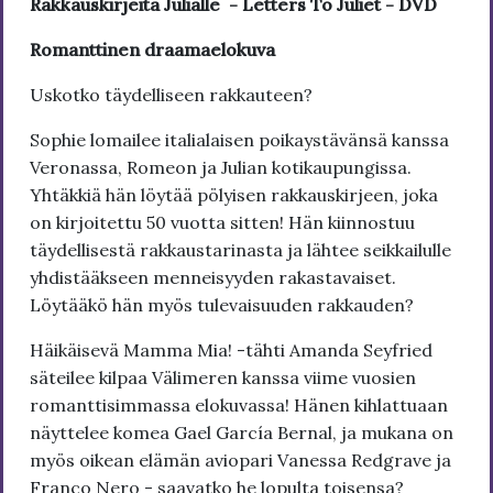
Rakkauskirjeitä Julialle - Letters To Juliet - DVD
Romanttinen draamaelokuva
Uskotko täydelliseen rakkauteen?
Sophie lomailee italialaisen poikaystävänsä kanssa
Veronassa, Romeon ja Julian kotikaupungissa.
Yhtäkkiä hän löytää pölyisen rakkauskirjeen, joka
on kirjoitettu 50 vuotta sitten! Hän kiinnostuu
täydellisestä rakkaustarinasta ja lähtee seikkailulle
yhdistääkseen menneisyyden rakastavaiset.
Löytääkö hän myös tulevaisuuden rakkauden?
Häikäisevä Mamma Mia! -tähti Amanda Seyfried
säteilee kilpaa Välimeren kanssa viime vuosien
romanttisimmassa elokuvassa! Hänen kihlattuaan
näyttelee komea Gael García Bernal, ja mukana on
myös oikean elämän aviopari Vanessa Redgrave ja
Franco Nero - saavatko he lopulta toisensa?