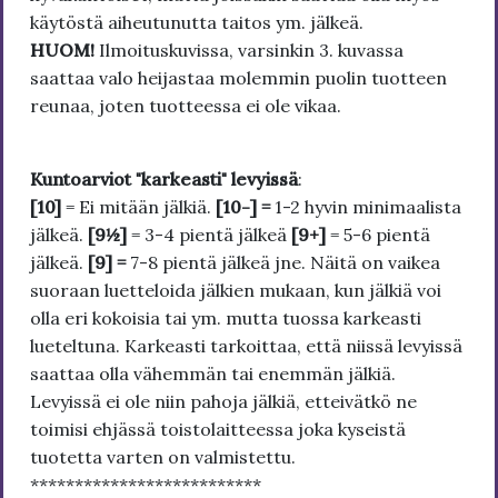
käytöstä aiheutunutta taitos ym. jälkeä.
HUOM!
Ilmoituskuvissa, varsinkin 3. kuvassa
saattaa valo heijastaa molemmin puolin tuotteen
reunaa, joten tuotteessa ei ole vikaa.
Kuntoarviot "karkeasti" levyissä
:
[10]
= Ei mitään jälkiä.
[10-] =
1-2 hyvin minimaalista
jälkeä.
[9½]
= 3-4 pientä jälkeä
[9+]
= 5-6 pientä
jälkeä.
[9] =
7-8 pientä jälkeä jne. Näitä on vaikea
suoraan luetteloida jälkien mukaan, kun jälkiä voi
olla eri kokoisia tai ym. mutta tuossa karkeasti
lueteltuna. Karkeasti tarkoittaa, että niissä levyissä
saattaa olla vähemmän tai enemmän jälkiä.
Levyissä ei ole niin pahoja jälkiä, etteivätkö ne
toimisi ehjässä toistolaitteessa joka kyseistä
tuotetta varten on valmistettu.
**************************