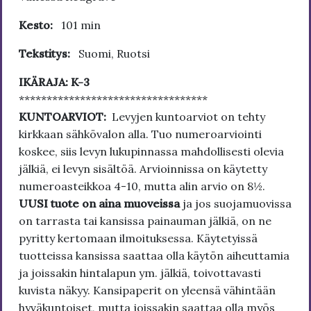
Kesto:
101 min
Tekstitys:
Suomi, Ruotsi
IKÄRAJA: K-3
**********************************
KUNTOARVIOT:
Levyjen kuntoarviot on tehty
kirkkaan sähkövalon alla. Tuo numeroarviointi
koskee, siis levyn lukupinnassa mahdollisesti olevia
jälkiä, ei levyn sisältöä. Arvioinnissa on käytetty
numeroasteikkoa 4-10, mutta alin arvio on 8½.
UUSI tuote on aina muoveissa
ja jos suojamuovissa
on tarrasta tai kansissa painauman jälkiä, on ne
pyritty kertomaan ilmoituksessa. Käytetyissä
tuotteissa kansissa saattaa olla käytön aiheuttamia
ja joissakin hintalapun ym. jälkiä, toivottavasti
kuvista näkyy. Kansipaperit on yleensä vähintään
hyväkuntoiset, mutta joissakin saattaa olla myös