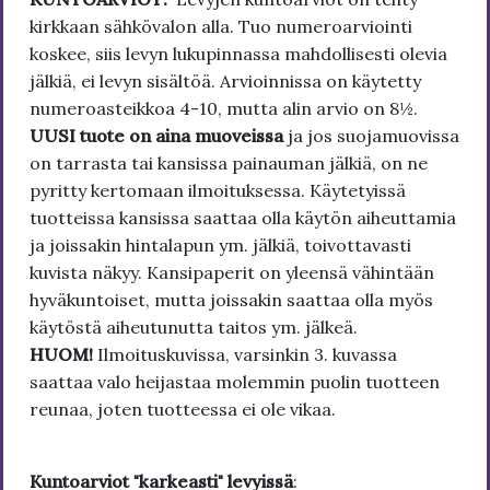
kirkkaan sähkövalon alla. Tuo numeroarviointi
koskee, siis levyn lukupinnassa mahdollisesti olevia
jälkiä, ei levyn sisältöä. Arvioinnissa on käytetty
numeroasteikkoa 4-10, mutta alin arvio on 8½.
UUSI tuote on aina muoveissa
ja jos suojamuovissa
on tarrasta tai kansissa painauman jälkiä, on ne
pyritty kertomaan ilmoituksessa. Käytetyissä
tuotteissa kansissa saattaa olla käytön aiheuttamia
ja joissakin hintalapun ym. jälkiä, toivottavasti
kuvista näkyy. Kansipaperit on yleensä vähintään
hyväkuntoiset, mutta joissakin saattaa olla myös
käytöstä aiheutunutta taitos ym. jälkeä.
HUOM!
Ilmoituskuvissa, varsinkin 3. kuvassa
saattaa valo heijastaa molemmin puolin tuotteen
reunaa, joten tuotteessa ei ole vikaa.
Kuntoarviot "karkeasti" levyissä
: