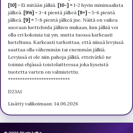
[10]
= Ei mitään jälkiä.
[10-] =
1-2 hyvin minimaalista
jälkeä.
[9½]
= 3-4 pientä jälkeä
[9+]
= 5-6 pientä
jälkeä.
[9] =
7-8 pientä jälkeä jne. Näitä on vaikea
suoraan luetteloida jälkien mukaan, kun jälkiä voi
olla eri kokoisia tai ym. mutta tuossa karkeasti
lueteltuna. Karkeasti tarkoittaa, että niissä levyissä
saattaa olla vähemmän tai enemmän jälkiä.
Levyissä ei ole niin pahoja jälkiä, etteivätkö ne
toimisi ehjässä toistolaitteessa joka kyseistä
tuotetta varten on valmistettu.
**************************
D23A1
Lisätty valikoimaan: 14.06.2026