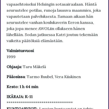
vapaaehtoiseksi Helsingin sotasairaalaan. Häntä
seurustelee potilas, runoja lausuva maanmies, joka
vapautetaan palveluksesta. Samaan aikaan hän
seurustelee vanhan koulukaverin Eeron kanssa,
joka jopa menee AWOLiin ollakseen hänen
lähellään. Sodan jatkuessa Katri joutuu tekemään
vaikeita päätöksiä elämästään.
Valmistusvuosi
1999
Ohjaaja:
Taru Mäkelä
Pääosissa
: Tarmo Ruubel, Vera Kiiskinen
Kesto: 1 h 44 min
IKÄRAJA: K-11
**********************************
KUNTOARVIOT:
Levyjen kuntoarviot on tehty