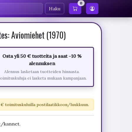
0
Haku
tes: Aviomiehet (1970)
Osta yli 50 € tuotteita ja saat -10 %
alennuksen
Alennus lasketaan tuotteiden hinnasta.
oimituskuluja ei lasketa mukaan kampanjaan.
 € toimituskuluilla postilaatikkoon/luukkuun.
t/kannet.