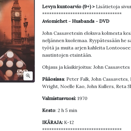
Levyn kuntoarvio (9+) >
Lisätietoja sivu
**********************************
Aviomiehet - Husbands - DVD
John Cassavetesin elokuva kolmesta kesk
neljännen kuolemaa. Ryypätessään he s
työtä ja muita arjen kahleita Lontoose
nautintojen etsintään.
Ohjaus ja käsikirjoitus: John Cassavetes
Pääosissa
: Peter Falk, John Cassavetes
Wright, Noelle Kao, John Kullers, Reta 
Valmistusvuosi:
1970
Kesto
: 2 h 5 min
IKÄRAJA:
K-12
**********************************