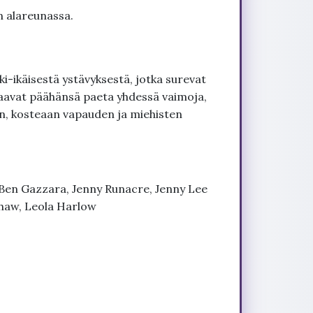
n alareunassa.
i-ikäisestä ystävyksestä, jotka surevat
aavat päähänsä paeta yhdessä vaimoja,
en, kosteaan vapauden ja miehisten
, Ben Gazzara, Jenny Runacre, Jenny Lee
Shaw, Leola Harlow