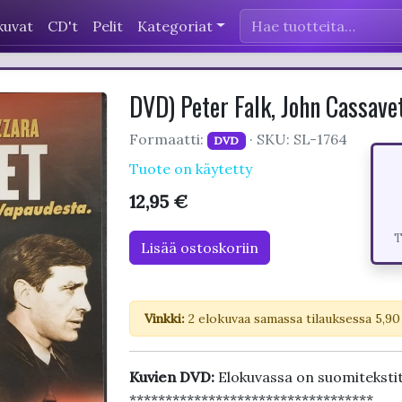
kuvat
CD't
Pelit
Kategoriat
DVD) Peter Falk, John Cassave
Formaatti:
· SKU: SL-1764
DVD
Tuote on käytetty
12,95 €
T
Lisää ostoskoriin
Vinkki:
2 elokuvaa samassa tilauksessa 5,90
Kuvien DVD:
Elokuvassa on suomiteksti
**********************************