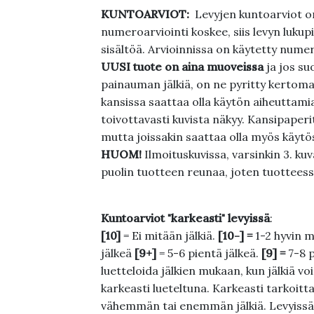
KUNTOARVIOT:
Levyjen kuntoarviot on
numeroarviointi koskee, siis levyn lukupi
sisältöä. Arvioinnissa on käytetty nume
UUSI tuote on aina muoveissa
ja jos su
painauman jälkiä, on ne pyritty kertoma
kansissa saattaa olla käytön aiheuttamia 
toivottavasti kuvista näkyy. Kansipaperi
mutta joissakin saattaa olla myös käytös
HUOM!
Ilmoituskuvissa, varsinkin 3. k
puolin tuotteen reunaa, joten tuotteessa
Kuntoarviot "karkeasti" levyissä
:
[10]
= Ei mitään jälkiä.
[10-] =
1-2 hyvin m
jälkeä
[9+]
= 5-6 pientä jälkeä.
[9] =
7-8 
luetteloida jälkien mukaan, kun jälkiä voi
karkeasti lueteltuna. Karkeasti tarkoittaa
vähemmän tai enemmän jälkiä. Levyissä ei