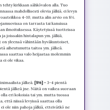
 tehty kirkkaan sähkövalon alla. Tuo
nnassa mahdollisesti olevia jälkiä, ei levyn
roasteikkoa 4-10, mutta alin arvio on 8½.
ojamuovissa on tarrasta tai kansissa
an ilmoituksessa. Käytetyissä tuotteissa
ja joissakin hintalapun ym. jälkiä,
t on yleensä vähintään hyväkuntoiset,
tä aiheutunutta taitos ym. jälkeä.
uvassa saattaa valo heijastaa molemmin
 ei ole vikaa.
inimaalista jälkeä.
[9½]
= 3-4 pientä
pientä jälkeä jne. Näitä on vaikea suoraan
 olla eri kokoisia tai ym. mutta tuossa
, että niissä levyissä saattaa olla
 ole niin pahoja jälkiä, etteivätkö ne