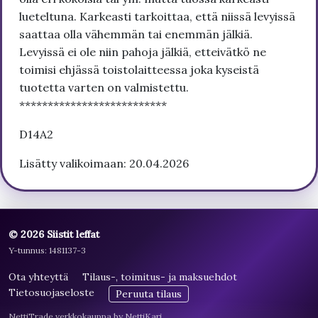
lueteltuna. Karkeasti tarkoittaa, että niissä levyissä
saattaa olla vähemmän tai enemmän jälkiä.
Levyissä ei ole niin pahoja jälkiä, etteivätkö ne
toimisi ehjässä toistolaitteessa joka kyseistä
tuotetta varten on valmistettu.
**************************
D14A2
Lisätty valikoimaan: 20.04.2026
© 2026 Siistit leffat
Y-tunnus: 1481137-3
Ota yhteyttä
Tilaus-, toimitus- ja maksuehdot
Tietosuojaseloste
Peruuta tilaus
NettiTrade verkkokauppa by NettiKari