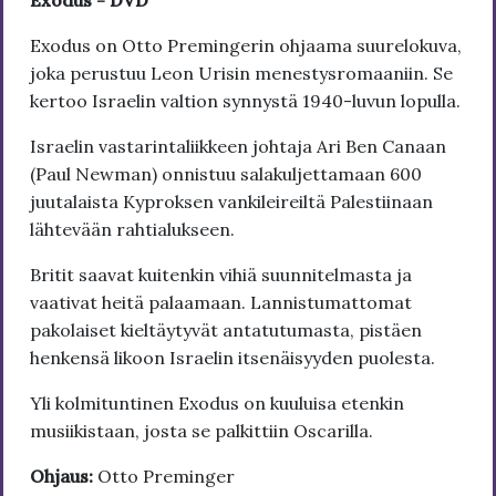
Exodus - DVD
Exodus on Otto Premingerin ohjaama suurelokuva,
joka perustuu Leon Urisin menestysromaaniin. Se
kertoo Israelin valtion synnystä 1940-luvun lopulla.
Israelin vastarintaliikkeen johtaja Ari Ben Canaan
(Paul Newman) onnistuu salakuljettamaan 600
juutalaista Kyproksen vankileireiltä Palestiinaan
lähtevään rahtialukseen.
Britit saavat kuitenkin vihiä suunnitelmasta ja
vaativat heitä palaamaan. Lannistumattomat
pakolaiset kieltäytyvät antatutumasta, pistäen
henkensä likoon Israelin itsenäisyyden puolesta.
Yli kolmituntinen Exodus on kuuluisa etenkin
musiikistaan, josta se palkittiin Oscarilla.
Ohjaus:
Otto Preminger