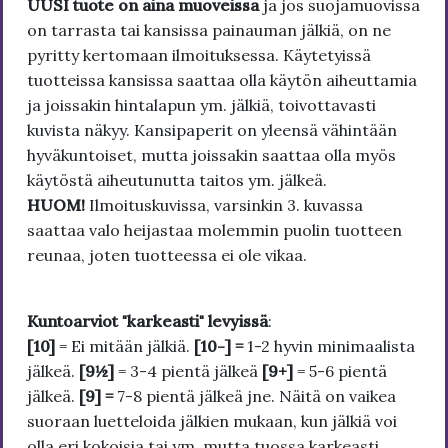
UUSI tuote on aina muoveissa
ja jos suojamuovissa
on tarrasta tai kansissa painauman jälkiä, on ne
pyritty kertomaan ilmoituksessa. Käytetyissä
tuotteissa kansissa saattaa olla käytön aiheuttamia
ja joissakin hintalapun ym. jälkiä, toivottavasti
kuvista näkyy. Kansipaperit on yleensä vähintään
hyväkuntoiset, mutta joissakin saattaa olla myös
käytöstä aiheutunutta taitos ym. jälkeä.
HUOM!
Ilmoituskuvissa, varsinkin 3. kuvassa
saattaa valo heijastaa molemmin puolin tuotteen
reunaa, joten tuotteessa ei ole vikaa.
Kuntoarviot "karkeasti" levyissä
:
[10]
= Ei mitään jälkiä.
[10-] =
1-2 hyvin minimaalista
jälkeä.
[9½]
= 3-4 pientä jälkeä
[9+]
= 5-6 pientä
jälkeä.
[9] =
7-8 pientä jälkeä jne. Näitä on vaikea
suoraan luetteloida jälkien mukaan, kun jälkiä voi
olla eri kokoisia tai ym. mutta tuossa karkeasti