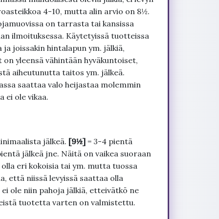
roasteikkoa 4-10, mutta alin arvio on 8½.
ojamuovissa on tarrasta tai kansissa
an ilmoituksessa. Käytetyissä tuotteissa
ja joissakin hintalapun ym. jälkiä,
t on yleensä vähintään hyväkuntoiset,
tä aiheutunutta taitos ym. jälkeä.
uvassa saattaa valo heijastaa molemmin
 ei ole vikaa.
inimaalista jälkeä.
[9½]
= 3-4 pientä
pientä jälkeä jne. Näitä on vaikea suoraan
 olla eri kokoisia tai ym. mutta tuossa
, että niissä levyissä saattaa olla
 ole niin pahoja jälkiä, etteivätkö ne
seistä tuotetta varten on valmistettu.