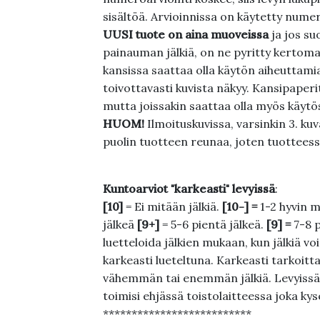
sisältöä. Arvioinnissa on käytetty nume
UUSI tuote on aina muoveissa
ja jos su
painauman jälkiä, on ne pyritty kertoma
kansissa saattaa olla käytön aiheuttamia 
toivottavasti kuvista näkyy. Kansipaperi
mutta joissakin saattaa olla myös käytös
HUOM!
Ilmoituskuvissa, varsinkin 3. k
puolin tuotteen reunaa, joten tuotteessa
Kuntoarviot "karkeasti" levyissä
:
[10]
= Ei mitään jälkiä.
[10-] =
1-2 hyvin m
jälkeä
[9+]
= 5-6 pientä jälkeä.
[9] =
7-8 
luetteloida jälkien mukaan, kun jälkiä voi
karkeasti lueteltuna. Karkeasti tarkoittaa
vähemmän tai enemmän jälkiä. Levyissä ei
toimisi ehjässä toistolaitteessa joka ky
**************************