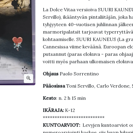
La Dolce Vitaa versioiva SUURI KAUNEU
Servillo), ikääntyvän pintaliitäjän, jok
tyhjyyteen 40-vuotisen juhlinnan jälkee
marmoripalatsit tarjoavat typerryttäv
kohtaamiselle. SUURI KAUNEUS (La gran
Cannesissa viime keväänä. Euroopan e
putsannut (paras elokuva - paras ohjaaj
voitti myös parhaan ulkomaisen elokuva
Ohjaus
Paolo Sorrentino
Pääosissa
Toni Servillo, Carlo Verdone, S
Kesto
: n. 2 h 15 min
IKÄRAJA:
K-12
**************************
KUNTOARVIOT:
Levyjen kuntoarviot on
numeroarviointi koskee, siis levyn lukupi