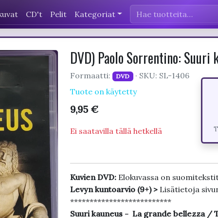
kuvat
CD't
Pelit
Kategoriat
DVD) Paolo Sorrentino: Suur
Formaatti:
· SKU: SL-1406
DVD
Tuote on käytetty
9,95 €
T
Ei saatavilla tällä hetkellä
Kuvien DVD:
Elokuvassa on suomiteksti
Levyn kuntoarvio (9+) >
Lisätietoja sivu
**************************
Suuri kauneus - La grande bellezza / 