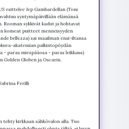
S esittelee Jep Gambardellan (Toni
a havahtuu syntymäpäivillään elämänsä
n. Rooman sykkivät kadut ja hohtavat
än komeat puitteet menneisyyden
de bellezza) sai maailman ensi-iltansa
lokuva-akatemian palkintopöydän
a - paras miespääosa - paras leikkaus)
n Golden Globen ja Oscarin.
abrina Ferilli
 tehty kirkkaan sähkövalon alla. Tuo
nnassa mahdollisesti olevia jälkiä, ei levyn