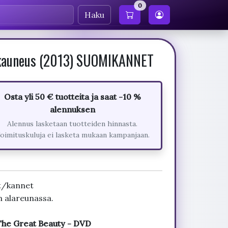
0
Haku
i kauneus (2013) SUOMIKANNET
Osta yli 50 € tuotteita ja saat -10 %
alennuksen
Alennus lasketaan tuotteiden hinnasta.
oimituskuluja ei lasketa mukaan kampanjaan.
t/kannet
n alareunassa.
The Great Beauty - DVD