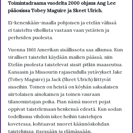
Toimintadraama vuodelta 2000 ohjaus Ang Lee
pääosissa Tobey Maguire ja Skeet Ulrich.
Ei-kenenkään-maalla pohjoisen ja etelän välissä
ei taisteltu vihollista vastaan vaan ystävien ja
perheiden puolesta.
Vuonna 1861 Amerikan sisällissota saa alkunsa. Kun
viralliset taistelut käydään mailien päässä, niin
Etelän puolesta taistelevat sissit pitkin maaseutua.
Kansasin ja Missourin rajaseudulla ystävykset Jake
(Tobey Maguire) ja Jack (Skeet Ulrich) liittyvät
sisseihin. Toinen on heistä on köyhän saksalaisen
siirtolaisen ainokainen ja toinen vauraan
tilanomistajan poika. Pian nämä nuoret pojat
oppivat taistelemaan henkensä edestä. Kun sodan
todellisuus vihdoin iskee heihin taistelujen
kovetessa, kohtaavat nuoret käännöskohdan
taisteluissa, itsessään ja elämässään.