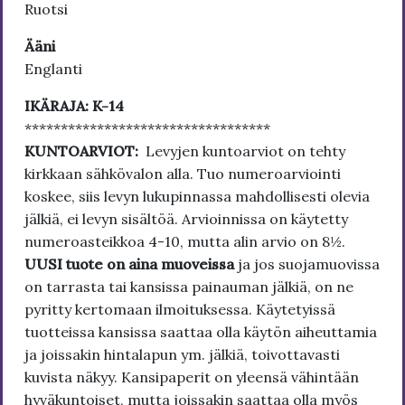
Ruotsi
Ääni
Englanti
IKÄRAJA: K-14
**********************************
KUNTOARVIOT:
Levyjen kuntoarviot on tehty
kirkkaan sähkövalon alla. Tuo numeroarviointi
koskee, siis levyn lukupinnassa mahdollisesti olevia
jälkiä, ei levyn sisältöä. Arvioinnissa on käytetty
numeroasteikkoa 4-10, mutta alin arvio on 8½.
UUSI tuote on aina muoveissa
ja jos suojamuovissa
on tarrasta tai kansissa painauman jälkiä, on ne
pyritty kertomaan ilmoituksessa. Käytetyissä
tuotteissa kansissa saattaa olla käytön aiheuttamia
ja joissakin hintalapun ym. jälkiä, toivottavasti
kuvista näkyy. Kansipaperit on yleensä vähintään
hyväkuntoiset, mutta joissakin saattaa olla myös