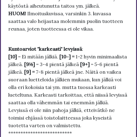
käytöstä aiheutunutta taitos ym. jälkeä.
HUOM!
Ilmoituskuvissa, varsinkin 3. kuvassa
saattaa valo heijastaa molemmin puolin tuotteen
reunaa, joten tuotteessa ei ole vikaa.
Kuntoarviot "karkeasti" levyissä
:
[10]
= Ei mitään jälkiä.
[10-] =
1-2 hyvin minimaalista
jälkeä.
[9½]
= 3-4 pientä jälkeä
[9+]
= 5-6 pientä
jälkeä.
[9] =
7-8 pientä jälkeä jne. Näitä on vaikea
suoraan luetteloida jälkien mukaan, kun jälkiä voi
olla eri kokoisia tai ym. mutta tuossa karkeasti
lueteltuna. Karkeasti tarkoittaa, että niissä levyissä
saattaa olla vähemmän tai enemmän jälkiä.
Levyissä ei ole niin pahoja jälkiä, etteivätkö ne
toimisi ehjässä toistolaitteessa joka kyseistä
tuotetta varten on valmistettu.
**************************