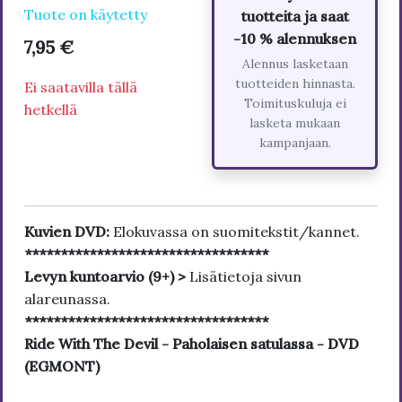
Tuote on käytetty
tuotteita ja saat
-10 % alennuksen
7,95 €
Alennus lasketaan
tuotteiden hinnasta.
Ei saatavilla tällä
Toimituskuluja ei
hetkellä
lasketa mukaan
kampanjaan.
Kuvien DVD:
Elokuvassa on suomitekstit/kannet.
**********************************
Levyn kuntoarvio (9+) >
Lisätietoja sivun
alareunassa.
**********************************
Ride With The Devil - Paholaisen satulassa - DVD
(EGMONT)