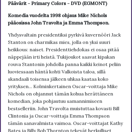
Päävärit - Primary Colors - DVD (EGMONT)
Komedia vuodelta 1998 ohjaus Mike Nichols
pääosissa John Travolta ja Emma Thompson.
Yhdysvaltain presidentiksi pyrkivä kuvernööri Jack
Stanton on charmikas mies, jolla on yksi suuri
heikkous: naiset. Presidenttiehdokas ei osaa pitää
näppejään irti heistä. Tukijoukot saavat kipakan
rouva Stantonin johdolla panna kaikki keinot peliin
luoviessaan häntä kohti Valkoista taloa, sillä
skandaali toisensa jälkeen uhkaa kaataa koko
yrityksen... Kolminkertainen Oscar-voittaja Mike
Nichols on ohjannut tämän kohua herättäneen
komedian, joka pohjautuu samannimiseen
bestselleriin. John Travolta muistuttaa kovasti Bill
Clintonia ja Oscar-voittaja Emma Thompson
tämän sanavalmista vaimoa. Oscar-voittajat Kathy
Bates ja Billy Bob Thornton tekevät herkulliset