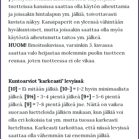
tuotteissa kansissa saattaa olla käytön aiheuttamia
ja joissakin hintalapun ym. jälkiä, toivottavasti
kuvista näkyy. Kansipaperit on yleensä vähintään
hyväkuntoiset, mutta joissakin saattaa olla myös
käytöstä aiheutunutta taitos ym. jälkeä.
HUOM!
Ilmoituskuvissa, varsinkin 3. kuvassa
saattaa valo heijastaa molemmin puolin tuotteen
reunaa, joten tuotteessa ei ole vikaa.
Kuntoarviot "karkeasti" levyissä
:
[10]
= Ei mitään jälkiä.
[10-] =
1-2 hyvin minimaalista
jälkeä.
[9½]
= 3-4 pientä jälkeä
[9+]
= 5-6 pientä
jälkeä.
[9] =
7-8 pientä jälkeä jne. Näitä on vaikea
suoraan luetteloida jälkien mukaan, kun jälkiä voi
olla eri kokoisia tai ym. mutta tuossa karkeasti
lueteltuna. Karkeasti tarkoittaa, että niissä levyissä
saattaa olla vähemmän tai enemmän jälkiä.