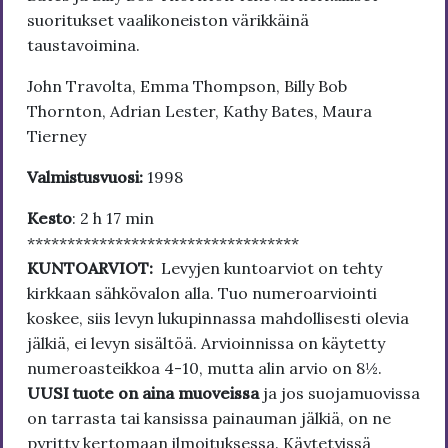
suoritukset vaalikoneiston värikkäinä
taustavoimina.
John Travolta, Emma Thompson, Billy Bob
Thornton, Adrian Lester, Kathy Bates, Maura
Tierney
Valmistusvuosi:
1998
Kesto
: 2 h 17 min
**********************************
KUNTOARVIOT:
Levyjen kuntoarviot on tehty
kirkkaan sähkövalon alla. Tuo numeroarviointi
koskee, siis levyn lukupinnassa mahdollisesti olevia
jälkiä, ei levyn sisältöä. Arvioinnissa on käytetty
numeroasteikkoa 4-10, mutta alin arvio on 8½.
UUSI tuote on aina muoveissa
ja jos suojamuovissa
on tarrasta tai kansissa painauman jälkiä, on ne
pyritty kertomaan ilmoituksessa. Käytetyissä