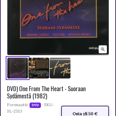
DVD) One From The Heart - Suoraan
Sydämestä (1982)
Formaatti:
· SKU:
DVD
SL-2513
Osta yli 50 €