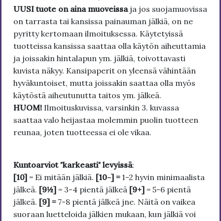
UUSI tuote on aina muoveissa
ja jos suojamuovissa
on tarrasta tai kansissa painauman jälkiä, on ne
pyritty kertomaan ilmoituksessa. Käytetyissä
tuotteissa kansissa saattaa olla käytön aiheuttamia
ja joissakin hintalapun ym. jälkiä, toivottavasti
kuvista näkyy. Kansipaperit on yleensä vähintään
hyväkuntoiset, mutta joissakin saattaa olla myös
käytöstä aiheutunutta taitos ym. jälkeä.
HUOM!
Ilmoituskuvissa, varsinkin 3. kuvassa
saattaa valo heijastaa molemmin puolin tuotteen
reunaa, joten tuotteessa ei ole vikaa.
Kuntoarviot "karkeasti" levyissä
:
[10]
= Ei mitään jälkiä.
[10-] =
1-2 hyvin minimaalista
jälkeä.
[9½]
= 3-4 pientä jälkeä
[9+]
= 5-6 pientä
jälkeä.
[9] =
7-8 pientä jälkeä jne. Näitä on vaikea
suoraan luetteloida jälkien mukaan, kun jälkiä voi