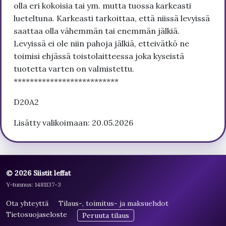
olla eri kokoisia tai ym. mutta tuossa karkeasti
lueteltuna. Karkeasti tarkoittaa, että niissä levyissä
saattaa olla vähemmän tai enemmän jälkiä.
Levyissä ei ole niin pahoja jälkiä, etteivätkö ne
toimisi ehjässä toistolaitteessa joka kyseistä
tuotetta varten on valmistettu.
**************************
D20A2
Lisätty valikoimaan: 20.05.2026
© 2026 Siistit leffat
Y-tunnus: 1481137-3
Ota yhteyttä
Tilaus-, toimitus- ja maksuehdot
Tietosuojaseloste
Peruuta tilaus