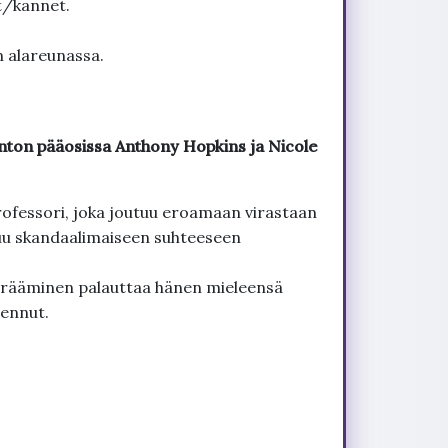
t/kannet.
n alareunassa.
enton pääosissa Anthony Hopkins ja Nicole
rofessori, joka joutuu eroamaan virastaan
tuu skandaalimaiseen suhteeseen
erääminen palauttaa hänen mieleensä
aennut.