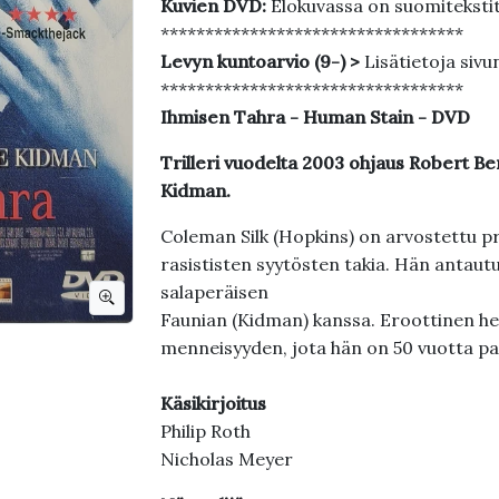
Kuvien DVD:
Elokuvassa on suomiteksti
**********************************
Levyn kuntoarvio (9-) >
Lisätietoja sivu
**********************************
Ihmisen Tahra - Human Stain - DVD
Trilleri vuodelta 2003 ohjaus Robert B
Kidman.
Coleman Silk (Hopkins) on arvostettu p
rasististen syytösten takia. Hän antau
salaperäisen
Faunian (Kidman) kanssa. Eroottinen h
menneisyyden, jota hän on 50 vuotta p
Käsikirjoitus
Philip Roth
Nicholas Meyer