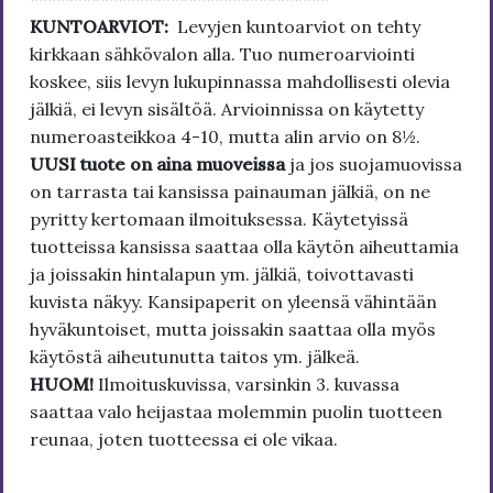
KUNTOARVIOT:
Levyjen kuntoarviot on tehty
kirkkaan sähkövalon alla. Tuo numeroarviointi
koskee, siis levyn lukupinnassa mahdollisesti olevia
jälkiä, ei levyn sisältöä. Arvioinnissa on käytetty
numeroasteikkoa 4-10, mutta alin arvio on 8½.
UUSI tuote on aina muoveissa
ja jos suojamuovissa
on tarrasta tai kansissa painauman jälkiä, on ne
pyritty kertomaan ilmoituksessa. Käytetyissä
tuotteissa kansissa saattaa olla käytön aiheuttamia
ja joissakin hintalapun ym. jälkiä, toivottavasti
kuvista näkyy. Kansipaperit on yleensä vähintään
hyväkuntoiset, mutta joissakin saattaa olla myös
käytöstä aiheutunutta taitos ym. jälkeä.
HUOM!
Ilmoituskuvissa, varsinkin 3. kuvassa
saattaa valo heijastaa molemmin puolin tuotteen
reunaa, joten tuotteessa ei ole vikaa.