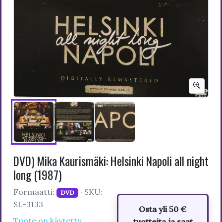
DVD) Mika Kaurismäki: Helsinki Napoli all night
long (1987)
Formaatti:
· SKU:
DVD
SL-3133
Osta yli 50 €
Tuote on käytetty
tuotteita ja saat