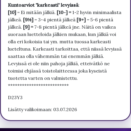
Kuntoarviot "karkeasti" levyissä
:
[10]
= Ei mitään jälkiä.
[10-] =
1-2 hyvin minimaalista
jälkeä.
[9½]
= 3-4 pientä jälkeä
[9+]
= 5-6 pientä
jälkeä.
[9] =
7-8 pientä jälkeä jne. Näitä on vaikea
suoraan luetteloida jälkien mukaan, kun jälkiä voi
olla eri kokoisia tai ym. mutta tuossa karkeasti
lueteltuna. Karkeasti tarkoittaa, että niissä levyissä
saattaa olla vähemmän tai enemmän jälkiä.
Levyissä ei ole niin pahoja jälkiä, etteivätkö ne
toimisi ehjässä toistolaitteessa joka kyseistä
tuotetta varten on valmistettu.
**************************
D23Y3
Lisätty valikoimaan: 03.07.2026