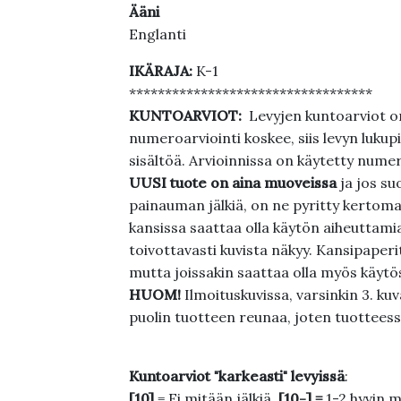
Ääni
Englanti
IKÄRAJA:
K-1
**********************************
KUNTOARVIOT:
Levyjen kuntoarviot on
numeroarviointi koskee, siis levyn lukupi
sisältöä. Arvioinnissa on käytetty nume
UUSI tuote on aina muoveissa
ja jos su
painauman jälkiä, on ne pyritty kertoma
kansissa saattaa olla käytön aiheuttamia 
toivottavasti kuvista näkyy. Kansipaperi
mutta joissakin saattaa olla myös käytös
HUOM!
Ilmoituskuvissa, varsinkin 3. k
puolin tuotteen reunaa, joten tuotteessa
Kuntoarviot "karkeasti" levyissä
:
[10]
= Ei mitään jälkiä.
[10-] =
1-2 hyvin m