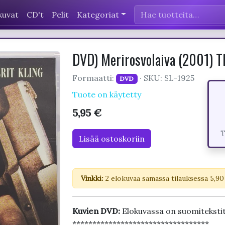
kuvat
CD't
Pelit
Kategoriat
DVD) Merirosvolaiva (2001) Th
Formaatti:
· SKU: SL-1925
DVD
Tuote on käytetty
5,95 €
T
Lisää ostoskoriin
Vinkki:
2 elokuvaa samassa tilauksessa 5,90
Kuvien DVD:
Elokuvassa on suomiteksti
**********************************