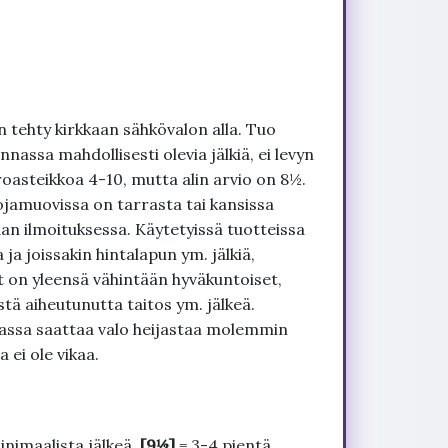
 tehty kirkkaan sähkövalon alla. Tuo
nnassa mahdollisesti olevia jälkiä, ei levyn
roasteikkoa 4-10, mutta alin arvio on 8½.
ojamuovissa on tarrasta tai kansissa
an ilmoituksessa. Käytetyissä tuotteissa
ja joissakin hintalapun ym. jälkiä,
t on yleensä vähintään hyväkuntoiset,
tä aiheutunutta taitos ym. jälkeä.
uvassa saattaa valo heijastaa molemmin
 ei ole vikaa.
inimaalista jälkeä.
[9½]
= 3-4 pientä