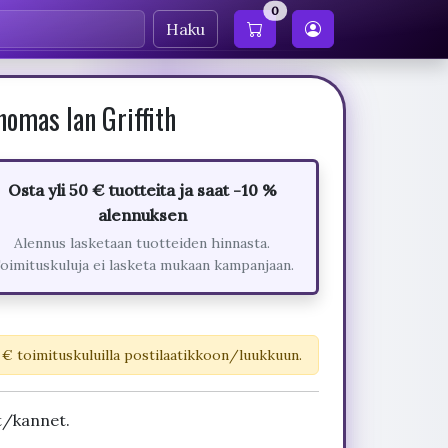
0
Haku
omas Ian Griffith
Osta yli 50 € tuotteita ja saat -10 %
alennuksen
Alennus lasketaan tuotteiden hinnasta.
oimituskuluja ei lasketa mukaan kampanjaan.
 € toimituskuluilla postilaatikkoon/luukkuun.
t/kannet.