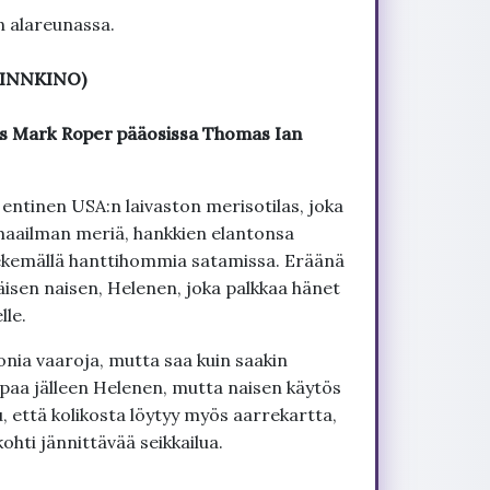
n alareunassa.
(FINNKINO)
us Mark Roper pääosissa Thomas Ian
 entinen USA:n laivaston merisotilas, joka
a maailman meriä, hankkien elantonsa
 tekemällä hanttihommia satamissa. Eräänä
äisen naisen, Helenen, joka palkkaa hänet
lle.
ia vaaroja, mutta saa kuin saakin
apaa jälleen Helenen, mutta naisen käytös
u, että kolikosta löytyy myös aarrekartta,
hti jännittävää seikkailua.