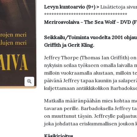
Levyn kuntoarvio (9+) >
Lisätietoja sivu
**********************************
Merirosvolaiva - The Sea Wolf - DVD 
Seikkailu/Toiminta vuodelta 2001 ohja
Griffith ja Gerit Kling.
Jeffrey Thorpe (Thomas Ian Griffith) on
nykyisin seilaa työkseen omalla laivall
milloin vuokraamalla alustaan, milloin
päivänä Jeffrey tapaa kauniin ja salaper
kuljettamaan antiikkikolikon Barbadokse
Matkalla määränpäähän mies kohtaa mon
tavaran perille. Barbadoksella Jeffrey t
on muuttunut täysin. Jeffreylle paljastu
joka johdattaa eriskummallisen joukon ko
Käsikirjoitus