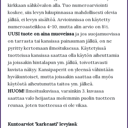
kirkkaan sähkövalon alla. Tuo numeroarviointi
koskee, siis levyn lukupinnassa mahdollisesti olevia
jälkiä, ei levyn sisältöä. Arvioinnissa on käytetty
numeroasteikkoa 4-10, mutta alin arvio on 8½.
UUSI tuote on aina muoveissa
ja jos suojamuovissa
on tarrasta tai kansissa painauman jälkiä, on ne
pyritty kertomaan ilmoituksessa. Käytetyissä
tuotteissa kansissa saattaa olla käytön aiheuttamia
ja joissakin hintalapun ym. jälkiä, toivottavasti
kuvista näkyy. Kansipaperit on yleensä vähintään
hyväkuntoiset, mutta joissakin saattaa olla myös
käytöstä aiheutunutta taitos ym. jälkeä.
HUOM!
Ilmoituskuvissa, varsinkin 3. kuvassa
saattaa valo heijastaa molemmin puolin tuotteen
reunaa, joten tuotteessa ei ole vikaa.
Kuntoarviot "karkeasti" levyissä
: