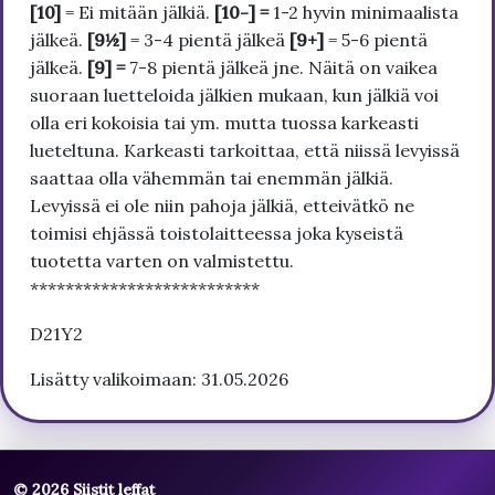
[10]
= Ei mitään jälkiä.
[10-] =
1-2 hyvin minimaalista
jälkeä.
[9½]
= 3-4 pientä jälkeä
[9+]
= 5-6 pientä
jälkeä.
[9] =
7-8 pientä jälkeä jne. Näitä on vaikea
suoraan luetteloida jälkien mukaan, kun jälkiä voi
olla eri kokoisia tai ym. mutta tuossa karkeasti
lueteltuna. Karkeasti tarkoittaa, että niissä levyissä
saattaa olla vähemmän tai enemmän jälkiä.
Levyissä ei ole niin pahoja jälkiä, etteivätkö ne
toimisi ehjässä toistolaitteessa joka kyseistä
tuotetta varten on valmistettu.
**************************
D21Y2
Lisätty valikoimaan: 31.05.2026
© 2026 Siistit leffat