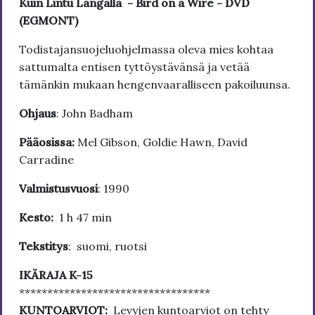
Kuin Lintu Langalla - Bird on a Wire - DVD
(EGMONT)
Todistajansuojeluohjelmassa oleva mies kohtaa
sattumalta entisen tyttöystävänsä ja vetää
tämänkin mukaan hengenvaaralliseen pakoiluunsa.
Ohjaus
: John Badham
Pääosissa:
Mel Gibson, Goldie Hawn, David
Carradine
Valmistusvuosi
: 1990
Kesto:
1 h 47 min
Tekstitys
: suomi, ruotsi
IKÄRAJA K-15
**********************************
KUNTOARVIOT:
Levyjen kuntoarviot on tehty