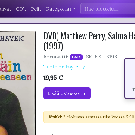
kuvat
CD't
Pelit
Kategoriat
DVD) Matthew Perry, Salma Ha
(1997)
Formaatti:
· SKU: SL-3196
DVD
Tuote on käytetty
19,95 €
T
Lisää ostoskoriin
Vinkki:
2 elokuvaa samassa tilauksessa 5,90