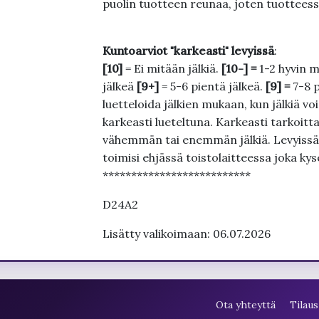
puolin tuotteen reunaa, joten tuotteessa
Kuntoarviot "karkeasti" levyissä
:
[10]
= Ei mitään jälkiä.
[10-] =
1-2 hyvin m
jälkeä
[9+]
= 5-6 pientä jälkeä.
[9] =
7-8 
luetteloida jälkien mukaan, kun jälkiä voi
karkeasti lueteltuna. Karkeasti tarkoittaa
vähemmän tai enemmän jälkiä. Levyissä ei
toimisi ehjässä toistolaitteessa joka ky
**************************
D24A2
Lisätty valikoimaan: 06.07.2026
Ota yhteyttä
Tilaus