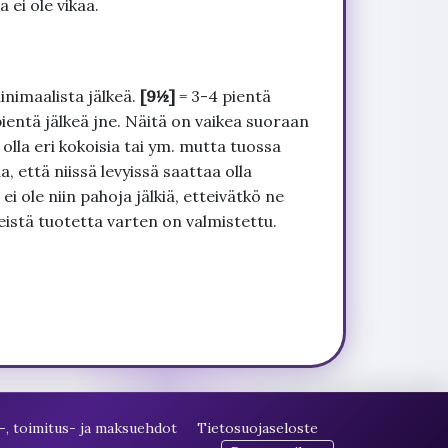
 ei ole vikaa.
inimaalista jälkeä.
[9½]
= 3-4 pientä
pientä jälkeä jne. Näitä on vaikea suoraan
 olla eri kokoisia tai ym. mutta tuossa
, että niissä levyissä saattaa olla
 ole niin pahoja jälkiä, etteivätkö ne
seistä tuotetta varten on valmistettu.
-, toimitus- ja maksuehdot
Tietosuojaseloste