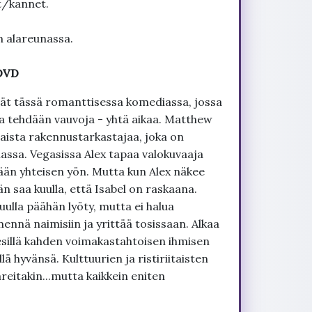
t/kannet.
n alareunassa.
 DVD
ävät tässä romanttisessa komediassa, jossa
ja tehdään vauvoja - yhtä aikaa. Matthew
aista rakennustarkastajaa, joka on
ssa. Vegasissa Alex tapaa valokuvaaja
mään yhteisen yön. Mutta kun Alex näkee
 saa kuulla, että Isabel on raskaana.
puulla päähän lyöty, mutta ei halua
ennä naimisiin ja yrittää tosissaan. Alkaa
esillä kahden voimakastahtoisen ihmisen
lä hyvänsä. Kulttuurien ja ristiriitaisten
reitakin...mutta kaikkein eniten