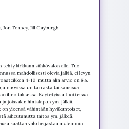
 Jon Tenney, Jill Clayburgh
 tehty kirkkaan sähkövalon alla. Tuo
nnassa mahdollisesti olevia jälkiä, ei levyn
roasteikkoa 4-10, mutta alin arvio on 8½.
ojamuovissa on tarrasta tai kansissa
an ilmoituksessa. Käytetyissä tuotteissa
ja joissakin hintalapun ym. jälkiä,
t on yleensä vähintään hyväkuntoiset,
tä aiheutunutta taitos ym. jälkeä.
uvassa saattaa valo heijastaa molemmin