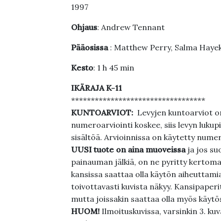
1997
Ohjaus
: Andrew Tennant
Pääosissa
: Matthew Perry, Salma Hayek,
Kesto
: 1 h 45 min
IKÄRAJA K-11
**********************************
KUNTOARVIOT:
Levyjen kuntoarviot on
numeroarviointi koskee, siis levyn lukupi
sisältöä. Arvioinnissa on käytetty nume
UUSI tuote on aina muoveissa
ja jos su
painauman jälkiä, on ne pyritty kertoma
kansissa saattaa olla käytön aiheuttamia 
toivottavasti kuvista näkyy. Kansipaperi
mutta joissakin saattaa olla myös käytös
HUOM!
Ilmoituskuvissa, varsinkin 3. k