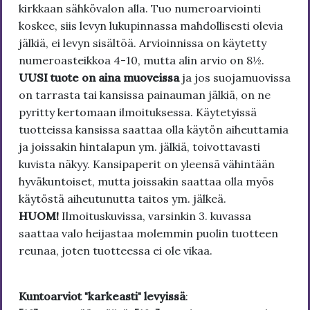
kirkkaan sähkövalon alla. Tuo numeroarviointi
koskee, siis levyn lukupinnassa mahdollisesti olevia
jälkiä, ei levyn sisältöä. Arvioinnissa on käytetty
numeroasteikkoa 4-10, mutta alin arvio on 8½.
UUSI tuote on aina muoveissa
ja jos suojamuovissa
on tarrasta tai kansissa painauman jälkiä, on ne
pyritty kertomaan ilmoituksessa. Käytetyissä
tuotteissa kansissa saattaa olla käytön aiheuttamia
ja joissakin hintalapun ym. jälkiä, toivottavasti
kuvista näkyy. Kansipaperit on yleensä vähintään
hyväkuntoiset, mutta joissakin saattaa olla myös
käytöstä aiheutunutta taitos ym. jälkeä.
HUOM!
Ilmoituskuvissa, varsinkin 3. kuvassa
saattaa valo heijastaa molemmin puolin tuotteen
reunaa, joten tuotteessa ei ole vikaa.
Kuntoarviot "karkeasti" levyissä
: