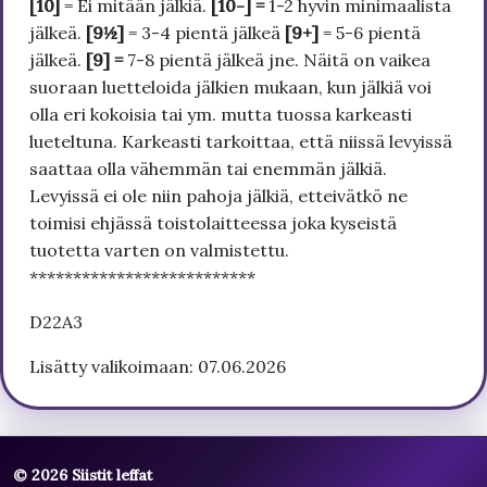
[10]
= Ei mitään jälkiä.
[10-] =
1-2 hyvin minimaalista
jälkeä.
[9½]
= 3-4 pientä jälkeä
[9+]
= 5-6 pientä
jälkeä.
[9] =
7-8 pientä jälkeä jne. Näitä on vaikea
suoraan luetteloida jälkien mukaan, kun jälkiä voi
olla eri kokoisia tai ym. mutta tuossa karkeasti
lueteltuna. Karkeasti tarkoittaa, että niissä levyissä
saattaa olla vähemmän tai enemmän jälkiä.
Levyissä ei ole niin pahoja jälkiä, etteivätkö ne
toimisi ehjässä toistolaitteessa joka kyseistä
tuotetta varten on valmistettu.
**************************
D22A3
Lisätty valikoimaan: 07.06.2026
© 2026 Siistit leffat